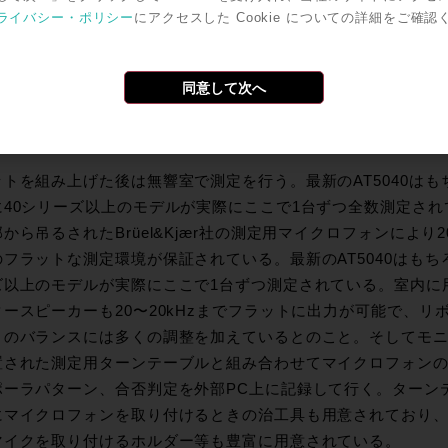
ライバシー・ポリシー
にアクセスした Cookie についての詳細をご確認
同意して次へ
トな測定環境を実現している第一無響室、40シリーズ以上のマイクは別室の第二無響室
ットを組み上げた後は無響室で測定を行う。最新のAT5040はも
に40シリーズ以上のモデルが実際にここで1台ずつ全数測定され
から吊るされたBrüel&Kjær社の測定用マイクロフォンにより20~
フラットな測定環境が保証されている。最新のAT5040はもち
ズ以上のモデルが実際にここで1台ずつ測定されている。室内に
タースピーカーも20〜20kHzまでフラットに出力が可能で、リ
とのバランスには多くの調整を加えているとのこと。そしてモ
置された測定用ターンテーブルと組み合わせてマイクロフォン
ポーラパターン、合否判定を外部PC上に記録して行く。ターン
にマイクロフォンを取り付けるときの治工具も用意されており
マイクを取り付けるホルダー等も豊富に用意されている。