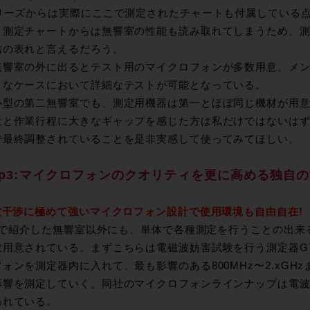
シリーズからは実際にここで測定されたチャートも付属している
。測定チャートからは無響室の性能も読み取れてしまうため、
信の表れと言えるだろう。
無響室の外に出るとテスト用のマイクロフォンが多数用意。メ
々なケースにおいて詳細なテストが可能となっている。
小型の第二無響室でも、測定用機器は第一とほぼ同じ機材が用意
量と作業行程に大きなギャップを感じた方は私だけではないはず
で最終調整されていることを是非実感して使ってみてほしい。
tep3:マイクロフォンのクオリティを更に高める独自
電波干渉に極めて強いマイクロフォン設計で使用環境も自由自在!
ep2で紹介した無響室以外にも、単体で各種測定を行うことの出
数用意されている。まずこちらは電磁波妨害試験を行う測定器GTM
ォンを測定器内に入れて、最も影響のある800MHz〜2.xGH
影響を測定していく。同社のマイクロフォンラインナップは電
われている。