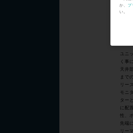
か、
プ
い。
フラッ
ユニ
く事
天井部
までの
リー
モニ
ター
に配
性、
先端
リー