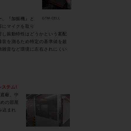
ー、『加振機』と
GTM-CELL
部にマイクを取り
対し振動特性はどうかという案配
雑音を測るため特定の基準値を超
動雑音など環境に左右されにくい
ステム!
磁遮蔽、中
ための部屋
み込まれ