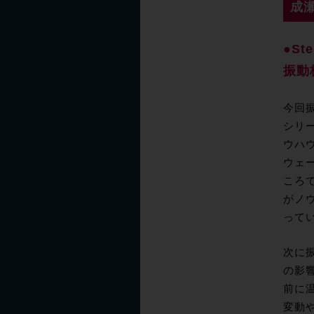
成
●St
振動
今回
シリ
ウハ
ウェ
ころ
がノ
って
次に
の影
前に
変動