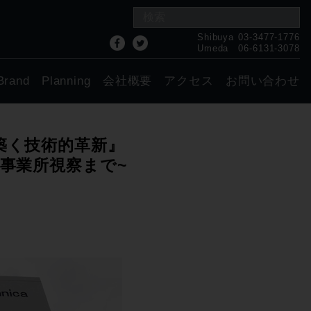
Shibuya
03-3477-1776
Umeda
06-6131-3078
Brand
Planning
会社概要
アクセス
お問い合わせ
築く技術的革新』
瀬事業所視察まで~