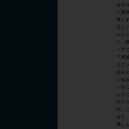
せる
に素
無く
ると
エイ
く。
イク
て周
ユニ
組み
に組
いる
さら
のフ
性。こ
また、
事に