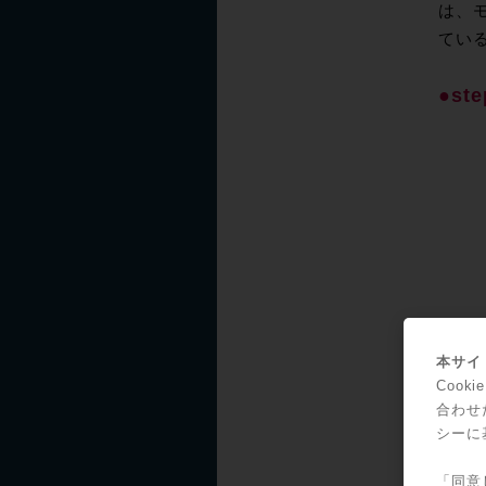
は、
てい
●s
本サイト
Coo
合わせ
シーに
「同意