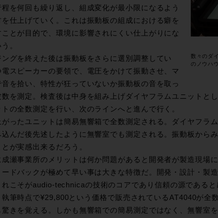
行程を何回も繰り返し、組成変化が最小限になるよう
材を仕上げていく。これは振動板の組成における癖を
すことが目的で、環境に影響されにくい仕上がりにな
いう。
数々のダ
ジングを終えた後は振動板をさらに選別調整してい
のノウハ
静電スピーカーの要領で、電圧をかけて振動させ、マ
で音を拾い、特性が狂っていないか振動板の音を取っ
波数を測定。検査後は中身を組み上げダイヤフラムユニットと
ットの全数測定を行い、次のラインへと進んで行く。
上がったユニットは簡易無響箱で全数測定される。ダイヤフラ
み込んだ後先述したように無響室でも測定される。振動板から
ことが実感出来るだろう。
に成瀬事業所のメリットは何か問題があると開発者が製造現場
ィードバックが極めて早い事は大きな特徴だ。開発・設計・製
れこそがaudio-technicaの技術のコアであり信頼の源である
執筆時点で¥29,800という価格で販売されているAT4040
も驚きを覚える。しかも無響箱での簡易測定ではなく、無響室