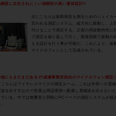
動雑音に左右されにくい信頼性の高い筐体設計!!
次にこちらは振動雑音を測るためのシェイカ
言われる測定システム。縦方向に振動し、上
付けることで測定する。正面の周波数特性に
で測定を繰り返して行く。開発段階で振動の
える設計を行う事が可能だ。これにより、振
マイクロフォンとして完成されている。
その他にもまだまだあるぞ!成瀬事業所独自のマイクロフォン測定シ
てこちらはワイヤレスマイクの測定ルーム。これは外部への電
電波を出す方なので部屋は周辺環境へ配慮し電磁波を出さない
っている。中では無響室と同様にPCベースの測定システムが組
る。