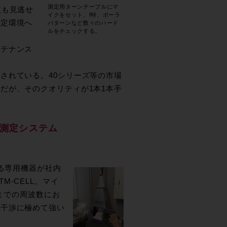
測定用ターンテーブルにマ
点も見逃せ
イクをセット、f特、ポーラ
測定環境へ
パターンなど数々のハード
ルをチェックする。
ンテナンス
されている。40シリーズ等の市場
だが、そのクオリティが1本1本手
の測定システム
来る専用機器が社内
-CELL。マイ
zまでの周波数にお
波干渉に極めて強い