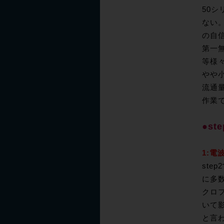
50
ない
の自
第一
等様
やや
流通
作業
●s
1:
st
に多
クロフ
いて
と言