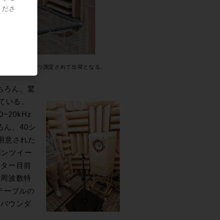
くださ
と併用で1台づつ測定されて出荷となる。
ちろん、驚
ている。
20kHz
ろん、40シ
用意された
ボンツイー
ニター目前
の周波数特
テーブルの
、バウンダ