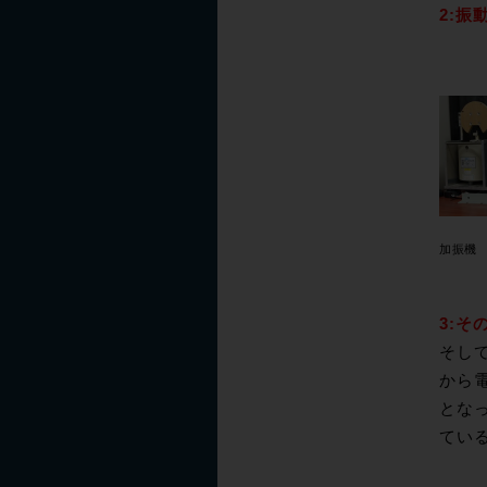
2:振
加振機
3:
そし
から
とな
てい