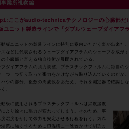
瀬事業所視察編
ep1:ここがaudio-technicaテクノロジーの心臓部だ!
板ユニット製造ラインで『ダブルウェーブダイアフラ
振動板ユニットの製造ラインに特別に案内いただく事が出来た。
ーズなどに代表されるウェーブダイアフラムのウェーブを成形
ウの心臓部と言える独自技術が展開されている。
ーブダイアフラムの張力調整。プラスチックフィルムに独自の
で一つ一つ切り取って張力をかけながら貼り込んでいくのだが、
ウハウの部分。複数の周波数をあたえ、それを測定器で確認しな
いく。
振動板に使用されるプラスチックフィルムは温度湿度
響により徐々に張力が変わってしまう。そのため、事
温度湿度をかけて張力を安定させる行程を行う。気温
や湿気に強くするために恒温槽に一晩置かせて馴染ま