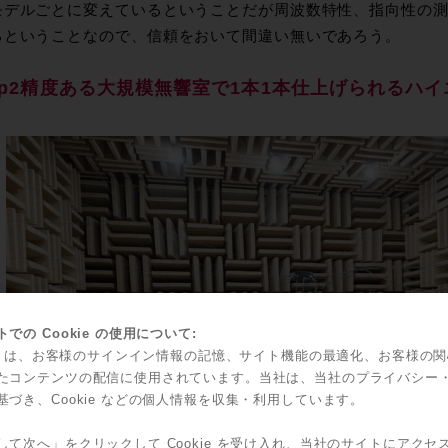
モデルごとに変えているということだが周波数特性、指向性の
るということなので、信頼をおいて間違い無いであろう。
tep2精度ある大規模無響室で1本1本仕上げられるハ
での Cookie の使用について:
kie は、お客様のサインイン情報の記憶、サイト機能の最適化、お客様の
たコンテンツの配信に使用されています。当社は、当社のプライバシー
基づき、Cookie などの個人情報を収集・利用しています。
して次へ」をクリックして Cookie を受け入れ、当社のサイトにアクセ