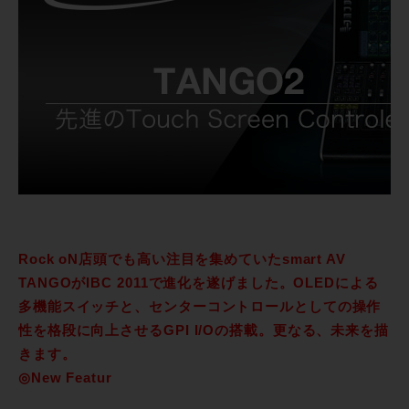
Rock oN店頭でも高い注目を集めていたsmart AV
TANGOがIBC 2011で進化を遂げました。OLEDによる
多機能スイッチと、センターコントロールとしての操作
性を格段に向上させるGPI I/Oの搭載。更なる、未来を描
きます。
◎New Featur