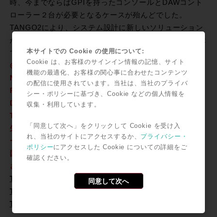
時、今までならばGPIを持ったコンソールとDAWコント
ローラー２台が必要となるケースが殆んどでした。
TANGO2により、システム設計に新しいソリューション
が誕生することを感じさせる、個人的IBC 2011のTop Hit
本サイトでの Cookie の使用について:
です。
Cookie は、お客様のサインイン情報の記憶、サイト
◎対応アプリケーション：
機能の最適化、お客様の関心事に合わせたコンテンツ
NUENDO | CUBASE | PYRAMIX | LOGIC PRO |
の配信に使用されています。当社は、当社のプライバ
PRO-TOOLS | VEGAS PRO | FINALCUT PRO |
シー・ポリシーに基づき、Cookie などの個人情報を
DIGITAL PERFORMER 7
収集・利用しています。
TANGOをご存じの方も、そうでない方も、まずはこの
「同意して次へ」をクリックして Cookie を受け入
先進のコントローラーに触れてください。コントローラ
れ、当社のサイトにアクセスするか、
プライバシー・
ーに対する世界観が変わるはずです。
ポリシー
にアクセスした Cookie についての詳細をご
国内：発売時期未定・価格未定（お楽しみにお待ちくだ
確認ください。
さい）
TANGO2の情報（本国サイト）
同意して次へ
TANGOのレビュー（ROCK ON PRO）
TANGOの導入事例（ROCK ON PRO）