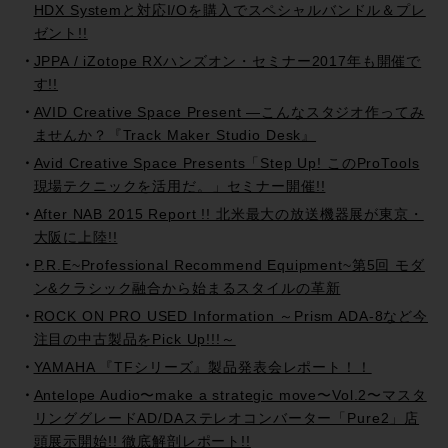
HDX Systemと対応I/Oを購入でスペシャルバンドル＆プレ
ゼント!!
JPPA / iZotope RXハンズオン・セミナー2017年も開催で
す!!
AVID Creative Space Present —こんなスタジオ作ってみ
ませんか？『Track Maker Studio Desk』
Avid Creative Space Presents「Step Up! このProTools
現場テクニックを活用だ。」セミナー開催!!
After NAB 2015 Report !! 北米最大の放送機器展が東京・
大阪に上陸!!
P.R.E~Professional Recommend Equipment~第5回 モダ
ン&クラシック融合から始まるスタイルの革新
ROCK ON PRO USED Information ～Prism ADA-8など今
注目の中古製品をPick Up!!!～
YAMAHA 『TFシリーズ』製品発表会レポート！！
Antelope Audio〜make a strategic move〜Vol.2〜マスタ
リンググレードAD/DAステレオコンバーター「Pure2」店
頭展示開始!! 徹底解剖レポート!!