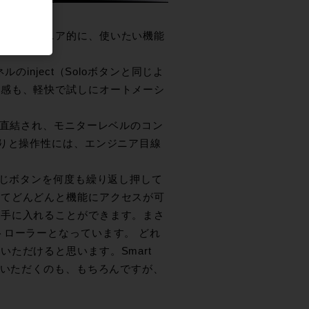
も、エンジニア的に、使いたい機能
inject（Soloボタンと同じよ
作感も、軽快で試しにオートメーシ
xerへ直結され、モニターレベルのコン
たりと操作性には、エンジニア目線
同じボタンを何度も繰り返し押して
してどんどんと機能にアクセスが可
を手に入れることができます。まさ
トローラーとなっています。 どれ
ただけると思います。Smart
ていただくのも、もちろんですが、