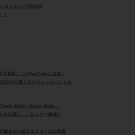
トローラー／TANGO
愕！！
（日本語字幕版）」がYouTubeに追加！
 Systemと対応I/Oを購入でスペシャルバンドル
ck Maker Studio Desk』
現場テクニックを活用だ。」セミナー開催!!
ン&クラシック融合から始まるスタイルの革新