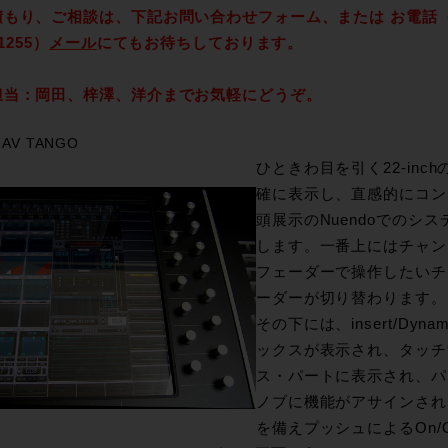
もり、ご相談は、下記お問い合わせフォーム、または お電話（03-34
-1255）
メール
にてもお待ちしております。
担当：岡田、梓澤、洋介までお気軽にどうぞ。
 AV TANGO
ひときわ目を引く22-inc
確に表示し、直感的にコン
頭展示のNuendoでのシ
します。一番上にはチャンネ
フェーダーで操作したいチ
ーダーが切り替わります。
その下には、insert/Dyna
ックスが表示され、タッチ
ス・パートに表示され、パ
ノブに機能がアサインされ
を備えプッシュによるOn/