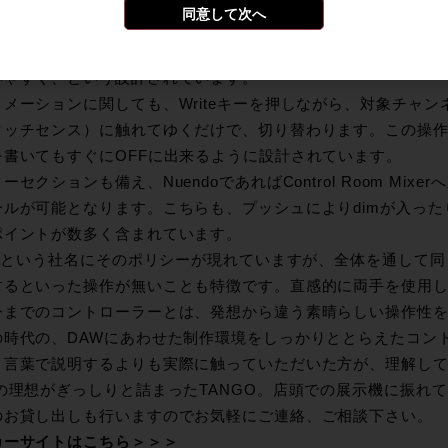
。
同意して次へ
oupの作成、解除も独立したキーになっており、非常に便
す。簡単にグループを作ったり、解除したりが出来ます。これ
いやすく、という設計されています。
メーションに関しても、Writeキーを押しながら、対象チャンネルの
タッチセンス）に触れてゆくだけで、切り替わります。この操
を書いてもすぐにOFFに出来るように設計されています。
ーセクションも備え、NuendoであればControl Room Mi
ールが可能となります。こちらも、プッシュによりdimが入っ
ポイントが数多く含まれています。
artという社名にそのポリシーが現れていますが、全体を通して
するといった操作が無いことも特徴です。直感的に両手を使用
今までのコントローラーとは、発想から違う素晴らしい操作性
の時代の、DAWにあわせた制作環境をしっかりととらえたコン
、言葉で説明するよりも実際に触っていただいた方が、理解してい
社の理想がぎっしりと詰まったTANGO。店頭での展示機に振れ
のお貸し出しも行いますのでお気軽にご連絡、ご相談下さい。
カーサイトはこちら＞＞＞