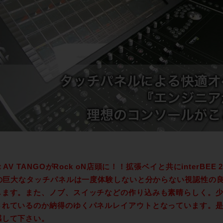
rt AV TANGOがRock oN店頭に！！拡張ベイと共にinterBE
chの巨大なタッチパネルは一度体験しないと分からない視認性の
します。また、ノブ、スイッチなどの作り込みも素晴らしく。
されているのか納得のゆくパネルレイアウトとなっています。是
感して下さい。