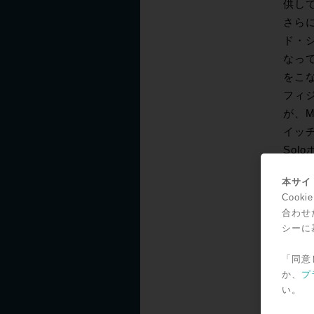
供して
さら
ド・シ
なっ
をこ
フィジ
が、M
イッ
Sol
Sol
本サイト
も、
Coo
たい
合わせ
ール
シーに
フェ
「同意
ーダー
か、
プ
にも
い。
機能