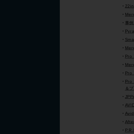
22
Me
事例
Py
Sma
Merg
Pro
Mer
Pr
Pro
＆プ
JP
AVI
Avi
Af
P.