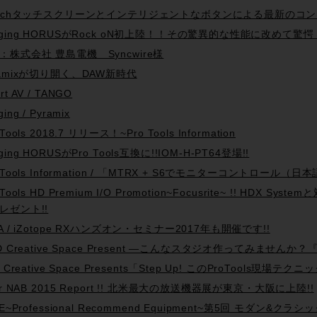
inchタッチスクリーンとインテリジェントなボタンによる最新のコン
rging HORUSがRock oN初上陸！！その驚異的な性能に改めて驚
：株式会社 豊島電機 Syncwire様
ramixが切り開く、DAW新時代
rt AV / TANGO
ing / Pyramix
 Tools 2018.7 リリース！~Pro Tools Information
ging HORUSがPro Tools互換に!!IOM-H-PT64登場!!
o Tools Information / 「MTRX + S6でモニターコントロール
 Tools HD Premium I/O Promotion~Focusrite~ !! HDX
レゼント!!
PA / iZotope RXハンズオン・セミナー2017年も開催です!!
D Creative Space Present —こんなスタジオ作ってみませんか？『Tra
d Creative Space Presents「Step Up! このProTools
ter NAB 2015 Report !! 北米最大の放送機器展が東京・大阪に上陸!!
R.E~Professional Recommend Equipment~第5回 モダ