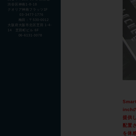
渋谷区神南1-8-18
クオリア神南フラッツ1F
03-3477-1776
梅田：〒530-0012
大阪府大阪市北区芝田 1-4-
14 芝田町ビル 6F
06-6131-3078
Sma
in
提供
配置
を体