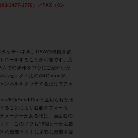
77-1776）／FAX（03-
hのタッチパネル。DAWの機能を的
トロールすることが可能です。店
ステムでの操作を中心にご紹介いた
ルセレクト用のARC monが、
ャンネルをタッチするだけでフェ
mics/EQ/Send/Panと区切られたボ
することにより右側のフォーカ
ラメーターがある物は、画面右の
ます。このノブも16個と十分な数
Offの機能とともに多彩な機能を提