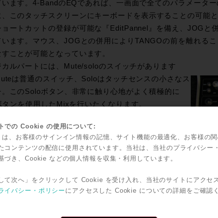
います。4-BandのEQであれば、一画面で全てのパラメータ
に、このタッチスクリーンにキーボードを表示することの可能
ョートカットの登録が可能な『EditPannel』を備え、JO
ています。マウス、JOGとの併用によりTANGOの前を離れるこ
なすことが可能となっています。
カルパートには、Mute/soloのスイッチがあります
uteは普通のスイッチ、Soloはタッチセンスの小さなス
チ。このSoloボタン、非常に触り心地がよく積極的に
oボタンを使用したMixを行いたくなります。
oを多用した際にめんどくさいのが、Soloの解除。これ
での Cookie の使用について:
TANGOでは単独のボタンとして独立させ、現場で使い
kie は、お客様のサインイン情報の記憶、サイト機能の最適化、お客様の
使い方を知っているエンジニアが設計した理想のコンソ
たコンテンツの配信に使用されています。当社は、当社のプライバシー
であることが分かります。
基づき、Cookie などの個人情報を収集・利用しています。
ーダーの下にはHoldボタンがあり、その名の通り、フェ
して次へ」をクリックして Cookie を受け入れ、当社のサイトにアクセ
Holdが可能となりmonARCでチャンネルをずらした際
ライバシー・ポリシー
にアクセスした Cookie についての詳細をご確認
そのフェーダーは手元に残ります。こういったよく使う
が非常に効率よくここにあったら！！という場所にあり