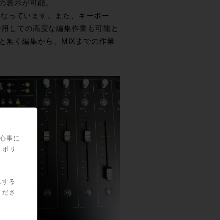
ーの表示が可能。
となっています。また、キーボー
Gと併用しての高度な編集作業も可能と
と無く編集から、MIXまでの作業
関心事に
・ポリ
スする
くださ