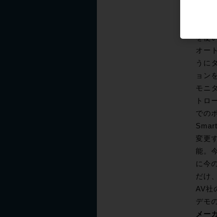
ます
Gr
利で
を使
オート
うに
ョン
モニタ
トロ
での
Sm
変更
能。
に今
だけ
AV
デモ
メー