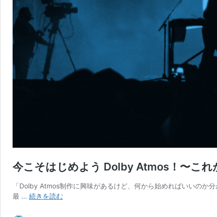
今こそはじめよう Dolby Atmos！〜こ
「Dolby Atmos制作に興味があるけど、何から始めればいいのか分
今
最 …
続きを読む
こ
そ