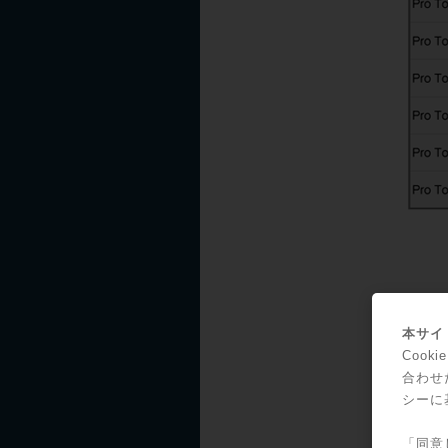
本サイト
Coo
合わせ
シーに
Pro
Mac 
「同意