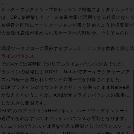
す。
ナミック・プラグイン・プロセッシング機能によりタイムライ
では、CPUを解放しリソースを最大限に活用できる仕様になっ
にも録音と同時にオートメーションが書き込めるよう仕様変更
時の音源は威信が求められるケースへの対応や、そもそものレ
。
Eは現場ワークフローに貢献するブラッシュアップが数多く織り
フラインバウンス
までのVerでは実時間でのリアルタイムバウンスのみでした。
プラグインの登場によりDSP、Nativeでアーキテクチャー／ア
リズムの統一が図られサウンドの同一性が担保されました。
DSPプラグインのサウンドクオリティを保ったままNative処
まかなえるということが、Avidがオフラインバウンスの採用に
出した大きな要因です。
 DSPのみのプラグイン(HEAT除く)、ハードウェアインサート
の処理であればすべてオフラインバウンスが可能となります。
システムでのバウンスでは更なる追加機能としてバウンスソース