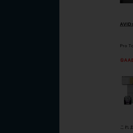
AV
Pro T
①AAE
これま