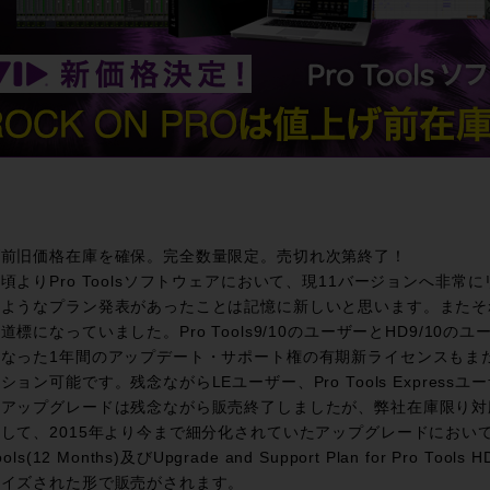
げ前旧価格在庫を確保。完全数量限定。売切れ次第終了！
頃よりPro Toolsソフトウェアにおいて、現11バージョンへ非
ようなプラン発表があったことは記憶に新しいと思います。またそれはP
道標になっていました。Pro Tools9/10のユーザーとHD9/10
となった1年間のアップデート・サポート権の有期新ライセンスもま
ション可能です。残念ながらLEユーザー、Pro Tools Expressユ
たアップグレードは残念ながら販売終了しましたが、弊社在庫限り対
して、2015年より今まで細分化されていたアップグレードにおいてはUpgrade
ools(12 Months)及びUpgrade and Support Plan for Pro T
ライズされた形で販売がされます。