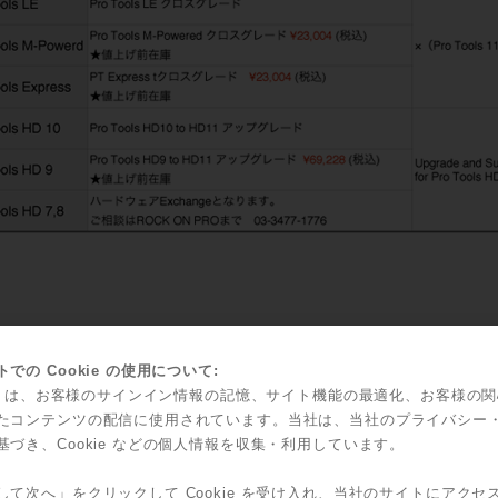
での Cookie の使用について:
kie は、お客様のサインイン情報の記憶、サイト機能の最適化、お客様の
たコンテンツの配信に使用されています。当社は、当社のプライバシー
基づき、Cookie などの個人情報を収集・利用しています。
 Tools 11 対応OS
OSX: Mountain Lion10.8.3- Mavericks10.9.4
して次へ」をクリックして Cookie を受け入れ、当社のサイトにアクセ