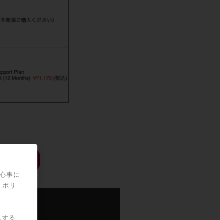
関心事に
・ポリ
スする