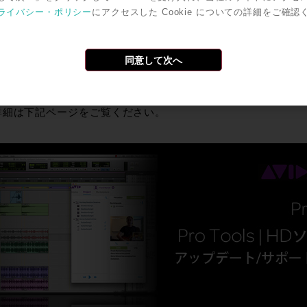
ows: Windows7,Windows8
ライバシー・ポリシー
にアクセスした Cookie についての詳細をご確認
システムRAM:最低4GB,8GB以上が推薦
べてのアップグレードには１年間のサポート／アップグレード
てのPro Toolsアップグレードを期間内無償で手に入れること
同意して次へ
るトラブルシューティングへのサポートも付いています。2014年
で2016年3月までサポート／アップグレードプランの期間が延
詳細は下記ページをご覧ください。