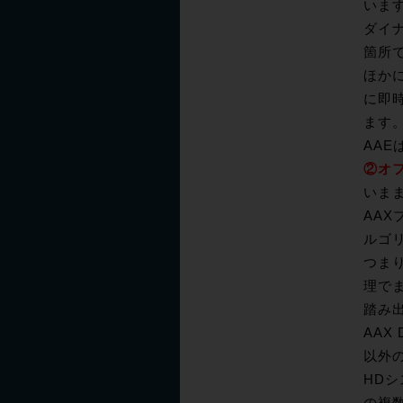
いま
ダイ
箇所
ほか
に即
ます
AA
②オ
いま
AAX
ルゴ
つまり
理で
踏み
AAX
以外
HD