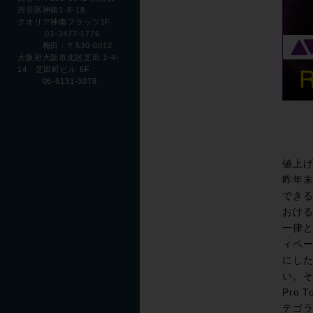
渋谷区神南1-8-18
クオリア神南フラッツ1F
03-3477-1776
梅田：〒530-0012
大阪府大阪市北区芝田 1-4-
14 芝田町ビル 6F
06-6131-3078
値上
昨年末
できる
おける
一律
ィベー
にし
い。そ
Pro T
テゴ