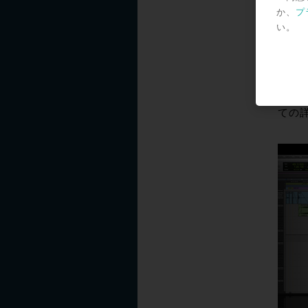
Wnd
か、
プ
全体
い。
※す
るすべ
によ
ョン
ての