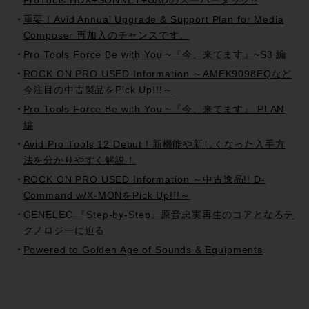
ProTools HDX+SONNET+UADのスーパータッグ!!
重要！Avid Annual Upgrade & Support Plan for Media
Composer 再加入のチャンスです。
Pro Tools Force Be with You ~『今、来てます』~S3 編
ROCK ON PRO USED Information ～AMEK9098EQなど
今注目の中古製品をPick Up!!!～
Pro Tools Force Be with You ~『今、来てます』 PLAN
編
Avid Pro Tools 12 Debut ! 新機能や新しくなった入手方
法を分かりやすく解説！
ROCK ON PRO USED Information ～中古逸品!! D-
Command w/X-MONをPick Up!!!～
GENELEC 『Step-by-Step』原音忠実再生のコアとなるテ
クノロジーに迫る
Powered to Golden Age of Sounds & Equipments