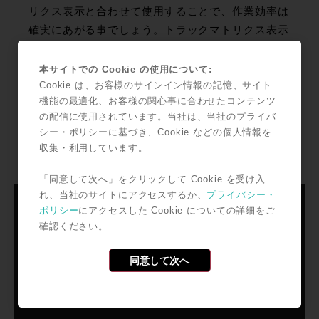
リクス表示と合わせて使用することで、作業効率は
確実にあがる事でしょう。トラックマトリクス表示
でもトラックカラーが反映されるので、レイアウト
を作成する時もすぐに目的のトラックが見つけら
本サイトでの Cookie の使用について:
れ、アサインが可能です。
Cookie は、お客様のサインイン情報の記憶、サイト
機能の最適化、お客様の関心事に合わせたコンテンツ
の配信に使用されています。当社は、当社のプライバ
こちらの動画ではマスターモジュールのナビゲーシ
シー・ポリシーに基づき、Cookie などの個人情報を
ョンスイッチ機能も詳しく解説をしているので参考
収集・利用しています。
にしてください。
「同意して次へ」をクリックして Cookie を受け入
れ、当社のサイトにアクセスするか、
プライバシー・
ポリシー
にアクセスした Cookie についての詳細をご
確認ください。
同意して次へ