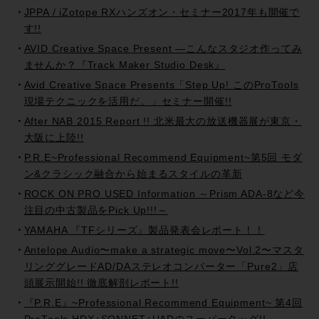
JPPA / iZotope RXハンズオン・セミナー2017年も開催で
す!!
AVID Creative Space Present —こんなスタジオ作ってみ
ませんか？『Track Maker Studio Desk』
Avid Creative Space Presents「Step Up! このProTools
現場テクニックを活用だ。」セミナー開催!!
After NAB 2015 Report !! 北米最大の放送機器展が東京・
大阪に上陸!!
P.R.E~Professional Recommend Equipment~第5回 モダ
ン&クラシック融合から始まるスタイルの革新
ROCK ON PRO USED Information ～Prism ADA-8など今
注目の中古製品をPick Up!!!～
YAMAHA 『TFシリーズ』製品発表会レポート！！
Antelope Audio〜make a strategic move〜Vol.2〜マスタ
リンググレードAD/DAステレオコンバーター「Pure2」店
頭展示開始!! 徹底解剖レポート!!
『P.R.E』~Professional Recommend Equipment~ 第4回