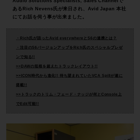
Audio Solutions Specialists, Sales Channelで
あるRich Nevens氏が来日され、Avid Japan 本社
にてお話を伺う事が出来ました。
・Rich氏が語ったAvid everywhereとS6の連携とは？
・注目のS6バージョンアップをRich氏のスペシャルプレゼ
ンで知る!!
>>DAWの垣根を超えたトラックレイアウト!!
>>ICON時代から進化!! 待ち望まれていたVCA Spillが遂に
搭載!!
>>トラックのトリム・フェード・ナッジが何とConsole上
でEdit可能!!