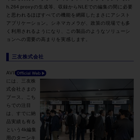
h.264 proxyの生成等、収録からNLEでの編集の間に必要
と思われるほぼすべての機能を網羅したまさにアシスト
アプリケーション。シネマカメラが、政策の現場でも多
く利用されるようになり、この製品のようなソリューシ
ョンへの需要の高まりを実感します。
三友株式会社
AVIDの向かい
には、三友株
式会社さまの
ブース。こち
らでの注目
は、すでに納
品実績も有る
という4k編集
用のターンキ