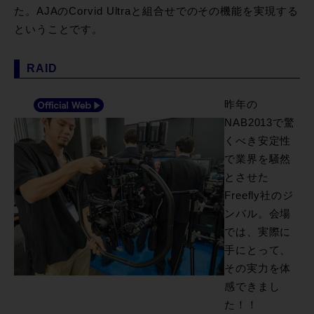
た。AJAのCorvid Ultraと組合せでのその機能を実現する
ということです。
RAID
昨年の
NAB2013で驚
くべき安定性
で業界を騒然
とさせた
Freefly社のジ
ンバル。会場
では、実際に
手にとって、
その実力を体
感できまし
た！！