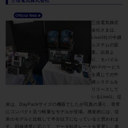
三信電気株式会社
三信電気株式
会社さまは、
LiveU社の中継
システムの提
案。以前よ
り、モバイル
Wi-Fiサービス
を通じての中
継システムを
リリースして
いるLiveU。従
来は、DayPackサイズの機器でしたが写真の通り、非常
にコンパクト且つ軽量なモデルが登場。感覚的には、従
来のモデルと比較して半分以下になっていると思われま
す。回線速度に応じて、データ転送レートを変更し、途