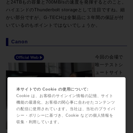
と24TBもの容量と700MB/sの速度を発揮するとのこと。
ハイエンドのThunderbolt storageとして注目ですね。細
かい部分ですが、G-TECHは全製品に３年間の保証が付
いているのもポイントではないでしょうか。
Canon
今回の会場で
唯一テストシ
ュートサイト
を設けて展示
を行っていた
本サイトでの Cookie の使用について:
のがCanon。
Cookie は、お客様のサインイン情報の記憶、サイト
機能の最適化、お客様の関心事に合わせたコンテンツ
レンズ、
の配信に使用されています。当社は、当社のプライバ
C300/500に代
シー・ポリシーに基づき、Cookie などの個人情報を
表されるデジ
収集・利用しています。
タル・シネ