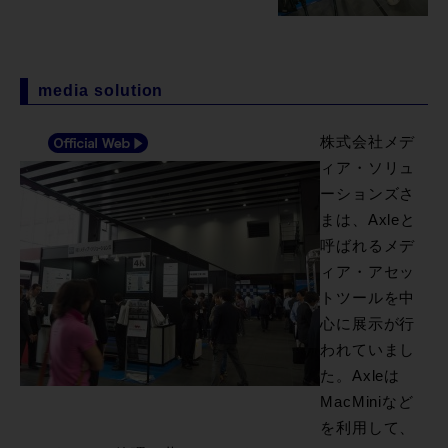
media solution
株式会社メデ
ィア・ソリュ
ーションズさ
まは、Axleと
呼ばれるメデ
ィア・アセッ
トツールを中
心に展示が行
われていまし
た。Axleは
MacMiniなど
を利用して、