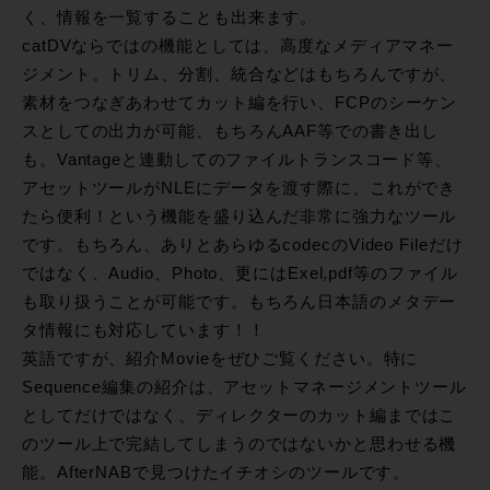
く、情報を一覧することも出来ます。
catDVならではの機能としては、高度なメディアマネー
ジメント。トリム、分割、統合などはもちろんですが、
素材をつなぎあわせてカット編を行い、FCPのシーケン
スとしての出力が可能、もちろんAAF等での書き出し
も。Vantageと連動してのファイルトランスコード等、
アセットツールがNLEにデータを渡す際に、これができ
たら便利！という機能を盛り込んだ非常に強力なツール
です。もちろん、ありとあらゆるcodecのVideo Fileだけ
ではなく、Audio、Photo、更にはExel,pdf等のファイル
も取り扱うことが可能です。もちろん日本語のメタデー
タ情報にも対応しています！！
英語ですが、紹介Movieをぜひご覧ください。特に
Sequence編集の紹介は、アセットマネージメントツール
としてだけではなく、ディレクターのカット編まではこ
のツール上で完結してしまうのではないかと思わせる機
能。AfterNABで見つけたイチオシのツールです。