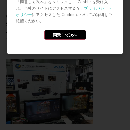
マ・カメラ群
「同意して次へ」をクリックして Cookie を受け入
れ、当社のサイトにアクセスするか、
プライバシー・
が展示されて
ポリシー
にアクセスした Cookie についての詳細をご
います。
確認ください。
残念ながら、NABで発表されたXF205は見つけられませ
んでしたが、最新のシネマレンズはしっかりと実機が持
同意して次へ
ち込まれていました。