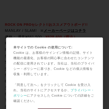
ROCK ON PROセレクト!!おススメアウトボード!!
MANLAY / SLAM! ※
メーカーページはコチラ
価格： 通常¥661,500→
¥628,400（税込）
RUPERT NEVE DESIGNS / Portico Ⅱ Master Buss
本サイトでの Cookie の使用について:
Processor ※
メーカーページはコチラ
Cookie は、お客様のサインイン情報の記憶、サイト
価格： 通常¥451,500→
¥428,900（税込）
機能の最適化、お客様の関心事に合わせたコンテンツ
SPL / MIX Dream(model 2384) ※
メーカーページはコ
の配信に使用されています。当社は、当社のプライバ
チラ
シー・ポリシーに基づき、Cookie などの個人情報を
収集・利用しています。
価格： 通常¥441,000→
¥418,900（税込）
CHANDLER LIMITED / TG2 ※
メーカーページはコチ
「同意して次へ」をクリックして Cookie を受け入
ラ
れ、当社のサイトにアクセスするか、
プライバシー・
価格： 通常¥256,200→
¥243,300（税込）
ポリシー
にアクセスした Cookie についての詳細をご
TUBE TECH / CL1B ※
メーカーページはコチラ
確認ください。
価格： 通常¥380,400→
¥361,300（税込）