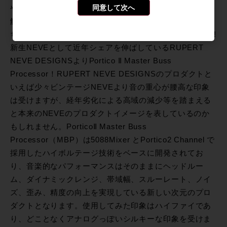
同意して次へ
やっぱり、プラグインだけではなく実機の魅力にもっと
触れてほしい!ということで憧れの定番アウトボードから
ちょっと渋めなアウトボードををお求めやすく提供です!!
新生NEVEとして近年シェアを伸ばしているRUPERT
NEVE DESIGNSよりPortico Ⅱ Master Buss
Processor！RUPERT NEVE DESIGNSのプロダクトと
いえば少々ビンテージNEVEより音の重心が腰高な印象
は受けますが、経年劣化による高域の減少等を踏まえる
と本来のNEVEのプロダクトイメージを表しているのか
もしれません。PorticoⅡ Master Buss
Processor（MBP）は5088Mixer とPortico2 Channel で
採用したハイボルテージ技術をベースに開発されてお
り、音楽的なパフォーマンスはそのままにヘッドルー
ム、ダイナミックレンジ、帯域幅、スルーレート、ノイ
ズ、歪み、精度の向上を実現している新しい次元のプロ
ダクトとなります。使用してみた印象はハイファイであ
り、どことなくアナログっぽいシルキーな印象を受けま