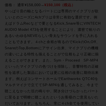
価格： 通常¥158,000→
¥150,100（税込）
やっぱり音の軸となるパートには専用のマイクプリが欲
しいとのニーズに4chプリは非常に有効な選択です。例
えばドラムRecなどで要となるKick,Snare等にVINTECH
AUDIO Model 473を使用することにより、濃密で粘りの
あるいわゆるNEVEらしい骨太なサウンドを手に入れる
こともできます。４chと余裕が有るのでKickのOn,Off、
SnareのTop,Bottomにアサイン出来、マイクプリの機種
の違いによる特性も揃えることがで位相もより正確に揃
えることができます。また、Sym・Proceed SP-MP4
といったマイクプリの色づけを排除し、音響特性の正確
性を追求した製品においては更に位相の改善に期待出来
ます。例えばコンサートホールでEarthworks QTC40を
マルチマイクで立ててSP-MP4を通してみると、今まで
聴こえなかった弦の鳴りや、聞き分けづらかったパート
に至るまで明瞭に聴こえたというお客様のご意見もいた
だいております。もちろん、常に４ch全てを使用してい