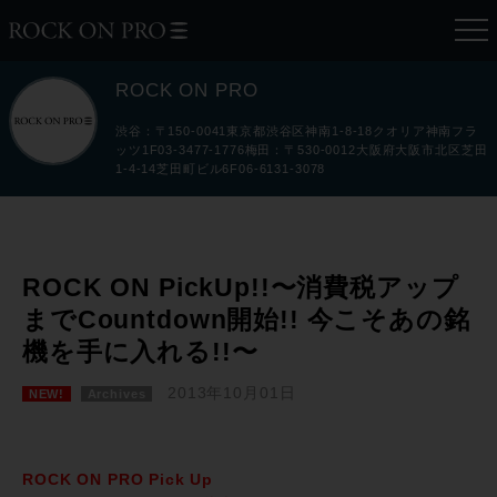
ROCK ON PRO
渋谷：〒150-0041東京都渋谷区神南1-8-18クオリア神南フラ
ッツ1F03-3477-1776梅田：〒530-0012大阪府大阪市北区芝田
1-4-14芝田町ビル6F06-6131-3078
ROCK ON PickUp!!〜消費税アップ
までCountdown開始!! 今こそあの銘
機を手に入れる!!〜
2013年10月01日
NEW!
Archives
ROCK ON PRO Pick Up