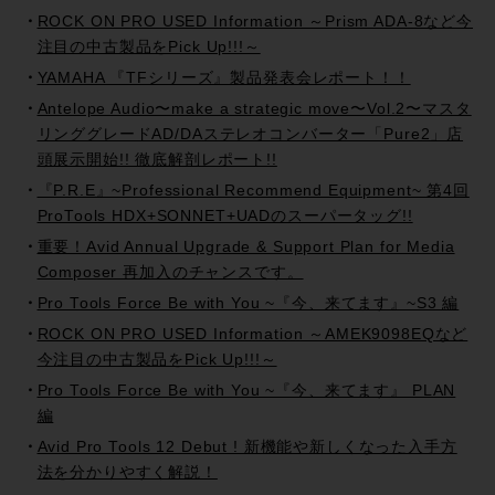
ROCK ON PRO USED Information ～Prism ADA-8など今
注目の中古製品をPick Up!!!～
YAMAHA 『TFシリーズ』製品発表会レポート！！
Antelope Audio〜make a strategic move〜Vol.2〜マスタ
リンググレードAD/DAステレオコンバーター「Pure2」店
頭展示開始!! 徹底解剖レポート!!
『P.R.E』~Professional Recommend Equipment~ 第4回
ProTools HDX+SONNET+UADのスーパータッグ!!
重要！Avid Annual Upgrade & Support Plan for Media
Composer 再加入のチャンスです。
Pro Tools Force Be with You ~『今、来てます』~S3 編
ROCK ON PRO USED Information ～AMEK9098EQなど
今注目の中古製品をPick Up!!!～
Pro Tools Force Be with You ~『今、来てます』 PLAN
編
Avid Pro Tools 12 Debut ! 新機能や新しくなった入手方
法を分かりやすく解説！