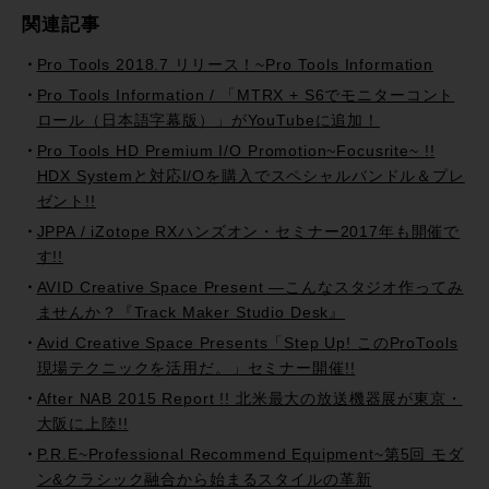
関連記事
Pro Tools 2018.7 リリース！~Pro Tools Information
Pro Tools Information / 「MTRX + S6でモニターコント
ロール（日本語字幕版）」がYouTubeに追加！
Pro Tools HD Premium I/O Promotion~Focusrite~ !!
HDX Systemと対応I/Oを購入でスペシャルバンドル＆プレ
ゼント!!
JPPA / iZotope RXハンズオン・セミナー2017年も開催で
す!!
AVID Creative Space Present —こんなスタジオ作ってみ
ませんか？『Track Maker Studio Desk』
Avid Creative Space Presents「Step Up! このProTools
現場テクニックを活用だ。」セミナー開催!!
After NAB 2015 Report !! 北米最大の放送機器展が東京・
大阪に上陸!!
P.R.E~Professional Recommend Equipment~第5回 モダ
ン&クラシック融合から始まるスタイルの革新