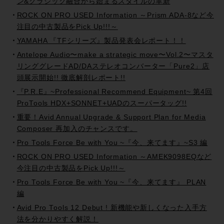
ン&クラシック融合から始まるスタイルの革新
ROCK ON PRO USED Information ～Prism ADA-8など今
注目の中古製品をPick Up!!!～
YAMAHA 『TFシリーズ』製品発表会レポート！！
Antelope Audio〜make a strategic move〜Vol.2〜マスタ
リンググレードAD/DAステレオコンバーター「Pure2」店
頭展示開始!! 徹底解剖レポート!!
『P.R.E』~Professional Recommend Equipment~ 第4回
ProTools HDX+SONNET+UADのスーパータッグ!!
重要！Avid Annual Upgrade & Support Plan for Media
Composer 再加入のチャンスです。
Pro Tools Force Be with You ~『今、来てます』~S3 編
ROCK ON PRO USED Information ～AMEK9098EQなど
今注目の中古製品をPick Up!!!～
Pro Tools Force Be with You ~『今、来てます』 PLAN
編
Avid Pro Tools 12 Debut ! 新機能や新しくなった入手方
法を分かりやすく解説！