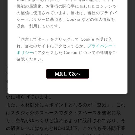
機能の最適化、お客様の関心事に合わせたコンテンツ
の配信に使用されています。当社は、当社のプライバ
シー・ポリシーに基づき、Cookie などの個人情報を
収集・利用しています。
「同意して次へ」をクリックして Cookie を受け入
れ、当社のサイトにアクセスするか、
プライバシー・
ポリシー
にアクセスした Cookie についての詳細をご
確認ください。
さらに木材を使用する事によって得られるのがその居住
性の高さ。ナチュラルな音響と明るさ、優しさを両立さ
同意して次へ
せてスタジオというある種閉じられた空間で長時間作業
を行うことになるクリエイターにとってのストレスを多
いに和らげています。
また、木材以外にもポイントとなるのが「空気」。これ
はスタジオ外のスペースでダクトスペースを贅沢に取
り、空気がゆっくりと流れるように設計されており、そ
の騒音レベルはなんとNC-15以下。この点も長時間作業