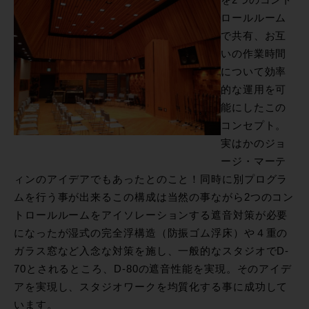
を2つのコント
ロールルーム
で共有、お互
いの作業時間
について効率
的な運用を可
能にしたこの
コンセプト。
実はかのジョ
ージ・マーテ
ィンのアイデアでもあったとのこと！同時に別プログラ
ムを行う事が出来るこの構成は当然の事ながら2つのコン
トロールルームをアイソレーションする遮音対策が必要
になったが湿式の完全浮構造（防振ゴム浮床）や４重の
ガラス窓など入念な対策を施し、一般的なスタジオでD-
70とされるところ、D-80の遮音性能を実現。そのアイデ
アを実現し、スタジオワークを均質化する事に成功して
います。