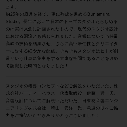
ます。
約25年の歳月を経て、更に熟成を進めるBunlamura
Studio。長年において日本のトップスタジオたらしめる
のは実は入念に計画されたもので、現代のスタジオ設計
における源流とも感じられました。音響について当時最
高峰の技術を結集させ、さらに高い居住性とクリエイタ
ーに対する細やかな配慮。そもそもスタジオはヒトが創
造という仕事に集中をする大事な空間であることを改め
て認識した時間となりました！
スタジオの概要コンセプトなどご解説をいただいた、株
式会社バーディーハウス 代表取締役 伊藤 猛 氏、
音響設計についてご解説いただいた、日東紡音響エンジ
ニアリング株式会社 崎山 安洋 氏、急遽の取材ご協
力をご快諾いただきありがとうございました！