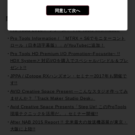
同意して次へ
関連記事
Pro Tools 2018.7 リリース！~Pro Tools Information
Pro Tools Information / 「MTRX + S6でモニターコント
ロール（日本語字幕版）」がYouTubeに追加！
Pro Tools HD Premium I/O Promotion~Focusrite~ !!
HDX Systemと対応I/Oを購入でスペシャルバンドル＆プレ
ゼント!!
JPPA / iZotope RXハンズオン・セミナー2017年も開催で
す!!
AVID Creative Space Present —こんなスタジオ作ってみ
ませんか？『Track Maker Studio Desk』
Avid Creative Space Presents「Step Up! このProTools
現場テクニックを活用だ。」セミナー開催!!
After NAB 2015 Report !! 北米最大の放送機器展が東京・
大阪に上陸!!