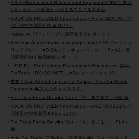
P.R.E~Professional Recommend Equipment~第5回 モダ
ン&クラシック融合から始まるスタイルの革新
ROCK ON PRO USED Information ～Prism ADA-8など今
注目の中古製品をPick Up!!!～
YAMAHA 『TFシリーズ』製品発表会レポート！！
Antelope Audio〜make a strategic move〜Vol.2〜マスタ
リンググレードAD/DAステレオコンバーター「Pure2」店
頭展示開始!! 徹底解剖レポート!!
『P.R.E』~Professional Recommend Equipment~ 第4回
ProTools HDX+SONNET+UADのスーパータッグ!!
重要！Avid Annual Upgrade & Support Plan for Media
Composer 再加入のチャンスです。
Pro Tools Force Be with You ~『今、来てます』~S3 編
ROCK ON PRO USED Information ～AMEK9098EQなど
今注目の中古製品をPick Up!!!～
Pro Tools Force Be with You ~『今、来てます』 PLAN
編
Avid Pro Tools 12 Debut ! 新機能や新しくなった入手方