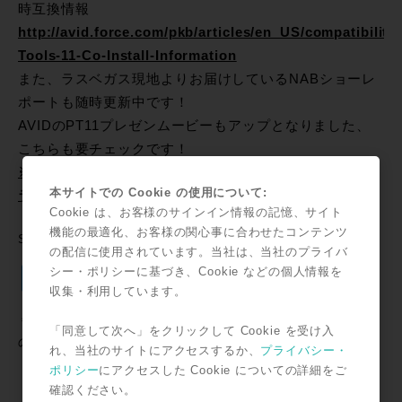
時互換情報
http://avid.force.com/pkb/articles/en_US/compatibility
Tools-11-Co-Install-Information
また、ラスベガス現地よりお届けしているNABショーレ
ポートも随時更新中です！
AVIDのPT11プレゼンムービーもアップとなりました、
こちらも要チェックです！
※ラスベガスNABショーレポート：ProTools11はコチ
本サイトでの Cookie の使用について:
ラ＞＞＞
Cookie は、お客様のサインイン情報の記憶、サイト
機能の最適化、お客様の関心事に合わせたコンテンツ
SNSで共有
の配信に使用されています。当社は、当社のプライバ
Twitter
Facebook
Line
Email
共
シー・ポリシーに基づき、Cookie などの個人情報を
収集・利用しています。
有
＊記事中に掲載されている情報は2013年04月09日時点のも
「同意して次へ」をクリックして Cookie を受け入
のです。
れ、当社のサイトにアクセスするか、
プライバシー・
ポリシー
にアクセスした Cookie についての詳細をご
確認ください。