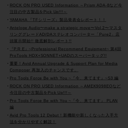
ROCK ON PRO USED Information ～Prism ADA-8など今
注目の中古製品をPick Up!!!～
YAMAHA 『TFシリーズ』製品発表会レポート！！
Antelope Audio〜make a strategic move〜Vol.2〜マスタ
リンググレードAD/DAステレオコンバーター「Pure2」店
頭展示開始!! 徹底解剖レポート!!
『P.R.E』~Professional Recommend Equipment~ 第4回
ProTools HDX+SONNET+UADのスーパータッグ!!
重要！Avid Annual Upgrade & Support Plan for Media
Composer 再加入のチャンスです。
Pro Tools Force Be with You ~『今、来てます』~S3 編
ROCK ON PRO USED Information ～AMEK9098EQなど
今注目の中古製品をPick Up!!!～
Pro Tools Force Be with You ~『今、来てます』 PLAN
編
Avid Pro Tools 12 Debut ! 新機能や新しくなった入手方
法を分かりやすく解説！