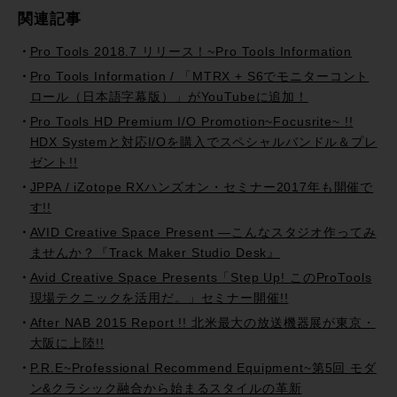
関連記事
Pro Tools 2018.7 リリース！~Pro Tools Information
Pro Tools Information / 「MTRX + S6でモニターコント
ロール（日本語字幕版）」がYouTubeに追加！
Pro Tools HD Premium I/O Promotion~Focusrite~ !!
HDX Systemと対応I/Oを購入でスペシャルバンドル＆プレ
ゼント!!
JPPA / iZotope RXハンズオン・セミナー2017年も開催で
す!!
AVID Creative Space Present —こんなスタジオ作ってみ
ませんか？『Track Maker Studio Desk』
Avid Creative Space Presents「Step Up! このProTools
現場テクニックを活用だ。」セミナー開催!!
After NAB 2015 Report !! 北米最大の放送機器展が東京・
大阪に上陸!!
P.R.E~Professional Recommend Equipment~第5回 モダ
ン&クラシック融合から始まるスタイルの革新