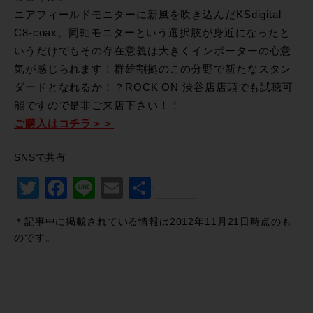
ニアフィールドモニターに新風を吹き込んだKSdigital
C8-coax。同軸モニターという選択肢が身近になったと
いうだけでもその存在意義は大きくインポーターの心意
気が感じられます！群雄割拠のこの分野で新たなスタン
ダードとなれるか！？ROCK ON 渋谷店店頭でも試聴可
能ですので是非ご来店下さい！！
ご購入はコチラ＞＞
SNSで共有
Twitter
Facebook
Line
Email
共
有
＊記事中に掲載されている情報は2012年11月21日時点のも
のです。