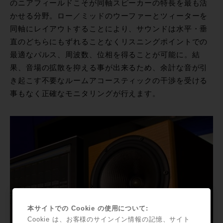
のニアフィールドこそが同軸スピーカーの特長を最も活
かせる分野。ロー／ミッドのウーファーとツィーターを
同軸にレイアウトすることにより、サウンドは水平・垂
直のどちらにもずれることなくリスニングポイントでの
最適なパルス、周波数、位相を得ることが可能に。結
果、音場の拡散を抑える事が出来るため、余計な音が引
き起こす不要なルームアコースティックの干渉を受ける
事もなく正確なモニタリングが行えます。
本サイトでの Cookie の使用について:
Cookie は、お客様のサインイン情報の記憶、サイト