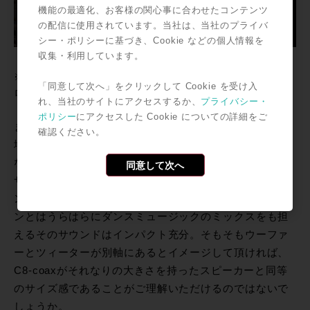
機能の最適化、お客様の関心事に合わせたコンテンツ
の配信に使用されています。当社は、当社のプライバ
シー・ポリシーに基づき、Cookie などの個人情報を
収集・利用しています。
※コンパクトなルックスからは意外とも思えるほどの豊かな
「同意して次へ」をクリックして Cookie を受け入
ローエンド
れ、当社のサイトにアクセスするか、
プライバシー・
ポリシー
にアクセスした Cookie についての詳細をご
また同軸のメリットは設置スペースにも大きく作用、天
確認ください。
地左右がC8で240mm(C5は220mm)といったコンパクト
な筐体ですが、180W(C5は170W)という出力を持ちその
同意して次へ
サイズからは想像できないほどの豊かでクリアなローエ
ンドが実現されています。高級感あるルーミーなデザイ
ンとはうらはらにダンスミュージックのミックスをも担
えるそのサウンドはインパクト充分。そもそもウーファ
ーとツィーターが別軸にあるとイメージして頂ければ、
C8-coaxがそれなりの大きさを持ったスピーカーと同等
のサイズ感であることがご理解いただけるのではないで
しょうか。