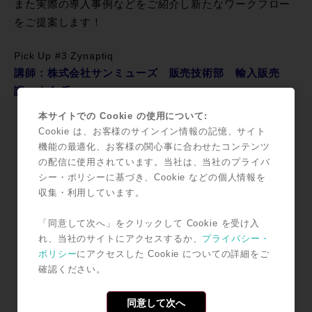
また実際の導入事例などをご紹介し新たなワークフロー
をご提案します！
Pick Up #3 Zynaptiq
講師：株式会社サンミューズ 販売技術部 輸入販売
課 小倉 氏
本サイトでの Cookie の使用について:
Cookie は、お客様のサインイン情報の記憶、サイト
機能の最適化、お客様の関心事に合わせたコンテンツ
の配信に使用されています。当社は、当社のプライバ
シー・ポリシーに基づき、Cookie などの個人情報を
収集・利用しています。
「同意して次へ」をクリックして Cookie を受け入
れ、当社のサイトにアクセスするか、
プライバシー・
ポリシー
にアクセスした Cookie についての詳細をご
確認ください。
いよいよ国内正規取り扱い開始！リアルタイムに残響成分
同意して次へ
をコントロールするZynaptiq UNVEILをご紹介！