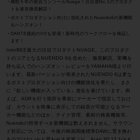
構想５年の統合コンソールNuage！注目度No.1のプロダク
トを速攻徹底解説！
ポストプロダクション向けに強化されたNuendo6の新機能
をハンズオン！
DANTE接続のI/Oも登場！新時代のワークフローを検証し
ます！
InterBEE最大の注目プロダクトNUAGE。このプロダク
トのコアとなるNUENDO 6を含めた、徹底解説、実機を
持ち込んでのハンズオン・レビューをYAMAHA様より行
います。最新バージョンが発表されたNUENDO 6は更な
るポストプロダクション向けの機能強化を果たし、まさ
に『欲しい機能が入っている』進化を遂げています。例
えば、ADRを行う箇所を事前にマーカーで指定しておけ
ば、カウントを映像に表示しての録音が可能となるマー
カー機能などのほか、テイク管理、素材の検索機能等、
Nuendoの特筆すべき新機能は数えきれません。サラウン
ド対応については、今後の映画関連標準DAWに置き換わ
るのではないかと思わせる充実ぶり。Auro 3D 13.1chま