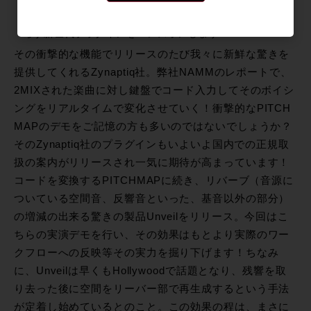
実際の実力やその活用法まで、ワークフローに革新をもた
らす新世代プラグインをハンズオンします！
その衝撃的な機能でリリースのたび我々に新鮮な驚きを
提供してくれるZynaptiq社。弊社NAMMのレポートで、
2MIXされた楽曲に対し鍵盤でコード入力してそのボイシ
ングをリアルタイムで変化させていく！衝撃的なPITCH
MAPのデモをご記憶の方も多いのではないでしょうか？
そのZynaptiq社のプラグインもいよいよ国内での正規取
扱の案内がリリースされ一気に期待が高まっています！
コードを変換するPITCHMAPに続き、リバーブ（音源に
ついている空間音、反響音といった、基音以外の部分）
の増減の出来る驚きの製品Unveilをリリース。今回はこ
ちらの実演デモを行い、その効果はもとより実際のワー
クフローへの反映等その実力を掘り下げます！ちなみ
に、Unveilは早くもHollywoodで話題となり、残響を取
り去った後に空間をリーバー部で再生成するという手法
が定着し始めているとのこと。この効果の程は、まさに