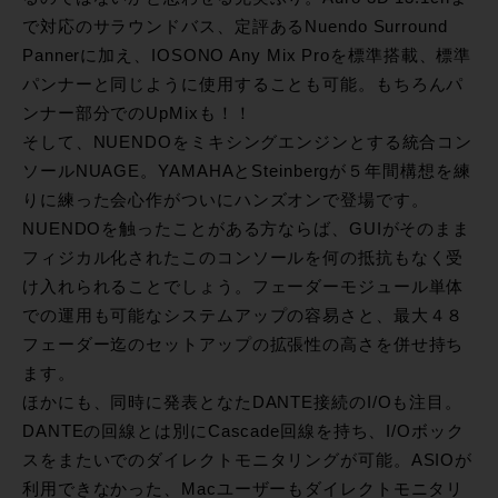
で対応のサラウンドバス、定評あるNuendo Surround
Pannerに加え、IOSONO Any Mix Proを標準搭載、標準
パンナーと同じように使用することも可能。もちろんパ
ンナー部分でのUpMixも！！
そして、NUENDOをミキシングエンジンとする統合コン
ソールNUAGE。YAMAHAとSteinbergが５年間構想を練
りに練った会心作がついにハンズオンで登場です。
NUENDOを触ったことがある方ならば、GUIがそのまま
フィジカル化されたこのコンソールを何の抵抗もなく受
け入れられることでしょう。フェーダーモジュール単体
での運用も可能なシステムアップの容易さと、最大４８
フェーダー迄のセットアップの拡張性の高さを併せ持ち
ます。
ほかにも、同時に発表となたDANTE接続のI/Oも注目。
DANTEの回線とは別にCascade回線を持ち、I/Oボック
スをまたいでのダイレクトモニタリングが可能。ASIOが
利用できなかった、Macユーザーもダイレクトモニタリ