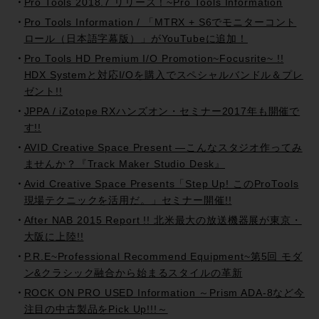
Pro Tools 2018.7 リリース！~Pro Tools Information
Pro Tools Information / 「MTRX + S6でモニターコント
ロール（日本語字幕版）」がYouTubeに追加！
Pro Tools HD Premium I/O Promotion~Focusrite~ !!
HDX Systemと対応I/Oを購入でスペシャルバンドル＆プレ
ゼント!!
JPPA / iZotope RXハンズオン・セミナー2017年も開催で
す!!
AVID Creative Space Present —こんなスタジオ作ってみ
ませんか？『Track Maker Studio Desk』
Avid Creative Space Presents「Step Up! このProTools
現場テクニックを活用だ。」セミナー開催!!
After NAB 2015 Report !! 北米最大の放送機器展が東京・
大阪に上陸!!
P.R.E~Professional Recommend Equipment~第5回 モダ
ン&クラシック融合から始まるスタイルの革新
ROCK ON PRO USED Information ～Prism ADA-8など今
注目の中古製品をPick Up!!!～