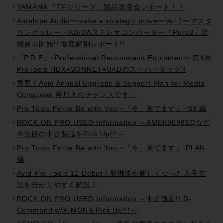
YAMAHA 『TFシリーズ』製品発表会レポート！！
Antelope Audio〜make a strategic move〜Vol.2〜マスタ
リンググレードAD/DAステレオコンバーター「Pure2」店
頭展示開始!! 徹底解剖レポート!!
『P.R.E』~Professional Recommend Equipment~ 第4回
ProTools HDX+SONNET+UADのスーパータッグ!!
重要！Avid Annual Upgrade & Support Plan for Media
Composer 再加入のチャンスです。
Pro Tools Force Be with You ~『今、来てます』~S3 編
ROCK ON PRO USED Information ～AMEK9098EQなど
今注目の中古製品をPick Up!!!～
Pro Tools Force Be with You ~『今、来てます』 PLAN
編
Avid Pro Tools 12 Debut ! 新機能や新しくなった入手方
法を分かりやすく解説！
ROCK ON PRO USED Information ～中古逸品!! D-
Command w/X-MONをPick Up!!!～