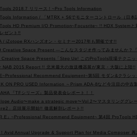
 Tools 2018.7 リリース！~Pro Tools Information
o Tools Information / 「MTRX + S6でモニターコントロール
 Tools HD Premium I/O Promotion~Focusrite~ !! HDX
レゼント!!
PA / iZotope RXハンズオン・セミナー2017年も開催です!!
D Creative Space Present —こんなスタジオ作ってみませんか？『Tra
d Creative Space Presents「Step Up! このProTools
ter NAB 2015 Report !! 北米最大の放送機器展が東京・大阪に上陸!!
R.E~Professional Recommend Equipment~第5回 モダ
K ON PRO USED Information ～Prism ADA-8など今注目の中古製
MAHA 『TFシリーズ』製品発表会レポート！！
telope Audio〜make a strategic move〜Vol.2〜マスタリ
ure2」店頭展示開始!! 徹底解剖レポート!!
R.E』~Professional Recommend Equipment~ 第4回 ProTo
Avid Annual Upgrade & Support Plan for Media Comp