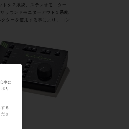
ーインプットを２系統、ステレオモニター
、サラウンドモニターアウト１系統
コネクターを使用する事により、コン
関心事に
・ポリ
スする
くださ
ませんか。