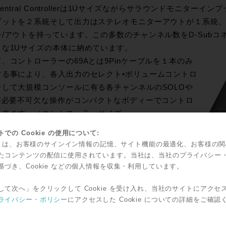
 Central Controllerは1Uサイズながらサラウンドモニタ
プットを２系統そして出力はステレオモニターアウトが１系統
ン/アウトを持っています。この多数のチャンネル数をD-Sub
トな1Uサイズの本体に納めています。
、コントローラーの69Aとは9Pinケーブルを１本のみ
する事により、各入出力のセレクト•ボリュームコントロ
そして大規模コンソールに有る各チャンネルのSOLOや
M等必要不可欠な操作がコンパクトなボディーでコントロ
出来ます。（コントローラーサイズ
x56x137mm(WHD)そして重さは0.9kgと軽量コンパクト
での Cookie の使用について:
計になっています。
kie は、お客様のサインイン情報の記憶、サイト機能の最適化、お客様の
、一番重要な音質に関しても余計な回路、結線を行わな
たコンテンツの配信に使用されています。当社は、当社のプライバシー
で入力された音質を忠実に再現する様に設計されており
基づき、Cookie などの個人情報を収集・利用しています。
。ご自身のワークフローで5.1サラウンドもしくはステレ
して次へ」をクリックして Cookie を受け入れ、当社のサイトにアクセ
をModel68A69Aに繋ぎ込みそしてスピーカーを結線す
ライバシー・ポリシー
にアクセスした Cookie についての詳細をご確認
けで、そこはあなただけの専用スタジオになります。
この機会にご自身のモニター環境のブラッシュアップをしてみ