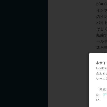
68A
イン
のイ
パク
そして
結線
ール
DI
ール
183
本サイト
な設
Coo
また
合わせ
いの
シーに
ます
「同意
オ音声
か、
プ
るだ
い。
是非