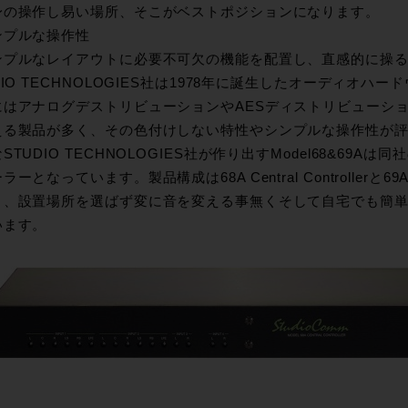
の操作し易い場所、そこがベストポジションになります。
ンプルな操作性
プルなレイアウトに必要不可欠の機能を配置し、直感的に操る
DIO TECHNOLOGIES社は1978年に誕生したオーディオ
にはアナログデストリビューションやAESディストリビューシ
える製品が多く、その色付けしない特性やシンプルな操作性が
STUDIO TECHNOLOGIES社が作り出すModel68&69
ーとなっています。製品構成は68A Central Controllerと69A 
り、設置場所を選ばず変に音を変える事無くそして自宅でも簡
います。