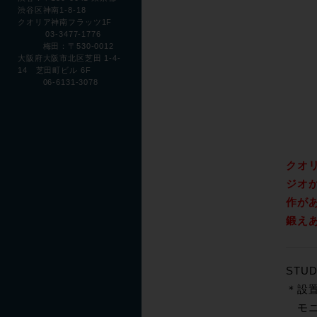
渋谷区神南1-8-18
クオリア神南フラッツ1F
03-3477-1776
梅田：〒530-0012
大阪府大阪市北区芝田 1-4-
14 芝田町ビル 6F
06-6131-3078
クオ
ジオ
作が
鍛え
STUD
＊設
モニ