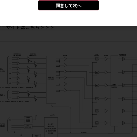
DIO TECHNOLOGIES社は68&69A以外にもブロードキ
同意して次へ
や、１ステレオ入力８ステレオアウトのディストリビューションや
コントローラー等、多彩なラインナップがありますので、是非
カーサイトはこちら＞＞＞