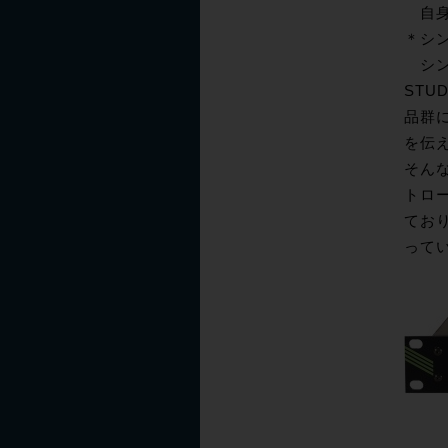
自身
＊シ
シン
STU
品群
を伝
そんな
トローラ
てお
って