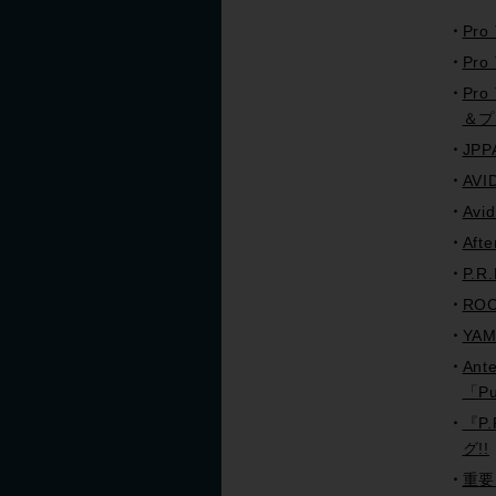
Pro
Pr
Pro
＆プ
JP
AVI
Avi
Af
P.
ROC
YA
An
「P
『P.
グ!!
重要！