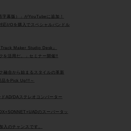
（日本語字幕版）」がYouTubeに追加！
 Systemと対応I/Oを購入でスペシャルバンドル
ck Maker Studio Desk』
現場テクニックを活用だ。」セミナー開催!!
ン&クラシック融合から始まるスタイルの革新
品をPick Up!!!～
ンググレードAD/DAステレオコンバーター
ols HDX+SONNET+UADのスーパータッ
oser 再加入のチャンスです。