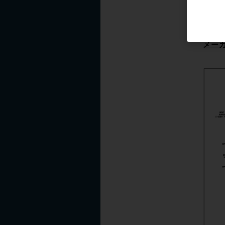
STU
ール
ター
メー