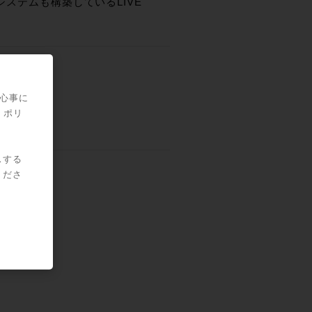
システムも構築しているLIVE
ルーム
関心事に
・ポリ
スする
くださ
下さい。