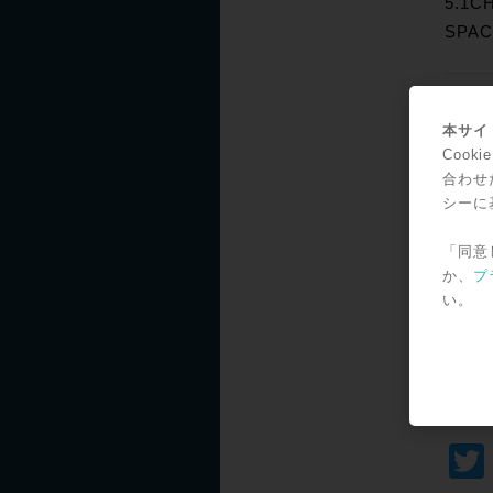
5.1
SPA
日時
本サイト
場所
Coo
東京都
合わせ
（シ
シーに
「同意
以上
か、
プ
い。
参加
申込
サラ
SNS