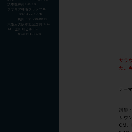
渋谷区神南1-8-18
クオリア神南フラッツ1F
03-3477-1776
梅田：〒530-0012
大阪府大阪市北区芝田 1-4-
14 芝田町ビル 6F
06-6131-3078
サラウ
た。
テーマ
講師
サウン
CM、