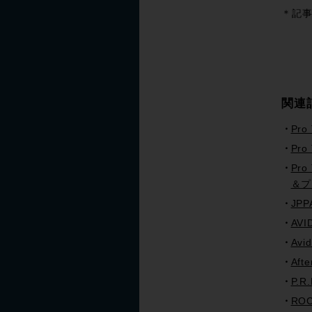
＊記事
関連
Pro
Pr
Pro
＆プ
JP
AVI
Avi
Af
P.
ROC