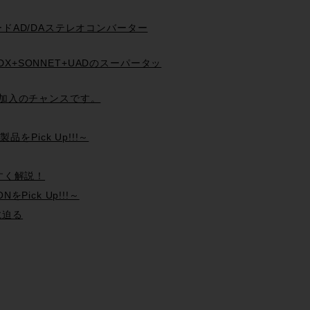
ンググレードAD/DAステレオコンバーター
ols HDX+SONNET+UADのスーパータッ
oser 再加入のチャンスです。
製品をPick Up!!!～
やすく解説！
NをPick Up!!!～
に迫る