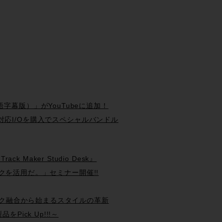
（日本語字幕版）」がYouTubeに追加！
 Systemと対応I/Oを購入でスペシャルバンドル
ck Maker Studio Desk』
現場テクニックを活用だ。」セミナー開催!!
ン&クラシック融合から始まるスタイルの革新
品をPick Up!!!～