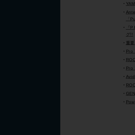
YA
An
「P
『P.
グ!!
重要！
Pro
ROC
Pro
Av
ROC
GE
Pow