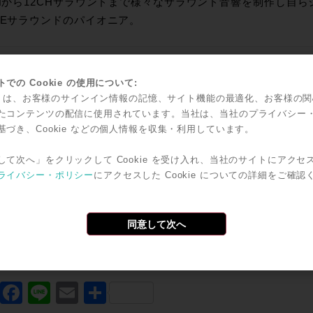
CHから12CHサラウンドまで様々なサラウンド音響を制作し自ら
CEサラウンドのパイオニア。
：４月２８日（土） １５：００ − １７：００
での Cookie の使用について:
：メディア・インテグレーション本社オフィス内特設セミナー
kie は、お客様のサインイン情報の記憶、サイト機能の最適化、お客様の
渋谷区神南1-4-8 神南渡辺ビル2F
たコンテンツの配信に使用されています。当社は、当社のプライバシー
ョップ向のビルの2Fとなります）
基づき、Cookie などの個人情報を収集・利用しています。
して次へ」をクリックして Cookie を受け入れ、当社のサイトにアクセ
のテーマで開催します。
ライバシー・ポリシー
にアクセスした Cookie についての詳細をご確認
希望の方は、メールまたはFACEBOOK『寺子屋』で申し込んで
先メールアドレス＞＞
Mick-sawa@u01.gate01.com
同意して次へ
ウンド寺子屋HP＞＞
http://surroundterakoya.blogspot.com/
で共有
Twitter
Facebook
Line
Email
共