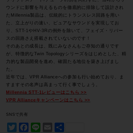
ウンドに影響を与えるものを徹底的に排除して設計され
たMillennia製品は、伝統的にトランスレス回路を用い
た、立上がりの速い、ピュアなサウンドを実現してお
り、STT-1やHV-3Rの例外を除いて、フェイズ・リバー
スの回路さえ搭載されていないのです！
そのあとの成長は、既にみなさんもご存知の通りです
が、特徴的なTwin Topologyシリーズをはじめとした、精
力的な製品開発を進め、確固たる地位を築き上げまし
た。
近年では、VPR Allianceへの参加も行い始めており、ま
すますその名声は高まって行く事でしょう。
Millennia STT-1レビューはこちら >>
VPR Allianceキャンペーンはこちら >>
SNSで共有
Twitter
Facebook
Line
Email
共