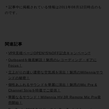
有
＊記事中に掲載されている情報は2011年08月12日時点のも
のです。
関連記事
VPR見積ページOPEN!!5%OFF記念キャンペーン!!
Outboardを徹底解説！魅惑のレコーディング・ギアに
Focus！
立上がりの速い濃密な空気感を演出！魅惑のMillenniaサウ
ンドの秘密！
個性あふれるサウンドを華麗に演出！魅惑のMic Pre &
Channel Stripを特価でご提供！
華麗なるサウンド！Millennia HV-3R Remote Mic Pre発
売開始！