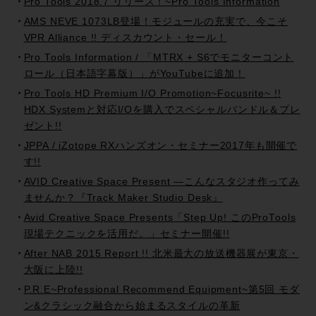
Pro Tools 2018.7 リリース！~Pro Tools Information
AMS NEVE 1073LB登場！モジュールの充実で、今こそ
VPR Alliance !! ディスカウント・セール！
Pro Tools Information / 「MTRX + S6でモニターコント
ロール（日本語字幕版）」がYouTubeに追加！
Pro Tools HD Premium I/O Promotion~Focusrite~ !!
HDX Systemと対応I/Oを購入でスペシャルバンドル＆プレ
ゼント!!
JPPA / iZotope RXハンズオン・セミナー2017年も開催で
す!!
AVID Creative Space Present —こんなスタジオ作ってみ
ませんか？『Track Maker Studio Desk』
Avid Creative Space Presents「Step Up! このProTools
現場テクニックを活用だ。」セミナー開催!!
After NAB 2015 Report !! 北米最大の放送機器展が東京・
大阪に上陸!!
P.R.E~Professional Recommend Equipment~第5回 モダ
ン&クラシック融合から始まるスタイルの革新