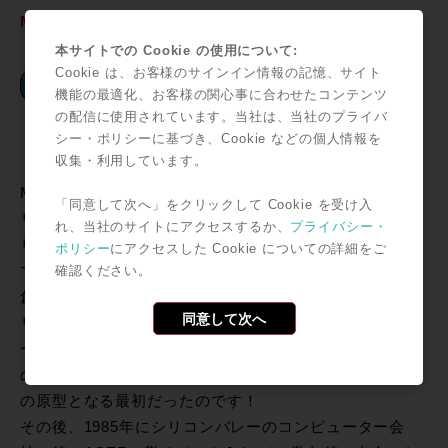
Millennia STT-1 ￥414,000
本サイトでの Cookie の使用について:
Cookie は、お客様のサインイン情報の記憶、サイト
機能の最適化、お客様の関心事に合わせたコンテンツ
の配信に使用されています。当社は、当社のプライバ
シー・ポリシーに基づき、Cookie などの個人情報を
収集・利用しています。
Millennia Mediaの歴史
Millennia Mediaは、クラシックのワンポイント収録での
「同意して次へ」をクリックして Cookie を受け入
リアルなサウンド収録の際にセレクトされる、マイクプ
れ、当社のサイトにアクセスするか、
プライバシー・
リアンプの筆頭に位置しているのは誰もが認めるところ
ポリシー
にアクセスした Cookie についての詳細をご
でしょう。
確認ください。
創業者でもあるJohn La Grouは、7歳の頃からエレクト
同意して次へ
リック・ギターの演奏を始め、同時にアンプやペダルボ
ードの自作も行うような少年でしたが、なんと、1974年
のLA Hiltonで行われたAES出展が、そのMillenia Media
の原型となる最初だったのです！
その後、1985年にシリコンバレーのコンピューター会