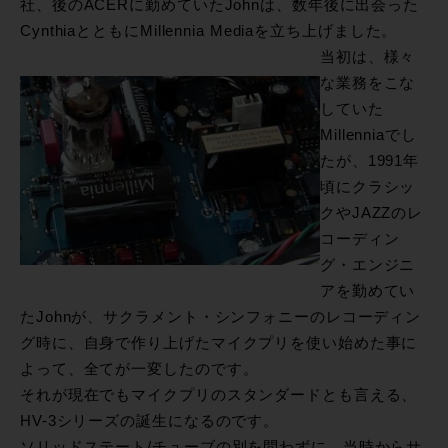
社、後のACERに勤めていたJohnは、数年後に出会った
CynthiaとともにMillennia Mediaを立ち上げました。
当初は、様々
な業務をこな
していた
Millenniaでし
たが、1991年
頃にクラシッ
クやJAZZのレ
コーディン
グ・エンジニ
アを勤めてい
たJohnが、サクラメント・シンフォニーのレコーディン
グ時に、自身で作り上げたマイクプリを使い始めた事に
よって、全てが一変したのです。
それが現在でもマイクプリのスタンダードとも言える、
HV-3シリーズの誕生になるのです。
ソリッドステート/チューブの別を問わずに、当時からサ