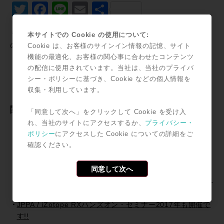
Twitter
Facebook
Line
Email
共
有
＊記事中に掲載されている情報は2011年04月28日時点のも
本サイトでの Cookie の使用について:
のです。
Cookie は、お客様のサインイン情報の記憶、サイト
機能の最適化、お客様の関心事に合わせたコンテンツ
の配信に使用されています。当社は、当社のプライバ
シー・ポリシーに基づき、Cookie などの個人情報を
収集・利用しています。
関連記事
「同意して次へ」をクリックして Cookie を受け入
れ、当社のサイトにアクセスするか、
プライバシー・
Pro Tools 2018.7 リリース！~Pro Tools Information
ポリシー
にアクセスした Cookie についての詳細をご
Pro Tools Information / 「MTRX + S6でモニターコント
確認ください。
ロール（日本語字幕版）」がYouTubeに追加！
Pro Tools HD Premium I/O Promotion~Focusrite~ !!
同意して次へ
HDX Systemと対応I/Oを購入でスペシャルバンドル＆プレ
ゼント!!
JPPA / iZotope RXハンズオン・セミナー2017年も開催で
す!!