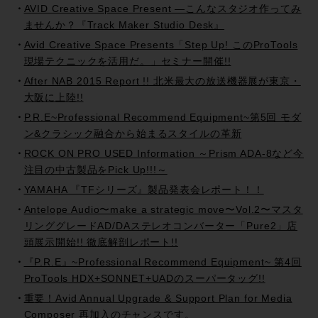
AVID Creative Space Present —こんなスタジオ作ってみ
ませんか？『Track Maker Studio Desk』
Avid Creative Space Presents「Step Up! このProTools
現場テクニックを活用だ。」セミナー開催!!
After NAB 2015 Report !! 北米最大の放送機器展が東京・
大阪に上陸!!
P.R.E~Professional Recommend Equipment~第5回 モダ
ン&クラシック融合から始まるスタイルの革新
ROCK ON PRO USED Information ～Prism ADA-8など今
注目の中古製品をPick Up!!!～
YAMAHA 『TFシリーズ』製品発表会レポート！！
Antelope Audio〜make a strategic move〜Vol.2〜マスタ
リンググレードAD/DAステレオコンバーター「Pure2」店
頭展示開始!! 徹底解剖レポート!!
『P.R.E』~Professional Recommend Equipment~ 第4回
ProTools HDX+SONNET+UADのスーパータッグ!!
重要！Avid Annual Upgrade & Support Plan for Media
Composer 再加入のチャンスです。