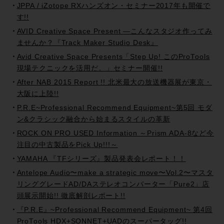
JPPA / iZotope RXハンズオン・セミナー2017年も開催で
す!!
AVID Creative Space Present —こんなスタジオ作ってみ
ませんか？『Track Maker Studio Desk』
Avid Creative Space Presents「Step Up! このProTools
現場テクニックを活用だ。」セミナー開催!!
After NAB 2015 Report !! 北米最大の放送機器展が東京・
大阪に上陸!!
P.R.E~Professional Recommend Equipment~第5回 モダ
ン&クラシック融合から始まるスタイルの革新
ROCK ON PRO USED Information ～Prism ADA-8など今
注目の中古製品をPick Up!!!～
YAMAHA 『TFシリーズ』製品発表会レポート！！
Antelope Audio〜make a strategic move〜Vol.2〜マスタ
リンググレードAD/DAステレオコンバーター「Pure2」店
頭展示開始!! 徹底解剖レポート!!
『P.R.E』~Professional Recommend Equipment~ 第4回
ProTools HDX+SONNET+UADのスーパータッグ!!