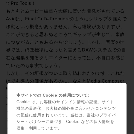
でPro Tools！
もともとムービー編集を念頭に置いた開発がされている
Avidは、Final CutやPremiereのようにクリップを掴んで
移動という概念がありません。私も経験がありますが、
これができると思わぬところでギャップが生じて、事故
につながることもあるからでしょう。しかし、音楽の世
界では、ほぼ標準になったと言えるDAWシステムでの自
在な編集を知るクリエイターにとっては、不自由を感じ
ていたのも事実でしょう。
しかし、その垣根がついに取り払われたのです！これだ
けでも導入の価値があるのに、なんとMedia Composer
5のアカデミック版価格は￥38,000！
本サイトでの Cookie の使用について:
攻勢をかけたAvidの本気度が伝わってくるようです！
Cookie は、お客様のサインイン情報の記憶、サイト
その他、会場内には新たにMedia Composer 5でのモニ
機能の最適化、お客様の関心事に合わせたコンテンツ
タリング/キャプチャーに対応したMATROX MXO2 Mini
の配信に使用されています。当社は、当社のプライバ
と、初の業務用での有機ELモニター、SONY PVM-740
シー・ポリシーに基づき、Cookie などの個人情報を
も展示され、彩りを添えていました。
収集・利用しています。