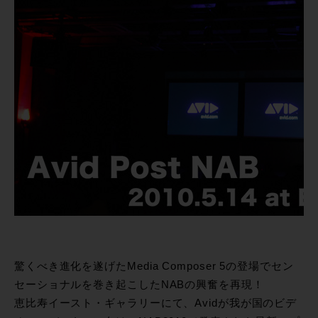
驚くべき進化を遂げたMedia Composer 5の登場でセン
セーショナルを巻き起こしたNABの興奮を再現！
恵比寿イースト・ギャラリーにて、Avidが我が国のビデ