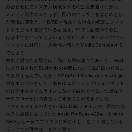
み合わせにてシステム構成をするのは従来通りながら、
メディア制作のみならず、配信やクラウドをはじめとし
た環境の変化と、HD/SDが混在する現在の状況にフィッ
トする進化を遂げていると言え、中でも話題の中心は、
ほぼ全てといってもよいほどのビデオ・コーデック/フォ
ーマットに対応し、柔軟性の増したMedia Composer 5
でしょう！
熱気に満ちた会場では、我々も興味津々であった、NAB
にて発表されたEuphonixの買収については詳細の発表こ
そありませんでしたが、AMA(Avid Media Access)を強
力なエンジンとして、あらゆるコーデック/フォーマット
のビデオをタイムラインに並べて編集できる、快適なワ
ークフローを目の当たりにすることができました。
ファイルサイズの大きいRED R3Dファイルや、現地でも
大きな話題となっていたApple ProRess 422も、Link to
AMAから一発でブラウザに呼び出し、息つく暇もないビ
ューアでの再生は、まさに驚き！