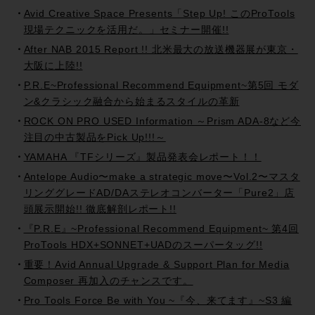
Avid Creative Space Presents「Step Up! このProTools
現場テクニックを活用だ。」セミナー開催!!
After NAB 2015 Report !! 北米最大の放送機器展が東京・
大阪に上陸!!
P.R.E~Professional Recommend Equipment~第5回 モダ
ン&クラシック融合から始まるスタイルの革新
ROCK ON PRO USED Information ～Prism ADA-8など今
注目の中古製品をPick Up!!!～
YAMAHA 『TFシリーズ』製品発表会レポート！！
Antelope Audio〜make a strategic move〜Vol.2〜マスタ
リンググレードAD/DAステレオコンバーター「Pure2」店
頭展示開始!! 徹底解剖レポート!!
『P.R.E』~Professional Recommend Equipment~ 第4回
ProTools HDX+SONNET+UADのスーパータッグ!!
重要！Avid Annual Upgrade & Support Plan for Media
Composer 再加入のチャンスです。
Pro Tools Force Be with You ~『今、来てます』~S3 編