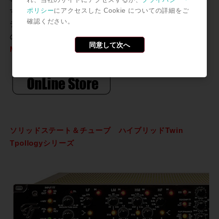
ポリシー
にアクセスした Cookie についての詳細をご
す。アコースティック録音だけでなく、ボーカルレコー
確認ください。
ディングでもファーストチョイスになること間違い無し
の逸品です。
同意して次へ
Millennia M-2B ￥483,000
ソリッドステート＆チューブ ハイブリッドTwin
Tpollogyシリーズ