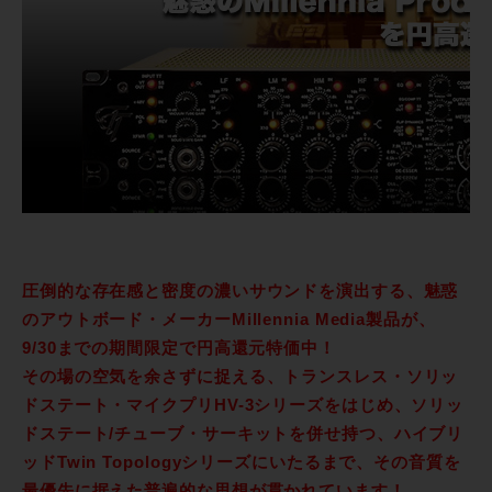
圧倒的な存在感と密度の濃いサウンドを演出する、魅惑
のアウトボード・メーカーMillennia Media製品が、
9/30までの期間限定で円高還元特価中！
その場の空気を余さずに捉える、トランスレス・ソリッ
ドステート・マイクプリHV-3シリーズをはじめ、ソリッ
ドステート/チューブ・サーキットを併せ持つ、ハイブリ
ッドTwin Topologyシリーズにいたるまで、その音質を
最優先に据えた普遍的な思想が貫かれています！