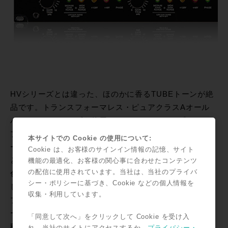
HVシリーズとは違った、ほのかに香るTUBEトーンが絶
品です。トランスフォーマレス・ピュアクラスAオール
バキュームチューブを使用した、2chのマイクプリアン
プ。チューブ独特の力強いサウンド、+32dBのヘッドル
本サイトでの Cookie の使用について:
ームを持ち、真空管回路とは思えないほどの周波数特性
Cookie は、お客様のサインイン情報の記憶、サイト
とトランジェントを誇り聴感上ではHVシリーズと全く遜
機能の最適化、お客様の関心事に合わせたコンテンツ
の配信に使用されています。当社は、当社のプライバ
色のないサウンドクオリティーを誇りながら、TUBEら
シー・ポリシーに基づき、Cookie などの個人情報を
しいウォームなトーンを持つMillenniaの最高峰マイク・
収集・利用しています。
プリアンプです。フラットな特性により、どのようなソ
ースにもベストマッチする懐の深さと、メインソースに
「同意して次へ」をクリックして Cookie を受け入
積極的に使いたくなるウォームな太さを兼ね備えていま
れ、当社のサイトにアクセスするか、
プライバシー・