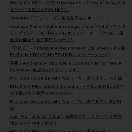
ROCK ON PRO USED Information ～Prism ADA-8など今
注目の中古製品をPick Up!!!～
YAMAHA 『TFシリーズ』製品発表会レポート！！
Antelope Audio〜make a strategic move〜Vol.2〜マスタ
リンググレードAD/DAステレオコンバーター「Pure2」店
頭展示開始!! 徹底解剖レポート!!
『P.R.E』~Professional Recommend Equipment~ 第4回
ProTools HDX+SONNET+UADのスーパータッグ!!
重要！Avid Annual Upgrade & Support Plan for Media
Composer 再加入のチャンスです。
Pro Tools Force Be with You ~『今、来てます』~S3 編
ROCK ON PRO USED Information ～AMEK9098EQなど
今注目の中古製品をPick Up!!!～
Pro Tools Force Be with You ~『今、来てます』 PLAN
編
Avid Pro Tools 12 Debut ! 新機能や新しくなった入手方
法を分かりやすく解説！
ROCK ON PRO USED Information ～中古逸品!! D-