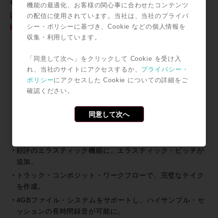
せん！
新規導入＆ソフトウェア・アップグレードの方に
機能の最適化、お客様の関心事に合わせたコンテンツ
はフリー・アップグレード・パスが付属しています！
の配信に使用されています。当社は、当社のプライバ
シー・ポリシーに基づき、Cookie などの個人情報を
Pro Tools 8トピック
収集・利用しています。
洗練された新しいルックスと、ユーザー・カスタマイズの
「同意して次へ」をクリックして Cookie を受け入
自由度向上や、インサート数の倍増。
れ、当社のサイトにアクセスするか、
プライバシー・
新しいエフェクト/インストゥルメント・プラグインの充
ポリシー
にアクセスした Cookie についての詳細をご
実。
確認ください。
新しいスコア・エディター搭載と、Sibeliusへのファイ
ル・エクスポートをサポート。
同意して次へ
新しいMIDI Editor Windowによる、充実したMIDI編集機
能。
好評のエラスティック機能に、エラスティック・ピッチが
追加。
トラック・コンポジット・ワークフローで、完璧なテイク
を作成。
4GBファイル・システムをサポートし、ハイサンプル・セ
ッションの長時間録音が可能に。