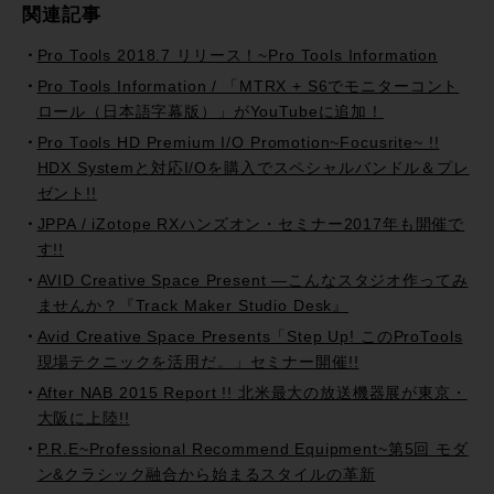
関連記事
Pro Tools 2018.7 リリース！~Pro Tools Information
Pro Tools Information / 「MTRX + S6でモニターコント
ロール（日本語字幕版）」がYouTubeに追加！
Pro Tools HD Premium I/O Promotion~Focusrite~ !!
HDX Systemと対応I/Oを購入でスペシャルバンドル＆プレ
ゼント!!
JPPA / iZotope RXハンズオン・セミナー2017年も開催で
す!!
AVID Creative Space Present —こんなスタジオ作ってみ
ませんか？『Track Maker Studio Desk』
Avid Creative Space Presents「Step Up! このProTools
現場テクニックを活用だ。」セミナー開催!!
After NAB 2015 Report !! 北米最大の放送機器展が東京・
大阪に上陸!!
P.R.E~Professional Recommend Equipment~第5回 モダ
ン&クラシック融合から始まるスタイルの革新