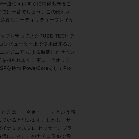
由が一度使えばすぐに納得出来るこ
中では一番でしょう、この便利さ
は必要なユーティリティープレイヤ
を守ってきたTUBE-TECHで
としてコンピューター上で使用出来るよ
のエンジニア による徹底したサウン
ドを得られます。更に、クオリテ
つ PowerCoreそしてPro
用した方は、「今更・・・」という感
じていると思います。しかし、サ
ダイナミクスプロ セッサー、プラ
時代にこそ、このナチュラルで音