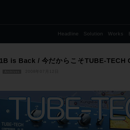
Headline
Solution
Works
-1B is Back / 今だからこそTUBE-TECH
2008年07月12日
Archives