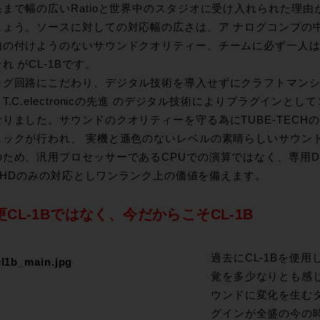
果まで幅の広いRatioと世界中のスタジオに受け入れられた理
しょう。ソースに対しての対応幅の広さは、ア ナログコンプの
句の付けようのないサウンドクオリティー、チームに必ず一人
れ がCL-1Bです。
ログ回路にこだわり、デジタル技術を導入せずにクラフトマンシップ
T.C.electronicの先進 のデジタル技術によりプラグイン
なりました。サウンドのクオリティーを守る為にTUBE-TECH
ェックが行われ、 実機と遜色のないレベルの素晴らしいサウン
ため、汎用プロセッサーであるCPUでの演算ではなく、専用DSPを持
ls HDのみの対応としワンランク上の価値を備えます。
更CL-1Bではなく、今だからこそCL-1B
過去にCL-1Bを使
覚を多少なりとも感
ウンドに変化を生む
グインが全盛の今の