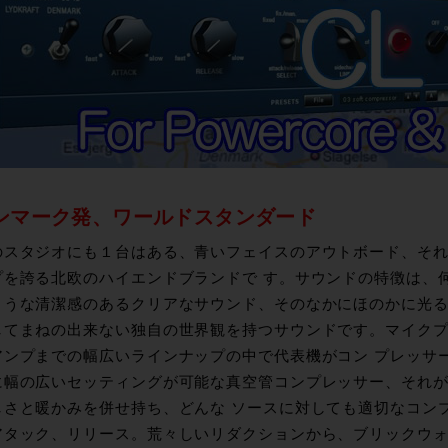
ンマーク発、ワールドスタンダード
のスタジオにも１台はある、青いフェイスのアウトボード、それがT
プを誇る北欧のハイエンドブランドで す。サウンドの特徴は、
ような清潔感のあるクリアなサウンド、そのなかにほのかに光
してまねの出来ない独自の世界観を持つサウンドです。マイクプ
アンプまでの幅広いラインナップの中で代表機がコン プレッサーC
幅の広いセッティングが可能な真空管コンプレッサー、それがこのC
しさと暖かみを併せ持ち、どんな ソースに対しても適切なコン
アタック、リリース。荒々しいリダクションから、ブリックウォ