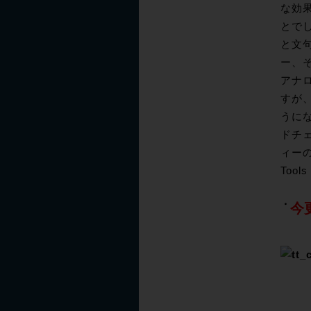
な効
とで
と文
ー、そ
アナ
すが、
うに
ドチ
ィーの
Too
今