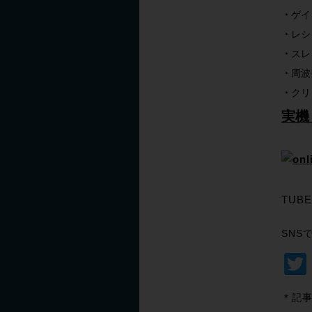
ゲイ
レシ
スレ
周波
クリ
実機
TUBE
SNS
＊記事