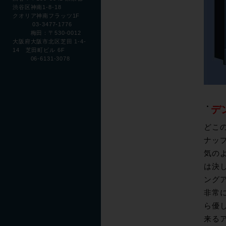
渋谷区神南1-8-18
クオリア神南フラッツ1F
03-3477-1776
梅田：〒530-0012
大阪府大阪市北区芝田 1-4-
14 芝田町ビル 6F
06-6131-3078
デ
どこ
ナッ
気の
は決
ング
非常に
ら優
来る