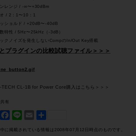
ンレンジ / -∞〜+30dBm
オ / 2：1〜10：1
ッショルド / +20dB〜-40dB
数特性 / 5Hz〜25kHz（-3dB）
ックノイズを発生しないCompのIn/Out Key搭載
とプラグインの比較試聴ファイル＞＞＞
-TECH CL-1B for Power Core購入はこちら＞＞＞
で共有
Twitter
Facebook
Line
Email
共
有
中に掲載されている情報は2008年07月12日時点のものです。