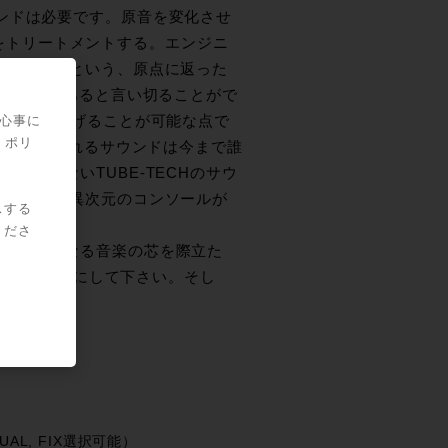
サウンドは必要です。原音を変化させ
をトリートメントする。エンジニ
スに届けるという、原点に返った
そ、価値があると言い切ることがで
関心事に
トを立ち上げることが可能な点で
・ポリ
れにより生まれるサウンドは今まで誰
けのないTUBE-TECHのサウ
勝手的にも異次元のコンソールが
スする
くださ
その主体となる音楽の芯を際立た
L−１Bを手にして下さい。そし
AL, FIX選択可能）