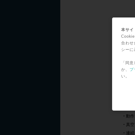
アが
サウ
本サイト
Coo
きま
合わせ
す。
シーに
も体
ンド
「同意
あな
か、
プ
最高
い。
せ、輝
て、
実機
動作
真空
連続