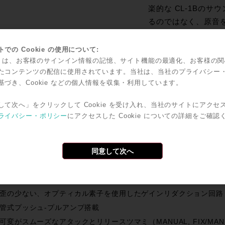
楽的な CL-1Bの
るのではなく、原音
本来行うべき、生み出された音楽を、ありのまま オーディエン
ンドを他に入れる為に、CL-1Bのこのプラグインは今だからこ
での Cookie の使用について:
kie は、お客様のサインイン情報の記憶、サイト機能の最適化、お客様の
 す。プラグインの強みは、DSPパワーの許す限り複数のユニッ
たコンテンツの配信に使用されています。当社は、当社のプライバシー
ハードウェアでは非現実的であったCL-1Bの複数台使 用、こ
基づき、Cookie などの個人情報を収集・利用しています。
験したことのない物となるでしょう。ナチュラルで、良い意味で味付
 と、その幅の広いサウンドメイクによりサウンド的にも、使い
して次へ」をクリックして Cookie を受け入れ、当社のサイトにアクセ
たのDAW上に展開されるはずです。
ライバシー・ポリシー
にアクセスした Cookie についての詳細をご確認
のユーティリティープレーヤーに脇を固められたミックスは、
きを増すでしょう。是非とも、今だからこそTUBE-TECHのC
同意して次へ
普段のダイナミクスプロセッサーとしてご使用下さい。
、TUBE-TECH CL-1Bのスペック
歪の少ない、オプティカル素子を使用したゲインリダクション回路
管式プッシュ-プルアンプ搭載
可変がスムーズなアタックとリリースツマミ（MANUAL, FIX/MANU