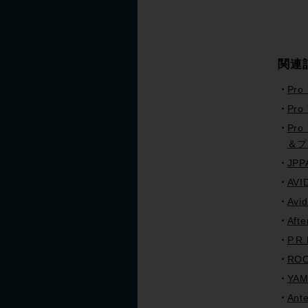
関連
Pro
Pr
Pro
＆プ
JP
AVI
Avi
Af
P.
ROC
YA
An