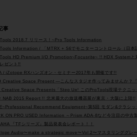
記事
 Tools 2018.7 リリース！~Pro Tools Information
o Tools Information / 「MTRX + S6でモニターコントロール
 Tools HD Premium I/O Promotion~Focusrite~ !! HDX
レゼント!!
PA / iZotope RXハンズオン・セミナー2017年も開催です!!
D Creative Space Present —こんなスタジオ作ってみませんか？『Tra
d Creative Space Presents「Step Up! このProTools
ter NAB 2015 Report !! 北米最大の放送機器展が東京・大阪に上陸!!
R.E~Professional Recommend Equipment~第5回 モダ
K ON PRO USED Information ～Prism ADA-8など今注目の中古製
MAHA 『TFシリーズ』製品発表会レポート！！
telope Audio〜make a strategic move〜Vol.2〜マスタリ