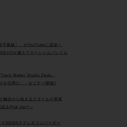
（日本語字幕版）」がYouTubeに追加！
 Systemと対応I/Oを購入でスペシャルバンドル
ck Maker Studio Desk』
現場テクニックを活用だ。」セミナー開催!!
ン&クラシック融合から始まるスタイルの革新
品をPick Up!!!～
ンググレードAD/DAステレオコンバーター