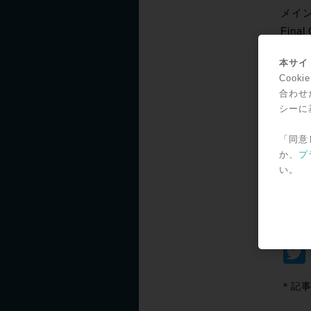
メイ
Fin
てお
本サイト
Pan
Coo
http:
合わせ
シーに
「同意
か、
プ
い。
SNS
＊記事