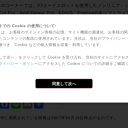
ンのコーナーでは、P2カードスロットを使用したノンリニア・
al Cut Pro、Avid Xpress Pro、EDIUS、Premireの
り、サブコーナーに置かれたカメラレコーダーとあわせて、ど
での Cookie の使用について:
asonicへのリンク
kie は、お客様のサインイン情報の記憶、サイト機能の最適化、お客様の
//panasonic.biz/sav/p2/index_j.html
たコンテンツの配信に使用されています。当社は、当社のプライバシー
基づき、Cookie などの個人情報を収集・利用しています。
して次へ」をクリックして Cookie を受け入れ、当社のサイトにアクセ
ライバシー・ポリシー
にアクセスした Cookie についての詳細をご確認
同意して次へ
で共有
Twitter
Facebook
Line
Email
共
有
中に掲載されている情報は2007年04月18日時点のものです。