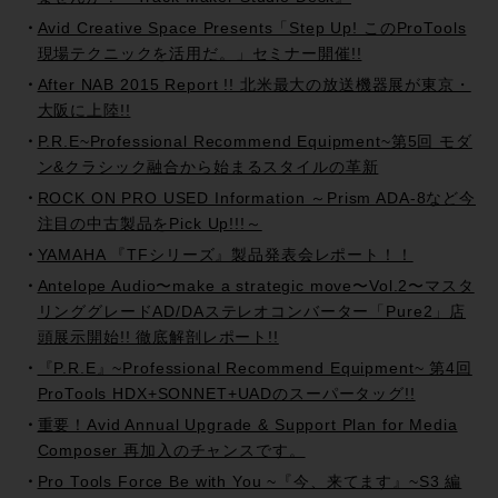
Avid Creative Space Presents「Step Up! このProTools
現場テクニックを活用だ。」セミナー開催!!
After NAB 2015 Report !! 北米最大の放送機器展が東京・
大阪に上陸!!
P.R.E~Professional Recommend Equipment~第5回 モダ
ン&クラシック融合から始まるスタイルの革新
ROCK ON PRO USED Information ～Prism ADA-8など今
注目の中古製品をPick Up!!!～
YAMAHA 『TFシリーズ』製品発表会レポート！！
Antelope Audio〜make a strategic move〜Vol.2〜マスタ
リンググレードAD/DAステレオコンバーター「Pure2」店
頭展示開始!! 徹底解剖レポート!!
『P.R.E』~Professional Recommend Equipment~ 第4回
ProTools HDX+SONNET+UADのスーパータッグ!!
重要！Avid Annual Upgrade & Support Plan for Media
Composer 再加入のチャンスです。
Pro Tools Force Be with You ~『今、来てます』~S3 編