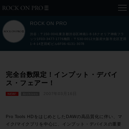
ROCK ON PRO
渋谷：〒150-0041東京都渋谷区神南1-8-18クオリア神南フラ
ッツ1F03-3477-1776梅田：〒530-0012大阪府大阪市北区芝田
1-4-14芝田町ビル6F06-6131-3078
完全台数限定！インプット・デバイ
ス・フェアー！
2007年03月16日
NEW!
Archives
Pro Tools HDをはじめとしたDAWの高品質化に伴い、マ
イク/マイクプリを中心に、インプット・デバイスの重要