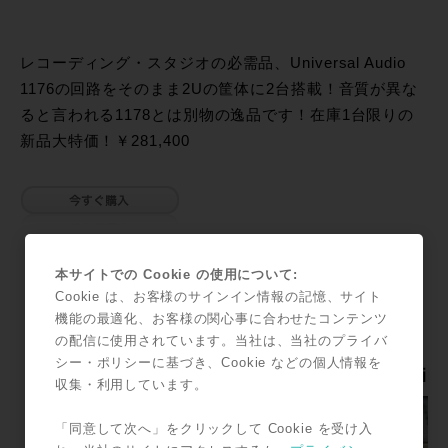
レコーディング・スタジオの必需品、Universal Audio
1176の回路をそのまま2Uの筐体に2台搭載！音質が異な
ると言われる1178とは別物の逸品です！在庫1台限りの
新品大特価！￥281,400
本サイトでの Cookie の使用について:
Cookie は、お客様のサインイン情報の記憶、サイト
機能の最適化、お客様の関心事に合わせたコンテンツ
の配信に使用されています。当社は、当社のプライバ
シー・ポリシーに基づき、Cookie などの個人情報を
収集・利用しています。
「同意して次へ」をクリックして Cookie を受け入