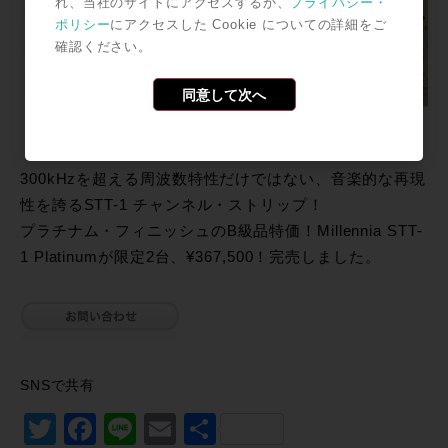
れ、当社のサイトにアクセスするか、
プライバシー・
ポリシー
にアクセスした Cookie についての詳細をご
確認ください。
同意して次へ
300kHzを超える周波数特性だけではない、音楽的な再現
性を誇るSTT-1 チャンネル・ストリップ！
プラチナム・フィニッシュのB級品特価！Millennia STT-
1 Platinumが限定2台、¥367,500！完売しました。
SNSで共有
Twitter
Facebook
Line
Email
共