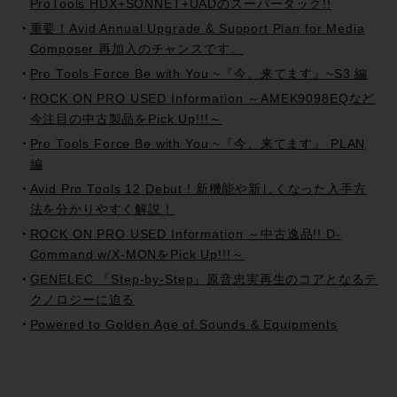
ProTools HDX+SONNET+UADのスーパータッグ!!
重要！Avid Annual Upgrade & Support Plan for Media
Composer 再加入のチャンスです。
Pro Tools Force Be with You ~『今、来てます』~S3 編
ROCK ON PRO USED Information ～AMEK9098EQなど
今注目の中古製品をPick Up!!!～
Pro Tools Force Be with You ~『今、来てます』 PLAN
編
Avid Pro Tools 12 Debut ! 新機能や新しくなった入手方
法を分かりやすく解説！
ROCK ON PRO USED Information ～中古逸品!! D-
Command w/X-MONをPick Up!!!～
GENELEC 『Step-by-Step』原音忠実再生のコアとなるテ
クノロジーに迫る
Powered to Golden Age of Sounds & Equipments