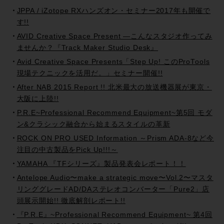
JPPA / iZotope RXハンズオン・セミナー2017年も開催で
す!!
AVID Creative Space Present —こんなスタジオ作ってみ
ませんか？『Track Maker Studio Desk』
Avid Creative Space Presents「Step Up! このProTools
現場テクニックを活用だ。」セミナー開催!!
After NAB 2015 Report !! 北米最大の放送機器展が東京・
大阪に上陸!!
P.R.E~Professional Recommend Equipment~第5回 モダ
ン&クラシック融合から始まるスタイルの革新
ROCK ON PRO USED Information ～Prism ADA-8など今
注目の中古製品をPick Up!!!～
YAMAHA 『TFシリーズ』製品発表会レポート！！
Antelope Audio〜make a strategic move〜Vol.2〜マスタ
リンググレードAD/DAステレオコンバーター「Pure2」店
頭展示開始!! 徹底解剖レポート!!
『P.R.E』~Professional Recommend Equipment~ 第4回