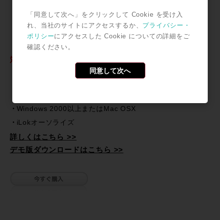
タイムストレッチはテンポや音の長さやBPMの設定、タイ
「同意して次へ」をクリックして Cookie を受け入
ムコードや小節に合わせて変化します。
れ、当社のサイトにアクセスするか、
プライバシー・
ピッチシフトはcentで選択可能。
ポリシー
にアクセスした Cookie についての詳細をご
Logic Pro Time Machine™モードで利用可能
確認ください。
対応環境
同意して次へ
ProTools 6以上(AudioSuite)または Logic Pro 7.2(Time
Machine アルゴニズム)
Windows 2000以上またはMac OSX
iLokオーソライズ
詳しくはこちら >>
デモ版ダウンロードはこちら >>