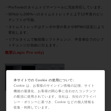
ProToolsのタイムトリマーツールに完全対応しています。
50%から200%へのタイムストレッチと上下12半音のピッ
チシフトが可能。
タイムストレッチはテンポや音の長さやBPMの設定により
変化します。
リアルタイムで無段階シフトチェンジ、半音単位でのシフ
トチェンジが自由に行えます。
概要(Logic Pro only)
本サイトでの Cookie の使用について:
Cookie は、お客様のサインイン情報の記憶、サイト
機能の最適化、お客様の関心事に合わせたコンテンツ
の配信に使用されています。当社は、当社のプライバ
上下36半音のピッチシフトと1/8〜8倍までのタイムストレ
シー・ポリシーに基づき、Cookie などの個人情報を
ッチが可能。
収集・利用しています。