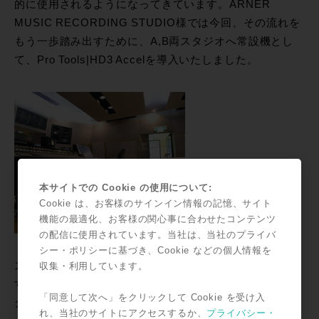
的に使用されるようになってきています。ARNER
MUSIC RECORDING STUDIO様では今回、その流れを
もう一歩踏み出すために、A,B両スタジオへ常設機とし
て、Pro Tools|HD3 Accelを導入いたしました。
本サイトでの Cookie の使用について:
Cookie は、お客様のサインイン情報の記憶、サイト
機能の最適化、お客様の関心事に合わせたコンテンツ
の配信に使用されています。当社は、当社のプライバ
シー・ポリシーに基づき、Cookie などの個人情報を
スタジオの特性や、クライアントの要望に柔軟な対応を
収集・利用しています。
するために、各スタジオに合わせた豊富な入出力とプラ
「同意して次へ」をクリックして Cookie を受け入
グインを備えたシステムによって、快適なレコーディン
れ、当社のサイトにアクセスするか、
プライバシー・