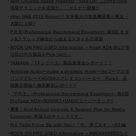
Avid Creative Space Presents「Step Up! このProTools
現場テクニックを活用だ。」セミナー開催!!
After NAB 2015 Report !! 北米最大の放送機器展が東京・
大阪に上陸!!
P.R.E~Professional Recommend Equipment~第5回 モダ
ン&クラシック融合から始まるスタイルの革新
ROCK ON PRO USED Information ～Prism ADA-8など今
注目の中古製品をPick Up!!!～
YAMAHA 『TFシリーズ』製品発表会レポート！！
Antelope Audio〜make a strategic move〜Vol.2〜マスタ
リンググレードAD/DAステレオコンバーター「Pure2」店
頭展示開始!! 徹底解剖レポート!!
『P.R.E』~Professional Recommend Equipment~ 第4回
ProTools HDX+SONNET+UADのスーパータッグ!!
重要！Avid Annual Upgrade & Support Plan for Media
Composer 再加入のチャンスです。
Pro Tools Force Be with You ~『今、来てます』~S3 編
ROCK ON PRO USED Information ～AMEK9098EQなど