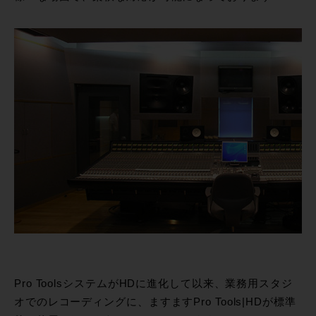
Pro ToolsシステムがHDに進化して以来、業務用スタジ
オでのレコーディングに、ますますPro Tools|HDが標準