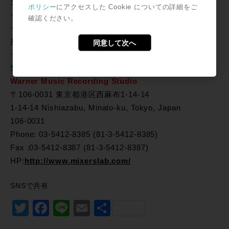
グ環境を実現しています。「OS Xになって音質の良くな
ポリシー
にアクセスした Cookie についての詳細をご
ったPro Toolsが、HD Accelでさらに音質に磨きがかか
確認ください。
ったと好評です。」お話を伺ったエンジニアの手塚様自
身も、より音楽に集中して作業ができるようになったそ
同意して次へ
うで、これからのWARNER MUSIC RECORDING
STUDIOから目が離せそうにありません！
Warner Music Recording Studio
〒106-0031 東京都港区西麻布1-14-14
1-14-14 Nishiazabu, Minato-ku, Tokyo, Japan
106-0031
Phone: 03-5412-8385 (81-3-5412-8385)
Fax :03-5412-8387 (81-3-5412-8387)
HP:
http://www.mixerslab.com/
SNSで共有
Twitter
Facebook
Line
Email
共
有