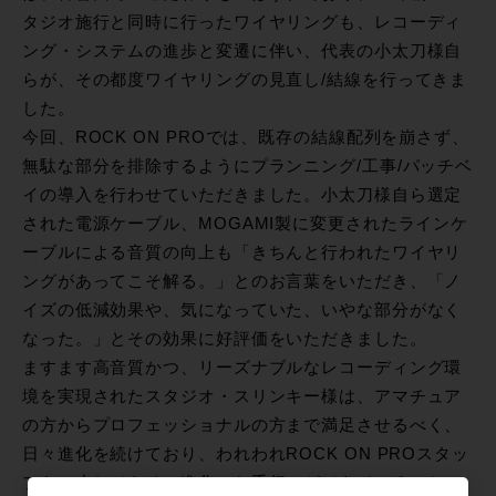
タジオ施行と同時に行ったワイヤリングも、レコーディ
ング・システムの進歩と変遷に伴い、代表の小太刀様自
らが、その都度ワイヤリングの見直し/結線を行ってきま
した。
今回、ROCK ON PROでは、既存の結線配列を崩さず、
無駄な部分を排除するようにプランニング/工事/パッチベ
イの導入を行わせていただきました。小太刀様自ら選定
された電源ケーブル、MOGAMI製に変更されたラインケ
ーブルによる音質の向上も「きちんと行われたワイヤリ
ングがあってこそ解る。」とのお言葉をいただき、「ノ
イズの低減効果や、気になっていた、いやな部分がなく
なった。」とその効果に好評価をいただきました。
ますます高音質かつ、リーズナブルなレコーディング環
境を実現されたスタジオ・スリンキー様は、アマチュア
の方からプロフェッショナルの方まで満足させるべく、
日々進化を続けており、われわれROCK ON PROスタッ
フも、少しでもその進化のお手伝いができていること