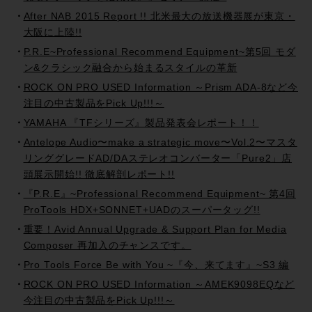
After NAB 2015 Report !! 北米最大の放送機器展が東京・
大阪に上陸!!
P.R.E~Professional Recommend Equipment~第5回 モダ
ン&クラシック融合から始まるスタイルの革新
ROCK ON PRO USED Information ～Prism ADA-8など今
注目の中古製品をPick Up!!!～
YAMAHA 『TFシリーズ』製品発表会レポート！！
Antelope Audio〜make a strategic move〜Vol.2〜マスタ
リンググレードAD/DAステレオコンバーター「Pure2」店
頭展示開始!! 徹底解剖レポート!!
『P.R.E』~Professional Recommend Equipment~ 第4回
ProTools HDX+SONNET+UADのスーパータッグ!!
重要！Avid Annual Upgrade & Support Plan for Media
Composer 再加入のチャンスです。
Pro Tools Force Be with You ~『今、来てます』~S3 編
ROCK ON PRO USED Information ～AMEK9098EQなど
今注目の中古製品をPick Up!!!～