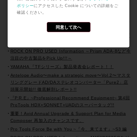
Avid Creative Space Presents「Step Up! このProTools
ポリシー
にアクセスした Cookie についての詳細をご
現場テクニックを活用だ。」セミナー開催!!
確認ください。
After NAB 2015 Report !! 北米最大の放送機器展が東京・
同意して次へ
大阪に上陸!!
P.R.E~Professional Recommend Equipment~第5回 モダ
ン&クラシック融合から始まるスタイルの革新
ROCK ON PRO USED Information ～Prism ADA-8など今
注目の中古製品をPick Up!!!～
YAMAHA 『TFシリーズ』製品発表会レポート！！
Antelope Audio〜make a strategic move〜Vol.2〜マスタ
リンググレードAD/DAステレオコンバーター「Pure2」店
頭展示開始!! 徹底解剖レポート!!
『P.R.E』~Professional Recommend Equipment~ 第4回
ProTools HDX+SONNET+UADのスーパータッグ!!
重要！Avid Annual Upgrade & Support Plan for Media
Composer 再加入のチャンスです。
Pro Tools Force Be with You ~『今、来てます』~S3 編