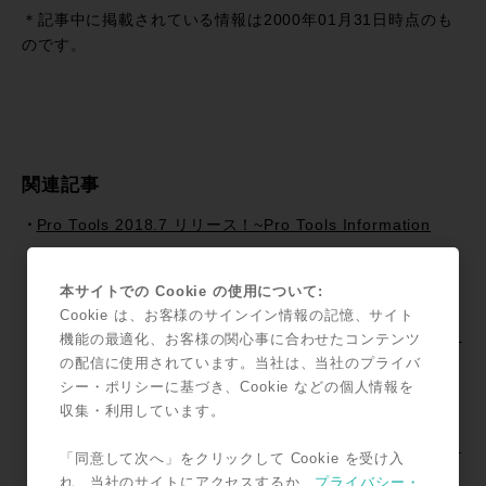
有
＊記事中に掲載されている情報は2000年01月31日時点のも
のです。
関連記事
Pro Tools 2018.7 リリース！~Pro Tools Information
Pro Tools Information / 「MTRX + S6でモニターコント
ロール（日本語字幕版）」がYouTubeに追加！
本サイトでの Cookie の使用について:
Pro Tools HD Premium I/O Promotion~Focusrite~ !!
Cookie は、お客様のサインイン情報の記憶、サイト
HDX Systemと対応I/Oを購入でスペシャルバンドル＆プレ
機能の最適化、お客様の関心事に合わせたコンテンツ
ゼント!!
の配信に使用されています。当社は、当社のプライバ
シー・ポリシーに基づき、Cookie などの個人情報を
JPPA / iZotope RXハンズオン・セミナー2017年も開催で
収集・利用しています。
す!!
AVID Creative Space Present —こんなスタジオ作ってみ
「同意して次へ」をクリックして Cookie を受け入
ませんか？『Track Maker Studio Desk』
れ、当社のサイトにアクセスするか、
プライバシー・