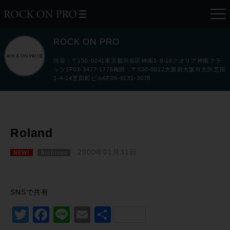
ROCK ON PRO
渋谷：〒150-0041東京都渋谷区神南1-8-18クオリア神南フラ
ッツ1F03-3477-1776梅田：〒530-0012大阪府大阪市北区芝田
1-4-14芝田町ビル6F06-6131-3078
Roland
2000年01月31日
NEW!
Archives
SNSで共有
Twitter
Facebook
Line
Email
共