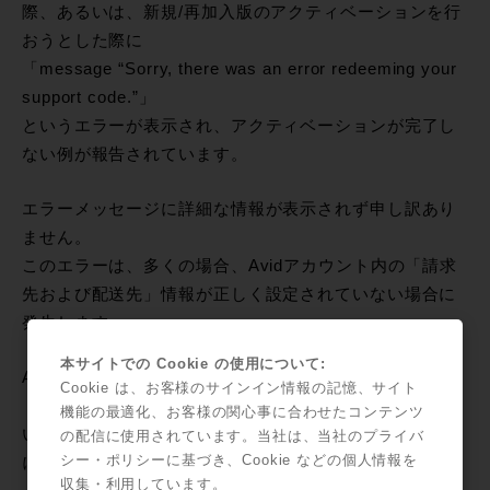
際、あるいは、新規/再加入版のアクティベーションを行
おうとした際に
「message “Sorry, there was an error redeeming your
support code.”」
というエラーが表示され、アクティベーションが完了し
ない例が報告されています。
エラーメッセージに詳細な情報が表示されず申し訳あり
ません。
このエラーは、多くの場合、Avidアカウント内の「請求
先および配送先」情報が正しく設定されていない場合に
発生します。
本サイトでの Cookie の使用について:
Avidアカウント内の
Cookie は、お客様のサインイン情報の記憶、サイト
「My Profile and Billing ＞ Avidストアの配送と支払
機能の最適化、お客様の関心事に合わせたコンテンツ
い」
の配信に使用されています。当社は、当社のプライバ
シー・ポリシーに基づき、Cookie などの個人情報を
にて、正しい住所・お名前などを
「すべてアルファベッ
収集・利用しています。