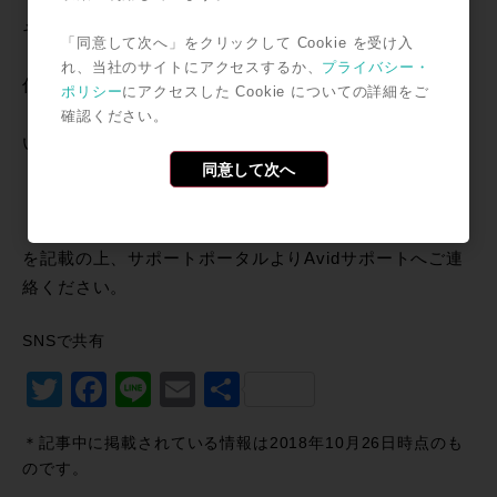
ト」で記入
し、情報を更新してください。
その後で、再度アクティベーションをお試しください。
「同意して次へ」をクリックして Cookie を受け入
れ、当社のサイトにアクセスするか、
プライバシー・
住所変更の際に
ポリシー
にアクセスした Cookie についての詳細をご
「有効なサブスクリプションがあるために変更できな
確認ください。
い」と言ったエラーが出た場合には、
同意して次へ
・ お客様のAvidアカウントメールアドレス
・ アクティベーションコード
・（更新の場合）対象のSystem ID
を記載の上、サポートポータルよりAvidサポートへご連
絡ください。
SNSで共有
Twitter
Facebook
Line
Email
共
有
＊記事中に掲載されている情報は2018年10月26日時点のも
のです。