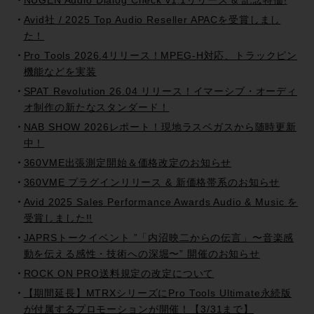
NUGEN Audio Dialog Check v1.1リリース & 記念特価!
Avid社 / 2025 Top Audio Reseller APACを受賞しまし
た！
Pro Tools 2026.4リリース！MPEG-H対応、トラックピン
機能などを実装
SPAT Revolution 26.04 リリース！イマーシブ・オーディ
オ制作の新たなスタンダード！
NAB SHOW 2026レポート！現地ラスベガスから随時更新
中！
360VME出張測定開始＆価格改定のお知らせ
360VME プラグインリリース & 新価格帯系のお知らせ
Avid 2025 Sales Performance Awards Audio & Music を
受賞しました!!
JAPRSトークイベント ”「内沼映二からの伝言」〜音楽感
動を伝える感性・技術への深堀〜” 開催のお知らせ
ROCK ON PRO送料規定の改定について
【期間延長】MTRXシリーズにPro Tools Ultimate永続版
が付属するプロモーションが開催！【3/31まで】