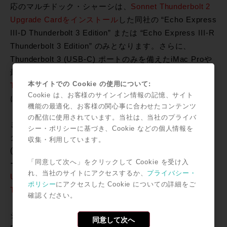
応のマルチドック・シャーシは、
Sonnet Thunderbolt 2
Upgrade Cardをインストール
した同社の “Echo Express
III-D Thunderbolt 3 Edition” または “Echo Express III-R
Thunderbolt 3 Edition” のみとなります。さらに、
Thunderbolt 3 (USB-C) ポートのみを備えたiMac Proや
最新のMac mini / MacBook Proをご使用の場合は
Apple
本サイトでの Cookie の使用について:
Thunderbolt 3 (USB-C) to Thunderbolt 2 Adapter
も同時
Cookie は、お客様のサインイン情報の記憶、サイト
に必要となります。
機能の最適化、お客様の関心事に合わせたコンテンツ
の配信に使用されています。当社は、当社のプライバ
また、Thunderbolt 3 (USB-C) のみのホストコンピュー
シー・ポリシーに基づき、Cookie などの個人情報を
ターに従来のSonnet Echo Express III-D / III-R
収集・利用しています。
(Thunderbolt 2 接続) を接続してHDXカード用拡張シャ
「同意して次へ」をクリックして Cookie を受け入
ーシとして使用する場合は
Sonnet Thunderbolt 2
れ、当社のサイトにアクセスするか、
プライバシー・
Upgrade Card
または
Apple Thunderbolt 3 (USB-C) to
ポリシー
にアクセスした Cookie についての詳細をご
Thunderbolt 2 Adapter
のどちらかが必要になります。
確認ください。
システム構成にご不安のある方は、お気軽にROCK ON
同意して次へ