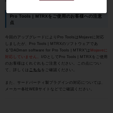
PROまでご相談ください。
Pro Tools | MTRXをご使用のお客様への注意
点
今回のアップグレードによりPro ToolsはMojaveに対応
しましたが、Pro Tools | MTRXのソフトウェアであ
る”DADman software for Pro Tools | MTRX”は
Mojaveに
対応していません。
I/OとしてPro Tools | MTRXをご使用
のお客様はくれぐれもご注意ください。この点につい
て、詳しくは
こちら
をご確認ください。
また、サードパーティ製プラグインの対応については、
メーカー各社WEBサイトなどでご確認ください。