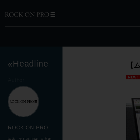
Headline
«
【ム
NEW!
Author
ROCK ON PRO
渋谷：〒150-0041 東京都