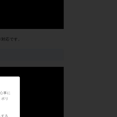
語非対応です。
関心事に
・ポリ
スする