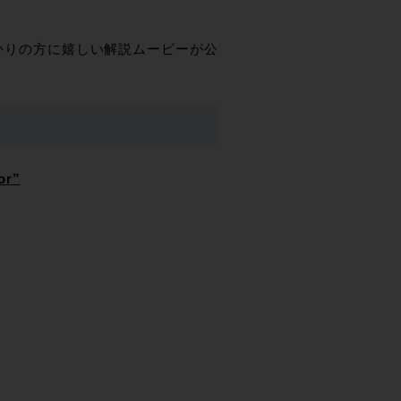
ばかりの方に嬉しい解説ムービーが公
or”