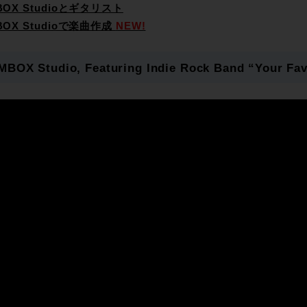
MBOX Studioとギタリスト
MBOX Studioで楽曲作成
NEW!
 MBOX Studio, Featuring Indie Rock Band “Your Fav