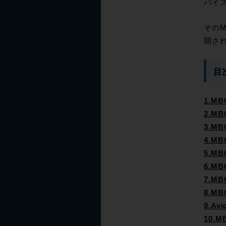
バイス
そのM
開さ
目
1.MBO
2.MB
3.M
4.M
5.MB
6.M
7.M
8.M
9.Av
10.M