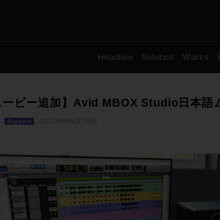
Headline
Solution
Works
ービー追加】Avid MBOX Studio日本
2023年06月19日
Support