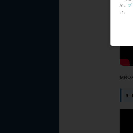
か、
プ
い。
MBO
3.