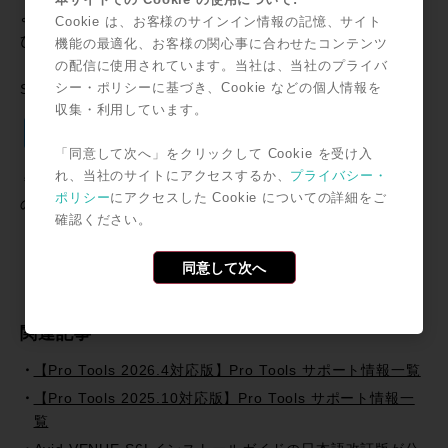
より直感的に使用可能になったサポートセンターを、ぜ
Cookie は、お客様のサインイン情報の記憶、サイト
ひご活用ください。
機能の最適化、お客様の関心事に合わせたコンテンツ
の配信に使用されています。当社は、当社のプライバ
シー・ポリシーに基づき、Cookie などの個人情報を
SNSで共有
収集・利用しています。
Twitter
Facebook
Line
Email
共
「同意して次へ」をクリックして Cookie を受け入
有
れ、当社のサイトにアクセスするか、
プライバシー・
＊記事中に掲載されている情報は2023年02月27日時点のも
ポリシー
にアクセスした Cookie についての詳細をご
のです。
確認ください。
同意して次へ
関連記事
【Pro Tools 2026.4対応版】Pro Tools サポート情報一覧
【Pro Tools 2025.10対応版】Pro Tools サポート情報一
覧