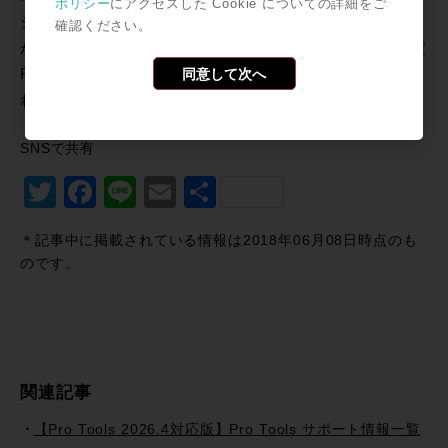
ポリシー
にアクセスした Cookie についての詳細をご
シップ・コントローラー S6の実機をお試しいただくこと
確認ください。
が出来ます。現在、業務でICONをご使用の方はぜひ一度
同意して次へ
ROCK ON PROまでお問い合わせください！ニーズに合
わせた最適な提案をさせていただきます!!
SNSで共有
Twitter
Facebook
Line
Email
共
有
＊記事中に掲載されている情報は2018年06月08日時点のも
のです。
関連記事
【Pro Tools 2026.4対応版】Pro Tools サポート情報一覧