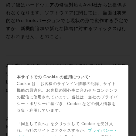
終了後はハードウエアの修理対応もAvid社からは提供さ
れなくなります。ソフトウエアに関しては、当面は将来
的なPro Toolsバージョンでも現状の形で動作する予定で
すが、新機能追加や新たな障害に対するフィックスは行
なわれません、とのこと。
Avid製品のサポート完了日に関する詳細は以下よりご覧
いただけます。
本サイトでの Cookie の使用について:
http://avid.force.com/pkb/articles/ja/FAQ/End-of-
Cookie は、お客様のサインイン情報の記憶、サイト
support-dates
機能の最適化、お客様の関心事に合わせたコンテンツ
の配信に使用されています。当社は、当社のプライバ
シー・ポリシーに基づき、Cookie などの個人情報を
収集・利用しています。
Avidでは、ICONをご使用のユーザー様に向けてはS6
「同意して次へ」をクリックして Cookie を受け入
M40へのアップグレードを推奨しています。ROCK ON
れ、当社のサイトにアクセスするか、
プライバシー・
PROショウルームであれば、このAvidの新たなフラッグ