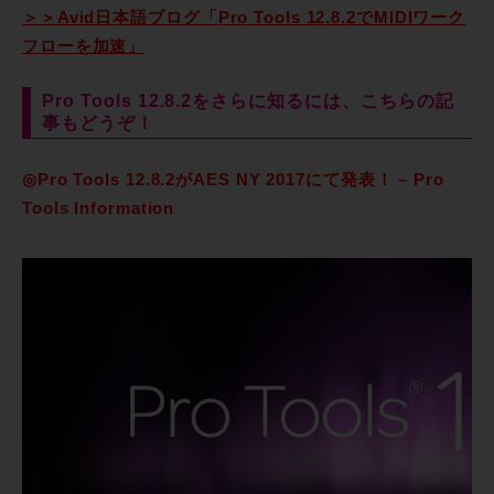
＞＞Avid日本語ブログ「Pro Tools 12.8.2でMIDIワーク
フローを加速」
Pro Tools 12.8.2をさらに知るには、こちらの記
事もどうぞ！
◎Pro Tools 12.8.2がAES NY 2017にて発表！ – Pro
Tools Information