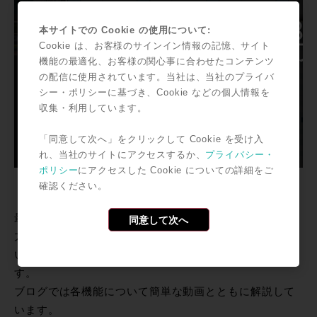
本サイトでの Cookie の使用について:
Cookie は、お客様のサインイン情報の記憶、サイト
機能の最適化、お客様の関心事に合わせたコンテンツ
の配信に使用されています。当社は、当社のプライバ
シー・ポリシーに基づき、Cookie などの個人情報を
収集・利用しています。
「同意して次へ」をクリックして Cookie を受け入
れ、当社のサイトにアクセスするか、
プライバシー・
ポリシー
にアクセスした Cookie についての詳細をご
確認ください。
最近のアップデートでは楽曲制作に関わる機能強化にも
同意して次へ
力を入れているPro Tools。12.8.2ではMIDI機能の強化と
いう形で音楽制作へのさらなるコミットが図られていま
す。
ブログでは各機能について簡単な動画とともに解説して
います。