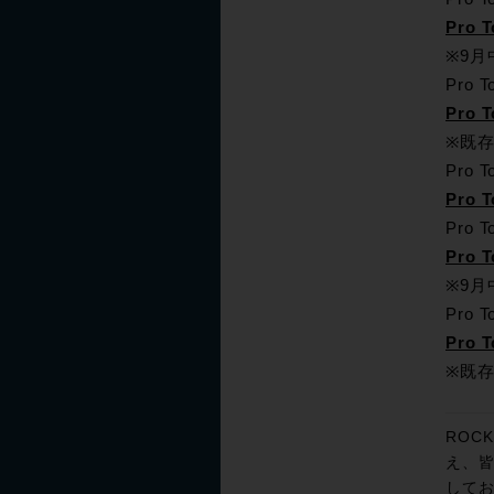
Pro
※9
Pro
Pro
※既
Pro
Pro
Pro
Pro
※9
Pro
Pro
※既
ROC
え、
してお