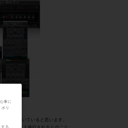
関心事に
・ポリ
もご購入いただいていると思います。
スする
特典がライセンス発行されるとのこと