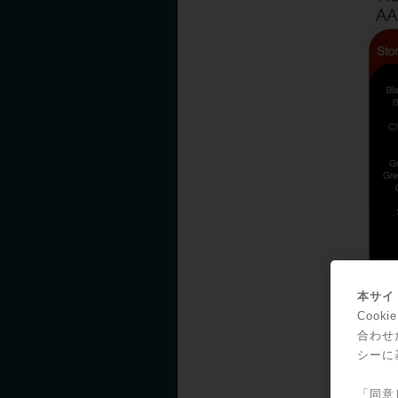
本サイト
Coo
合わせ
シーに
すでに
「同意
その皆