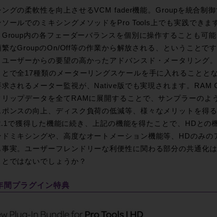
ングの柔軟性を向上させるVCM fader機能。Groupを統合
ソールでのミキシングメソッドをPro Tools上でも実践できます
とGroup内の各フェーダーバランスを個別に操作することも可
繁なGroupのOn/Off等の作業から解放される、ということで
、ユーザーからの要望の高かったアドバンスド・メータリング。
ことで全17種類のメーターリングスケールを手に入れることと
求されるメーター監視が、Native版でも実現されます。RAM 
クリップデータを全てRAMに展開することで、サンプラーのよ
スポンスの向上、ディスク負荷の低減等、様々なメリットを得
.12.1で獲得した機能に続き、上記の機能を得たことで、HDと
ンドミキシングや、高度なオートメーション機能等、HDのみの
も事実。ユーザーフレンドリーな利便性に関わる部分の共通化
ことではないでしょうか？
年間プラグイン特典