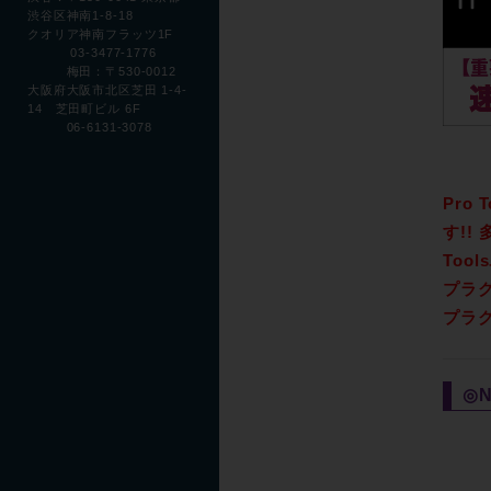
渋谷区神南1-8-18
クオリア神南フラッツ1F
03-3477-1776
梅田：〒530-0012
大阪府大阪市北区芝田 1-4-
14 芝田町ビル 6F
06-6131-3078
Pro
す!!
Too
プラ
プラ
◎N