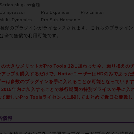
 Series plug-ins全種
 Compressor
Pro Expander
Pro Limiter
Multi-Dynamics
Pro Sub-Harmonic
5種類のプラグインがライセンスされます。これらのプラグイ
ば全て無償で利用可能です。
の大きなメリットがPro Tools 12に加わった今、乗り換
アップを購入するだけで、NativeユーザーはHDのみであっ
ザーは多数のプラグインを手に入れることが可能となっていま
、2015年内に加入することで移行期間の特別プライスで手に入
て新しいPro Toolsライセンスに関してまとめて近日公開致
格情報
 Tools 永続ライセンス版（年間アップグレード/プラグイン特