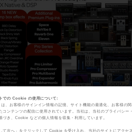
での Cookie の使用について:
kie は、お客様のサインイン情報の記憶、サイト機能の最適化、お客様の
たコンテンツの配信に使用されています。当社は、当社のプライバシー
基づき、Cookie などの個人情報を収集・利用しています。
Pro Tools 12の権利をお持ちの方は同時にサポートプラン
して次へ」をクリックして Cookie を受け入れ、当社のサイトにアクセ
様には9/10（木）以降にAvidより下記のプラグインの利用