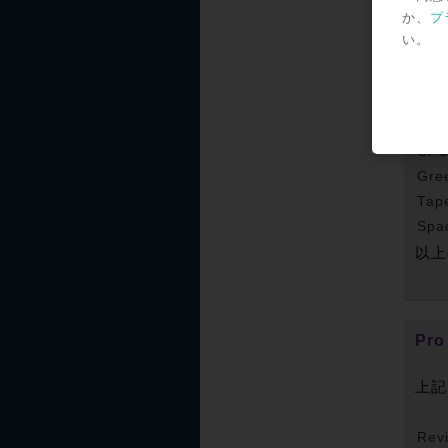
か、
プ
です!!
い。
Nat
BBD
CI C
Gre
Tap
Spa
以上
Pr
上記
Rev