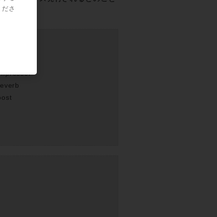
くださ
ring
mpressor
Reverb
oost