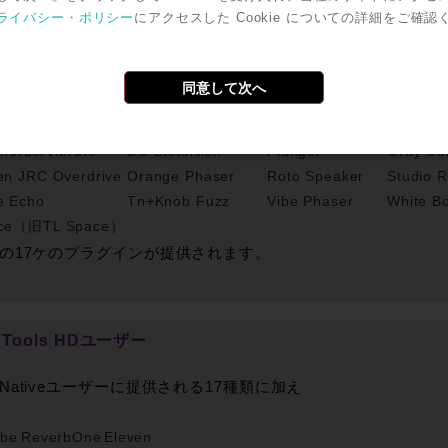
ライバシー・ポリシー
にアクセスした Cookie についての詳細をご確認
ive Pro Tools ユーザー
同意して次へ
 Delay
Black Op Distortion
Black Shiny Wah
Black Sp
horus/Vibrato
DC Distortion
Flanger
Gray Co
en JRC Overdrive
Orange Phaser
Roto Speaker
Studio 
e Echo
Tn+Knob Fuzz
Vibe Phaser
White B
ce（旧TL Space）
の17ケのプラグインが提供されます。
o Tools HDユーザー
Nativeユーザーに提供される17種類に加え
ibe
ReverbOne
Eleven