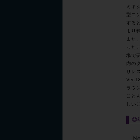
ミキシ
型コン
する
より頻
また
った
場で要
内の
りレ
Ver
ラウ
こと
しい
◎