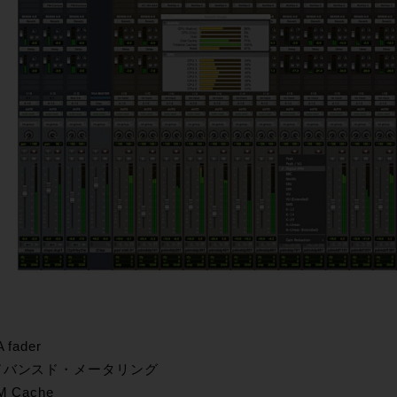
 fader
ドバンスド・メータリング
 Cache