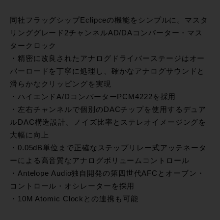
同社フラッグシップEclipceの機能をシンプルに。マスタ
リンググレード2チャンネルAD/DAコンバーター・マス
タークロック
・精密に改良されたアナログドライバーステージはオー
バーロードを丁寧に処理し、確かなアナログサウンドと
滑らかなクリッピングを実現
・ハイエンドA/DコンバーターPCM4222を採用
・左右チャンネルで個別のDACチップを使用するデュア
ルDAC構造設計。ノイズ比率とステレオイメージングを
大幅に向上
・0.05dB単位まで正確なステップリレー式アッテネータ
ーによる高音質なアナログボリュームコントロール
・Antelope Audio独自開発の第四世代AFCとオーブン・
コントロール・オシレーターを採用
・10M Atomic Clockとの連携も可能