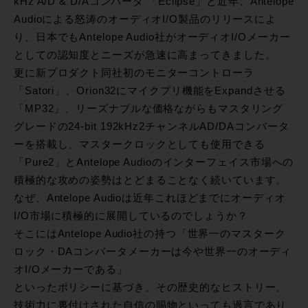
kHz A/D & D/Aコンバータ 「Eclipse」と近年、Antelope
Audioによる怒涛のオーディオI/O製品のリリースによ
り、日本でもAntelope Audio社がオーディオI/Oメーカー
としての認知度とニーズが急速に高まってきました。
更に新プロダクト同社初のモニターコントローラ
「Satori」、Orion32にマイクプリ機能をExpandさせる
「MP32」、リーズナブルな価格ながらもマスタリング
グレードの24-bit 192kHz2チャンネルAD/DAコンバータ
ーを搭載し、マスタークロックとしても使用できる
「Pure2」とAntelope Audioのインターフェイス市場への
積極的な攻めの姿勢はとどまることなく続いています。
なぜ、Antelope Audioは近年これほどまでにオーディオ
I/O市場に積極的に展開しているのでしょうか？
そこにはAntelope Audio社の持つ「世界一のマスターク
ロック・DAコンバータメーカーは今や世界一のオーディ
オI/Oメーカーである」
といったポリシーに基づき、その歴史的なヒストリー、
技術力に裏付けされた自信の賜物といっても過言であり