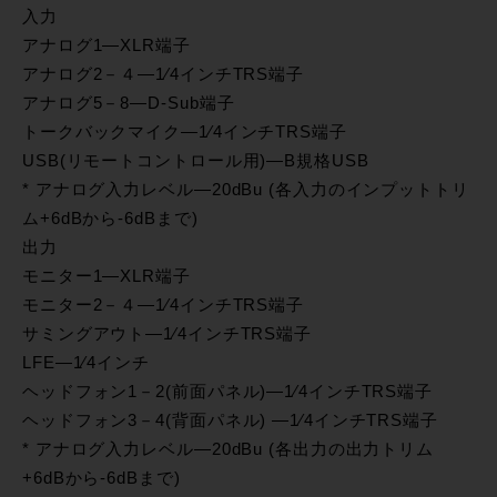
入力
アナログ1―XLR端子
アナログ2－４―1⁄4インチTRS端子
アナログ5－8―D-Sub端子
トークバックマイク―1⁄4インチTRS端子
USB(リモートコントロール用)―B規格USB
* アナログ入力レベル―20dBu (各入力のインプットトリ
ム+6dBから-6dBまで)
出力
モニター1―XLR端子
モニター2－４―1⁄4インチTRS端子
サミングアウト―1⁄4インチTRS端子
LFE―1⁄4インチ
ヘッドフォン1－2(前面パネル)―1⁄4インチTRS端子
ヘッドフォン3－4(背面パネル) ―1⁄4インチTRS端子
* アナログ入力レベル―20dBu (各出力の出力トリム
+6dBから-6dBまで)