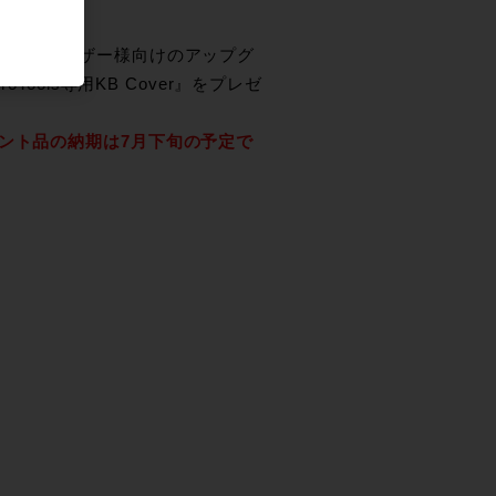
る新規&既存ユーザー様向けのアップグ
ools専用KB Cover』をプレゼ
応 ※プレゼント品の納期は7月下旬の予定で