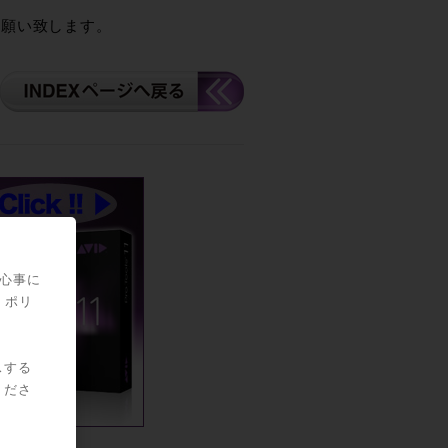
お願い致します。
関心事に
・ポリ
スする
くださ