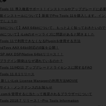
記事
o Tools 11 導入徹底サポート！インストールやアップグレードに
規インストールについて】新規でPro Tools 11を購入します。
でしょうか
4bitについて】AAX 64bitについて、もっとよく知っておきたいの
Lokについて】iLokのオーソライズに問題があると聞きました
o Tools 11で利用できなくなるPluginを使用する方法
ndToys AAX 64bit対応のβ版を公開！
SP AAX DSP/Native 64bitリリース！！
Xプラグイン開発はなぜ遅れているのか？
o Tools 11/HD11 アップグレードとライセンスに関するFAQ
 Tools 11.0.1リリース
k 新しいiLok License Managerの利用方法MOVIE
okサイト・メンテナンスのお知らせ
ok.comを管理するに当たって推奨されるブラウザーについて
 Tools 2018.7 リリース！~Pro Tools Information