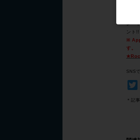
Roc
レード
ント!!
※ A
す。
★Ro
SNS
＊記事