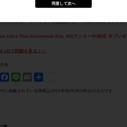
同意して次へ
k oNではPro Tools 11への無償アップデート権利が付属す
/クロスグレードパッケージ版購入で、『Rock oNオリジナルProT
pple Ultra Thin Aluminium Key JIS(テンキー付)対
ck oNで詳細を見る！＞
で共有
Twitter
Facebook
Line
Email
共
有
中に掲載されている情報は2013年06月28日時点のものです。