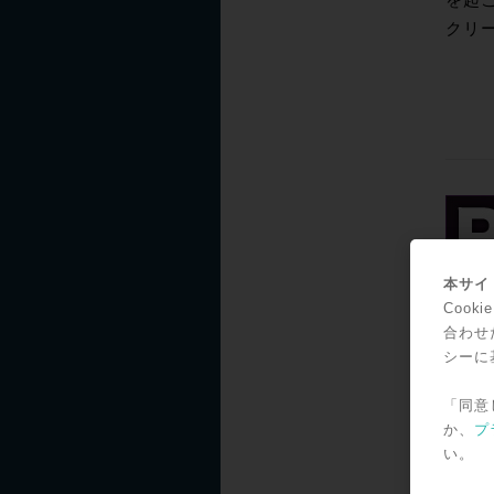
を起
クリ
本サイト
Coo
合わせ
シーに
「同意
か、
プ
い。