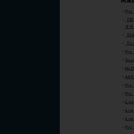
関連
Pr
【新
丈夫
【6
【i
Pr
Sou
McD
AA
Pr
Pro
iLo
iL
iL
Pro