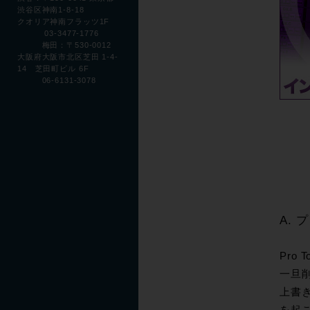
渋谷区神南1-8-18
クオリア神南フラッツ1F
03-3477-1776
梅田：〒530-0012
大阪府大阪市北区芝田 1-4-
14 芝田町ビル 6F
06-6131-3078
Q. 
A.
Pro
一旦
上書き