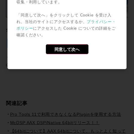
収集・利用しています。
「同意して次へ」をクリックして Cookie を受け入
れ、当社のサイトにアクセスするか、
プライバシー・
ポリシー
にアクセスした Cookie についての詳細をご
SNSで共有
確認ください。
Twitter
Facebook
Line
Email
共
同意して次へ
有
＊記事中に掲載されている情報は2013年07月08日時点のも
のです。
関連記事
Pro Tools 11で利用できなくなるPluginを使用する方法
McDSP AAX DSP/Native 64bitリリース！！
【64bitについて】AAX 64bitについて、もっとよく知って