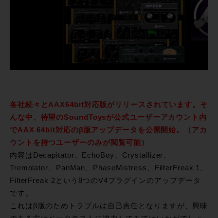
各社続々とAAX64bit対応版がリリースされています。そ
んな中、待望のSoundToysが公式ユーザーアカウント内
でAAX 64bit対応のβ版アップデータを公開開始。（アカ
ウントを持つユーザーのみが閲覧可能）
内容はDecapitator、EchoBoy、Crystallizer、
Tremolator、PanMan、PhaseMistress、FilterFreak 1、
FilterFreak 2という8つのV4プラグインのアップデータ
です。
これはβ版のためトラブルは自己責任となりますが、興味