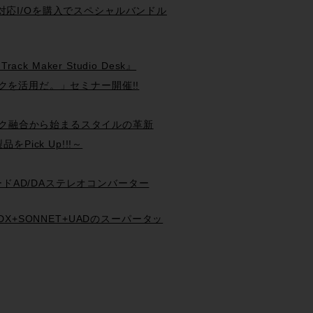
 Systemと対応I/Oを購入でスペシャルバンドル
ck Maker Studio Desk』
現場テクニックを活用だ。」セミナー開催!!
ン&クラシック融合から始まるスタイルの革新
品をPick Up!!!～
ンググレードAD/DAステレオコンバーター
ols HDX+SONNET+UADのスーパータッ