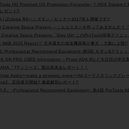
 Tools HD Premium I/O Promotion~Focusrite~ !! HDX
レゼント!!
PA / iZotope RXハンズオン・セミナー2017年も開催です!!
D Creative Space Present —こんなスタジオ作ってみませんか？『Tra
d Creative Space Presents「Step Up! このProTools
ter NAB 2015 Report !! 北米最大の放送機器展が東京・大阪に上陸!!
R.E~Professional Recommend Equipment~第5回 モダ
K ON PRO USED Information ～Prism ADA-8など今注目の中古製
MAHA 『TFシリーズ』製品発表会レポート！！
telope Audio〜make a strategic move〜Vol.2〜マスタリ
ure2」店頭展示開始!! 徹底解剖レポート!!
R.E』~Professional Recommend Equipment~ 第4回 ProTo