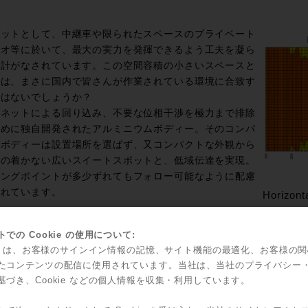
ゲットとして、中継車や限られたスペースのプライベート
ジオ等に於いて、最大の実力を発揮できるよう工夫を凝ら
設計がなされています。この空間容積の小さいスペースと
のは、まさに国内で皆さんが作業されている環境に合致す
ではないでしょうか？
ビネットによる回り込み、不要な位相干渉を極力まで排除
ために独自開発されたアルミニウムボディー。そのコンパ
なボディーは設置場所を選ばず、又コンパクトな外観から
像の着かない広いスイートスポットと、低域伝達を実現。
ニングポイントが多少ずれてもフォロー可能なように配慮
されています。
Horizonta
、電気的に
での Cookie の使用について:
ポジション
kie は、お客様のサインイン情報の記憶、サイト機能の最適化、お客様の
コライザー
たコンテンツの配信に使用されています。当社は、当社のプライバシー
載。決めの
基づき、Cookie などの個人情報を収集・利用しています。
い微調整に
、設置場