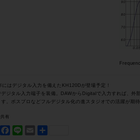
Frequen
3年にはデジタル入力を備えたKH120Dが登場予定！
デジタル入力端子を装備。DAWからDigitalで入力すれば、
ます。ポスプロなどフルデジタル化の進スタジオでの活躍が期
で共有
Twitter
Facebook
Line
Email
共