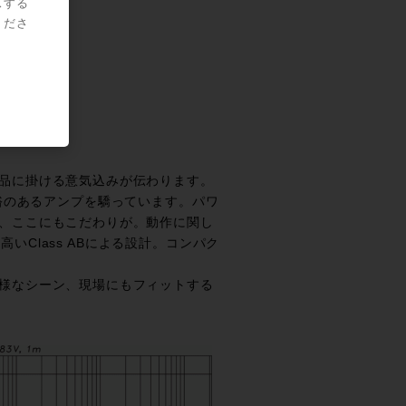
スする
くださ
品に掛ける意気込みが伝わります。
ぎる余裕のあるアンプを驕っています。パワ
、ここにもこだわりが。動作に関し
高いClass ABによる設計。コンパク
。
様なシーン、現場にもフィットする