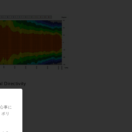
l Directivity
関心事に
・ポリ