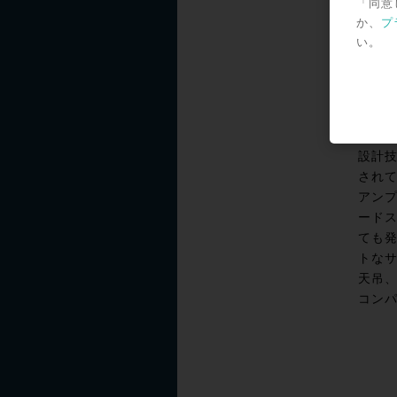
「同意
所、
か、
プ
せた
い。
イク
す。
イザ
もノ
いア
設計
され
アンプ
ード
ても発
トなサ
天吊
コン