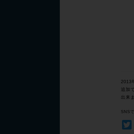
201
追加で
出来
SNS