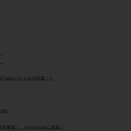
〜
3〜
-737spがバンドル大特価！！
00~
（日本語字幕版）」がYouTubeに追加！