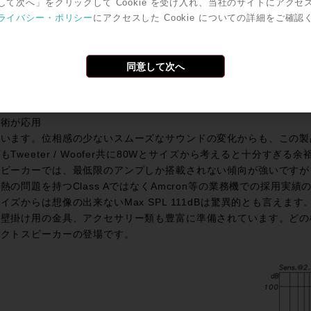
して次へ」をクリックして Cookie を受け入れ、当社のサイトにアクセ
空間に合わ
ライバシー・ポリシー
にアクセスした Cookie についての詳細をご確認
サウンドメ
が可能で
このイコラ
同意して次へ
ーの設計に
イマンの高
4-Band EQ Curve
ナログ回路
技術が応用
ています。位相感の少ないスムーズなサウンドの変化からも、この製
もTweeter / Woofer共に80Wとサイズから考えると十分す
スピーカーでは、最低限のアンプしか搭載されない傾向が強いですが
熱の問題を持つClass AではなくAmcron等の業務機での採用実績の
イズからは想像の出来ないMax SPL 111dBは驚異的とも言えます
、壁掛け用の金具、アクセサリー類も豊富に準備されています。どの
パクトスピーカーの登場です。