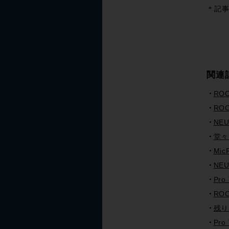
＊記事
関連
ROC
ROC
NE
堂々
Mic
NE
Pro
RO
残り
Pr