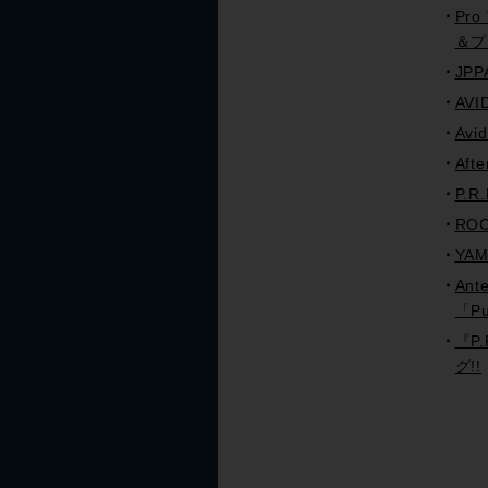
Pro
＆プ
JP
AVI
Avi
Af
P.
ROC
YA
An
「P
『P.
グ!!