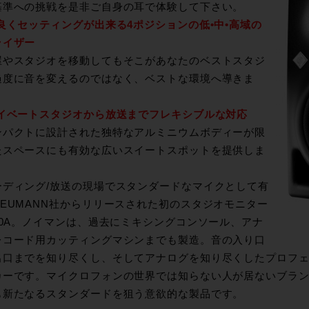
基準への挑戦を是非ご自身の耳で体験して下さい。
良くセッティングが出来る4ポジションの低•中•高域の
ライザー
やスタジオを移動してもそこがあなたのベストスタジ
過度に音を変えるのではなく、ベストな環境へ導きま
ライベートスタジオから放送までフレキシブルな対応
パクトに設計された独特なアルミニウムボディーが限
たスペースにも有効な広いスイートスポットを提供しま
ーディング/放送の現場でスタンダードなマイクとして有
NEUMANN社からリリースされた初のスタジオモニター
120A。ノイマンは、過去にミキシングコンソール、アナ
レコード用カッティングマシンまでも製造。音の入り口
出口までを知り尽くし、そしてアナログを知り尽くしたプロフ
カーです。マイクロフォンの世界では知らない人が居ないブラ
も新たなるスタンダードを狙う意欲的な製品です。