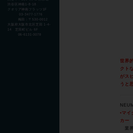
渋谷区神南1-8-18
クオリア神南フラッツ1F
03-3477-1776
梅田：〒530-0012
大阪府大阪市北区芝田 1-4-
14 芝田町ビル 6F
06-6131-3078
世界
クト
がス
うと
NEUM
•マ
カー
業界