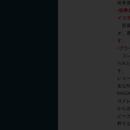
世界
•効率
イコ
部屋
オ。
す。
•プ
コン
られ
す。
レコ
名な
KH
ログ
から
ピー
野で