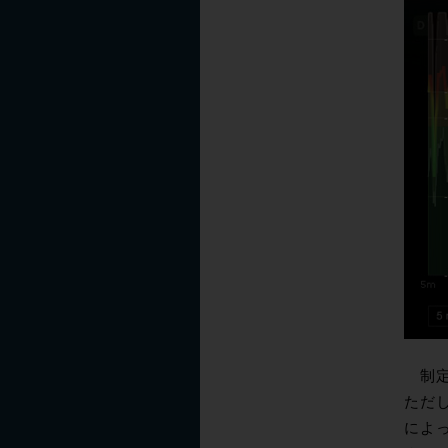
制定さ
ただ
によっ