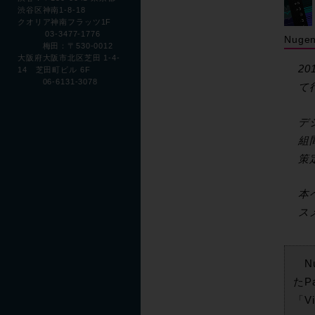
渋谷区神南1-8-18
クオリア神南フラッツ1F
03-3477-1776
Nug
梅田：〒530-0012
大阪府大阪市北区芝田 1-4-
2
14 芝田町ビル 6F
06-6131-3078
て
デ
組
策
本
ス
Nu
たP
「V