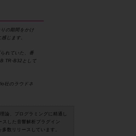
なりの期間をかけ
に感じます。
げられていた、番
TR-B32として
io社のラウドネ
、音響理論、プログラミングに精通し
リリースした音響解析プラグイン
インを多数リリースしています。