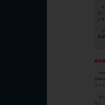
今回
立
い
ヨ
要望
動作
Vis
DA
ウン
また、
なく