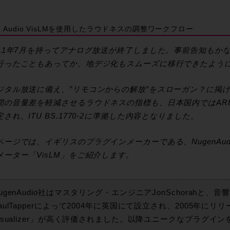
en Audio VisLMを使用したラウドネスの調整ワークフロー
011年7月を持ってアナログ放送が終了しました。事前告知もか
行ったこともあってか、地デジ化もスムーズに移行できたよう
ジタル放送に備え、”リモコンからの解放”をスローガン？に掲
間の音量差を軽減させるラウドネスの指標も、日本国内ではARIB 
定され、ITU BS.1770-2に準拠した内容となりました。
ページでは、イギリスのプラグインメーカーである、NugenAud
メーター「VisLM」をご紹介します。
genAudio社はマスタリング・エンジニアJonSchorahと
aulTapperによって2004年に英国にて設立され、2005年に
isualizer」が高く評価されました。以降ユニークなプラグ