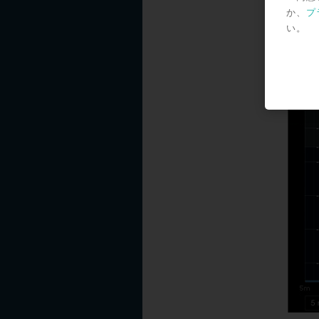
か、
プ
い。