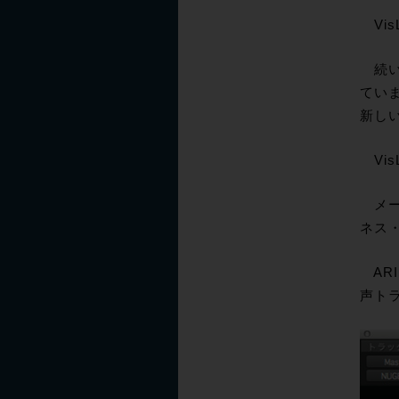
Vi
続い
てい
新し
Vi
メー
ネス
ARI
声ト