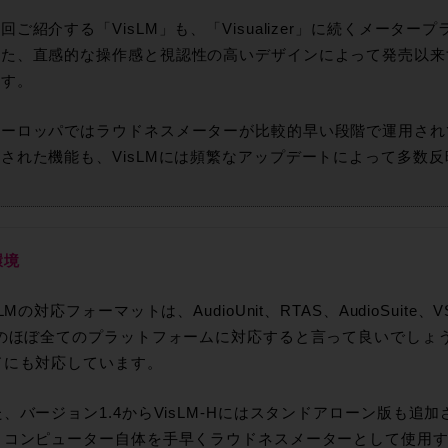
ご紹介する「VisLM」も、「Visualizer」に続くメータ
った、直感的な操作感と視認性の高いデザインによって発売以来
ます。
ーロッパではラウドネスメーターが比較的早い段階で運用され
された機能も、VisLMには頻繁なアップデートによって多数
環境
LMの対応フォーマットは、AudioUnit、RTAS、AudioSuite、
Wのほぼ全てのプラットフォームに対応すると言って良いでしょう
ドにも対応しています。
バージョン1.4からVisLM-Hにはスタンドアローン版も追
、コンピューター自体を手早くラウドネスメーターとして使用