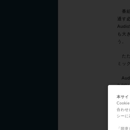
番組
通す
Aud
も大
う。
ただし
ミッ
Aud
2.8
本サイト
残念
Coo
DA
合わせ
シーに
プラ
「同意