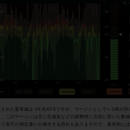
れた基準値は-24.0LKFSですが、マージンとして+-1dB
し、このマージンは主に生放送などの調整時に念頭に置いた数
て若干の測定違いが発生する恐れもありますので、基本的には-2