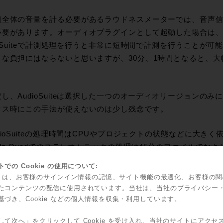
全体の音量を計る必要があるラウドネスメーターでは、音声信
必要があります。オーディオプラグインとして起動した場合は
ioSuiteで計測処理を行うと非常に短時間で計測を行うことが
きな負担にはならないと思いますが、30分、1時間となると、
、AudioSuiteは選択した一つのオーディオリージョンの
クス時にこの手法が使えないのは少し残念です。
ioSuiteの処理時間はCPUやプロジェクトの状態などに大きく依
GHz Quadでのステレオトラックの処理は45分のファイルでお
での Cookie の使用について:
ながら、現状ではファイルベース処理が行えるのはPro Tool
kie は、お客様のサインイン情報の記憶、サイト機能の最適化、お客様の
W側の仕様も含めて対応が期待されます。
たコンテンツの配信に使用されています。当社は、当社のプライバシー
基づき、Cookie などの個人情報を収集・利用しています。
グインでの起動
して次へ」をクリックして Cookie を受け入れ、当社のサイトにアクセ