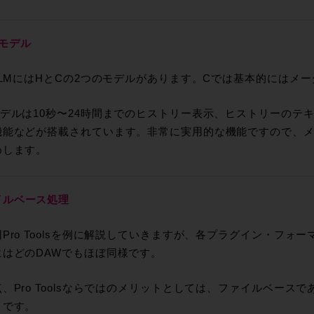
のモデル
sLMにはHとCの2つのモデルがあります。Cでは基本的にはメ
デルは10秒〜24時間までのヒストリー表示、ヒストリーのテ
機能などが搭載されています。非常に実用的な機能ですので、メ
めします。
イルベース処理
Pro Toolsを例に解説していきますが、各プラグイン・フォ
にはどのDAWでもほぼ同様です。
Pro Toolsならではのメリットとしては、ファイルベースである
とです。