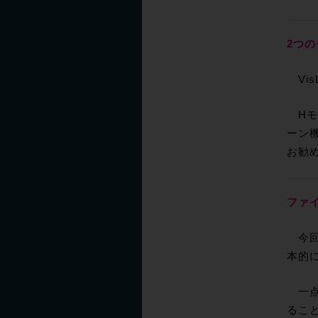
2つ
Vi
Hモ
ーン
お勧
ファ
今回
本的
一点、
るこ