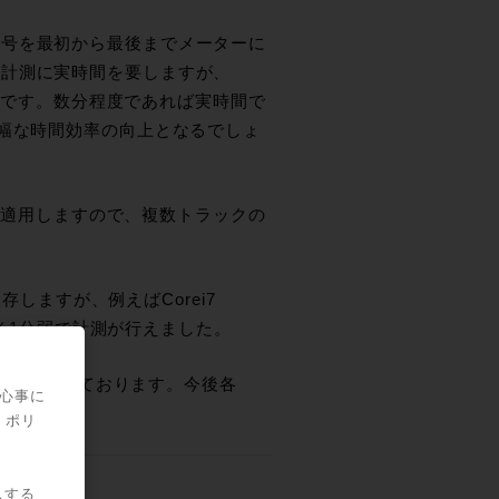
号を最初から最後までメーターに
、計測に実時間を要しますが、
可能です。数分程度であれば実時間で
大幅な時間効率の向上となるでしょ
みに適用しますので、複数トラックの
存しますが、例えばCorei7
よそ1分弱で計測が行えました。
sのみとなっております。今後各
関心事に
・ポリ
スする