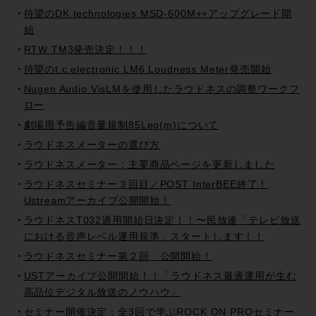
待望のDK technologies MSD-600M++アップグレード開
始
RTW TM3発売決定！！！
待望のt.c.electronic LM6 Loudness Meter発売開始
Nugen Audio VisLMを使用したラウドネスの調整ワークフ
ロー
劇場用予告編音量規制85Leq(m)について
ラウドネスメーターの選び方
ラウドネスメーター：主要商品ページを更新しました
ラウドネスセミナー３回目／POST InterBEE終了！
Ustreamアーカイブ公開開始！
ラウドネスT032適用開始日決定！！〜民放連「テレビ放送
における音声レベル運用規準」スタートします！！
ラウドネスセミナー第２回 公開開始！
USTアーカイブ公開開始！！「ラウドネス最適運用が生む
高品位デジタル放送のノウハウ」
セミナー開催決定：全3回で学ぶROCK ON PROセミナー