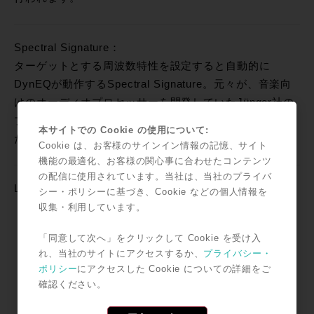
Spectral Signature：
ターゲットとする周波数特性を設定すると自動的に
DynEQが動作するSpectral Signature。元々が、音楽向
けのオーディオプロセッサーを開発していたJünger社の
プロダクト。ヨーロッパのクラシック録音の現場で培っ
本サイトでの Cookie の使用について:
たサウンドに対する高い技術力がここでも光ります。
Cookie は、お客様のサインイン情報の記憶、サイト
機能の最適化、お客様の関心事に合わせたコンテンツ
の配信に使用されています。当社は、当社のプライバ
Lebel Magic徹底解説MOVIE（暫定版・英語のみ）
シー・ポリシーに基づき、Cookie などの個人情報を
収集・利用しています。
「同意して次へ」をクリックして Cookie を受け入
れ、当社のサイトにアクセスするか、
プライバシー・
ポリシー
にアクセスした Cookie についての詳細をご
確認ください。