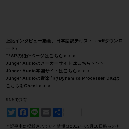
上記インタビュー動画、日本語訳テキスト（pdfダウンロ
ード）
T*APの紹介ページはこちら＞＞＞
Jünger Audioのメーカーサイトはこちら＞＞＞
Jünger Audio本国サイトはこちら＞＞＞
Jünger Audioの音楽向けDynamics Processer D02は
こちらをCheck＞＞＞
SNSで共有
Twitter
Facebook
Line
Email
共
有
＊記事中に掲載されている情報は2012年05月18日時点のも