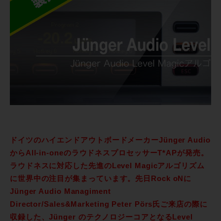
ドイツのハイエンドアウトボードメーカーJünger Audio
からAll-in-oneのラウドネスプロセッサーT*APが発売。
ラウドネスに対応した先進のLevel Magicアルゴリズム
に世界中の注目が集まっています。先日Rock oNに
Jünger Audio Managiment
Director/Sales&Marketing Peter Pörs氏ご来店の際に
収録した、Jünger のテクノロジーコアとなるLevel