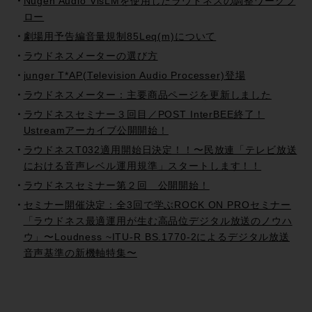
Nugen Audio VisLMを使用したラウドネスの調整ワークフ
ロー
劇場用予告編音量規制85Leq(m)について
ラウドネスメーターの選び方
junger T*AP(Television Audio Processer)登場
ラウドネスメーター：主要商品ページを更新しました
ラウドネスセミナー３回目／POST InterBEE終了！
Ustreamアーカイブ公開開始！
ラウドネスT032適用開始日決定！！〜民放連「テレビ放送
における音声レベル運用規準」スタートします！！
ラウドネスセミナー第２回 公開開始！
セミナー開催決定：全3回で学ぶROCK ON PROセミナー
「ラウドネス最適運用が生む高品位デジタル放送のノウハ
ウ」〜Loudness ~ITU-R BS.1770-2によるデジタル放送
音声基準の新機軸特集〜