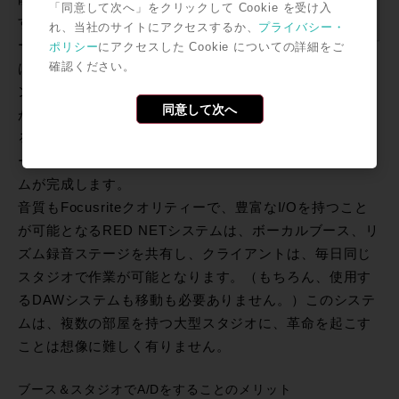
「同意して次へ」をクリックして Cookie を受け入
す。コントロ
れ、当社のサイトにアクセスするか、
プライバシー・
ールルーム側
ポリシー
にアクセスした Cookie についての詳細をご
確認ください。
は、クライア
ントがPro Toolsならば、RED-NET 5を。クライアント
同意して次へ
がその他のDAWであればRED NET PCIe Cardを利用す
ることで、Danteへの接続準備完了。各コントロールル
ームにRED NET 1をモニタリング用に配置して、システ
ムが完成します。
音質もFocusriteクオリティーで、豊富なI/Oを持つこと
が可能となるRED NETシステムは、ボーカルブース、リ
ズム録音ステージを共有し、クライアントは、毎日同じ
スタジオで作業が可能となります。（もちろん、使用す
るDAWシステムも移動も必要ありません。）このシステ
ムは、複数の部屋を持つ大型スタジオに、革命を起こす
ことは想像に難しく有りません。
ブース＆スタジオでA/Dをすることのメリット