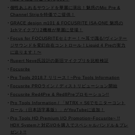
個性あふれるサウンドを華麗に演出！魅惑のMic Pre &
Channel Stripを特価でご提供！
GRACE design m101 & FOCUSRITE ISA-ONE 魅惑の
1chマイクプリ2機種が華麗に登場！
Focus for FOCUSRITEセミナー！〜耳で識る!ヴィンテー
ジサウンドを変幻自在コントロール！Liquid 4 Preの実力
に迫ります！〜
Rupert Neve氏設計の新旧マイクプリを比較検証
Focusrite
Pro Tools 2018.7 リリース！~Pro Tools Information
Focusrite PROライン / ディストリビューション開始
Focusrite Red4Pre & Red8Preプロモーション!!
Pro Tools Information / 「MTRX + S6でモニターコント
ロール（日本語字幕版）」がYouTubeに追加！
Pro Tools HD Premium I/O Promotion~Focusrite~ !!
HDX Systemと対応I/Oを購入でスペシャルバンドル＆プレ
ゼント!!