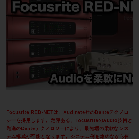
Focusrite RED-NETは、Audinate社のDanteテクノロ
ジーを採用します。定評ある、FocusriteのAudio技術と
先進のDanteテクノロジーにより、最先端の柔軟なシス
テム構成が可能となります。システム例を絡めながら何