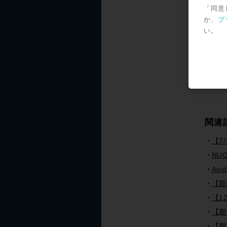
「同意
SNS
か、
プ
い。
＊記事
関連
【7
NUG
Av
【期
【12
【期
【期間