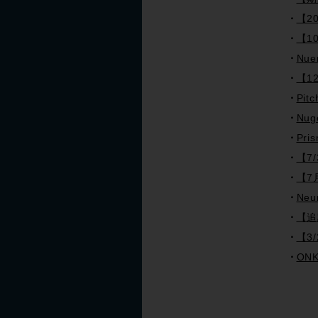
【2
【1
Nu
【1
Pi
Nu
Pr
【7
【7
Ne
【追
【3
ON