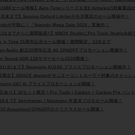
024BFセール情報】Auto-Tuneシリーズを含むAntaresの対象製品が
0月末まで】Sonnox Oxford Limiterが今月限定のセール開催中！
endoが半額に！「Nuendo Mega Sale 2024」実施中！
2/31までさらに期間延長!!】MBOX StudioにPro Tools Stu
tch ‘n Time 25周年記念セール開催！期間限定、12/5まで
gen Audio 創立20周年記念 All 20%OFFプロモーション開催中！
ism Sound ADA-128サマーセール2024開催！
/31(火)まで】Neumann KU100 プライスプロモーション開催中！
月限定】GRACE designがモニターコントローラー対象のキャ
umann U87 Ai プライスプロモーションが開催！
記あり】10セット限定！Pro Tools | Carbon + Carbon Pre
/28まで】Sennheiser / Neumann 年度末プロモセール開催！
KIO Acousticsが20%OFFのクリスマスセール開催！