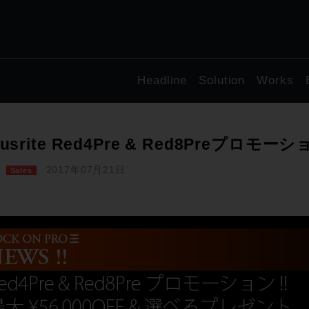
Headline
Solution
Works
cusrite Red4Pre & Red8Preプロモーシ
2017年07月21日
Sales