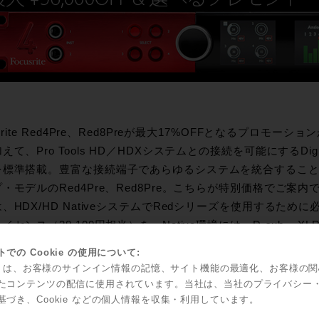
srite Red4Pre、Red8Preが最大17%OFFとなるプロモーションが
えて、Pro Tools HD／HDXシステムとの接続を可能にするDigi
標準搭載。豊富な接続端子であらゆるシステムを統合することが可能
・モデルのRed4Pre、Red8Pre。こちらが特別価格でご案内でき
、HDX/HD NativeシステムでRedシリーズを使用するために必要となるP
イセンス（38,100円相当）を。Native環境には、D-sub – XLR
(F)-1.0（22,603円相当）を。それぞれ目的に合ったプレゼン
での Cookie の使用について:
までの期間限定!! 詳細は下記リンクより特設ページをご覧ください
kie は、お客様のサインイン情報の記憶、サイト機能の最適化、お客様の
細はこちらから!!
たコンテンツの配信に使用されています。当社は、当社のプライバシー
usrite 取り扱い開始記念：Red4Pre & Red8Pre プロモーショ
基づき、Cookie などの個人情報を収集・利用しています。