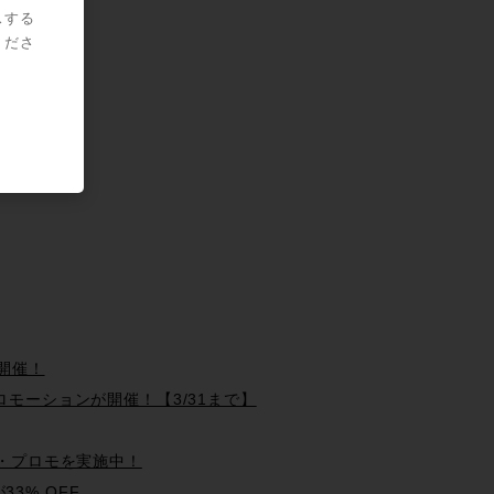
スする
くださ
ン開催！
るプロモーションが開催！【3/31まで】
レード・プロモを実施中！
が33% OFF