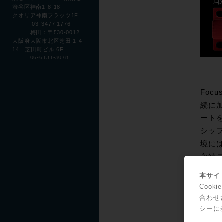
渋谷区神南1-8-18
クオリア神南フラッツ1F
03-3477-1776
梅田：〒530-0012
大阪府大阪市北区芝田 1-4-
14 芝田町ビル 6F
06-6131-3078
Focu
続に加
ートを
シップ
境には
永続ラ
XLR
本サイト
10日
Coo
＞＞詳
合わせ
Foc
シーに