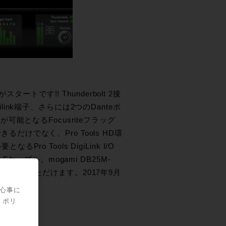
スタートです!! Thunderbolt 2接
link端子、さらには2つのDanteポ
となるFocusriteフラッグ
るだけでなく、Pro Tools HD環
ro Tools DigiLink I/O
 Fケーブル、mogami DB25M-
トを選んでいただけます。2017年9月
!!
関心事に
・ポリ
ン