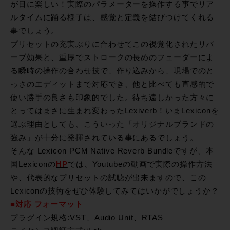
が目に楽しい！実際のパラメーターを操作する事でリア
ルタイムに踊る様子は、感覚と定義を結びつけてくれる
事でしょう。
プリセットの充実ぶりに合わせてこの視覚化されたリバ
ーブ効果と、重厚でストロークの長めのフェーダーによ
る瞬時の操作の合わせ技で、作り込みから、現場でのと
っさのエディットまで対応でき、他と比べても直感的で
使い勝手の良さも印象的でした。待ち遠しかった方々に
とってはまさに生まれ変わったLexiverb！いまLexiconを
選ぶ理由としても、こういった「オリジナルブランドの
強み」が十分に発揮されている事にあるでしょう。
そんな
Lexicon PCM Native Reverb Bundleですが、本
国Lexiconの
HP
では、Youtubeの動画で実際の操作方法
や、代表的なプリセットの試聴が出来ますので、この
Lexiconの技術をぜひ体験してみてはいかがでしょうか？
■対応 フォーマット
プラグイン規格:VST、Audio Unit、RTAS