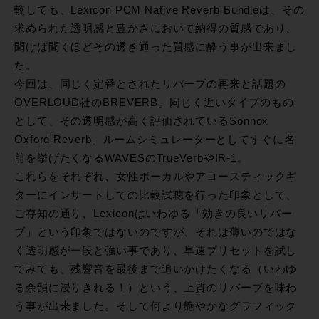
較しても、Lexicon PCM Native Reverb Bundleは、その
求められた透明感と豊かさにおいて納得の質感であり、
聞けば聞くほどその透き通った質感に酔う事が出来まし
た。
今回は、同じく定番とされたリバーブの再来と話題の
OVERLOUD社のBREVERB。同じく近いタイプのもの
として、その透明感が高く評価されているSonnox
Oxford Reverb。ルームシミュレーターとしてすぐに名
前を挙げたくなるWAVESのTrueVerbやIR-1。
これらをそれぞれ、女性ボーカルやアコースティックギ
ターにインサートしての比較試聴を行った印象として、
ご存知の通り、Lexiconはいわゆる「効きの良いリバー
ブ」という印象ではないのですが、それは薄いのではな
く透明感が一段と強い事であり、早速プリセットを試し
てみても、残響音を最後まで追いかけたくなる（いわゆ
る余韻に浸りきれる！）という、上質のリバーブを味わ
う事が出来ました。そして何より艶やかなグラフィック