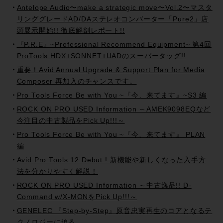
Antelope Audio〜make a strategic move〜Vol.2〜マスタ
リンググレードAD/DAステレオコンバーター「Pure2」店
頭展示開始!! 徹底解剖レポート!!
『P.R.E』~Professional Recommend Equipment~ 第4回
ProTools HDX+SONNET+UADのスーパータッグ!!
重要！Avid Annual Upgrade & Support Plan for Media
Composer 再加入のチャンスです。
Pro Tools Force Be with You ~『今、来てます』~S3 編
ROCK ON PRO USED Information ～AMEK9098EQなど
今注目の中古製品をPick Up!!!～
Pro Tools Force Be with You ~『今、来てます』 PLAN
編
Avid Pro Tools 12 Debut ! 新機能や新しくなった入手方
法を分かりやすく解説！
ROCK ON PRO USED Information ～中古逸品!! D-
Command w/X-MONをPick Up!!!～
GENELEC 『Step-by-Step』原音忠実再生のコアとなるテ
クノロジーに迫る