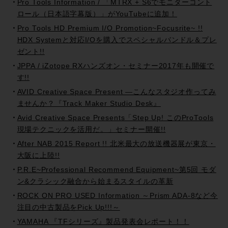
Pro Tools Information / 「MTRX + S6でモニターコント
ロール（日本語字幕版）」がYouTubeに追加！
Pro Tools HD Premium I/O Promotion~Focusrite~ !!
HDX Systemと対応I/Oを購入でスペシャルバンドル＆プレ
ゼント!!
JPPA / iZotope RXハンズオン・セミナー2017年も開催で
す!!
AVID Creative Space Present —こんなスタジオ作ってみ
ませんか？『Track Maker Studio Desk』
Avid Creative Space Presents「Step Up! このProTools
現場テクニックを活用だ。」セミナー開催!!
After NAB 2015 Report !! 北米最大の放送機器展が東京・
大阪に上陸!!
P.R.E~Professional Recommend Equipment~第5回 モダ
ン&クラシック融合から始まるスタイルの革新
ROCK ON PRO USED Information ～Prism ADA-8など今
注目の中古製品をPick Up!!!～
YAMAHA 『TFシリーズ』製品発表会レポート！！