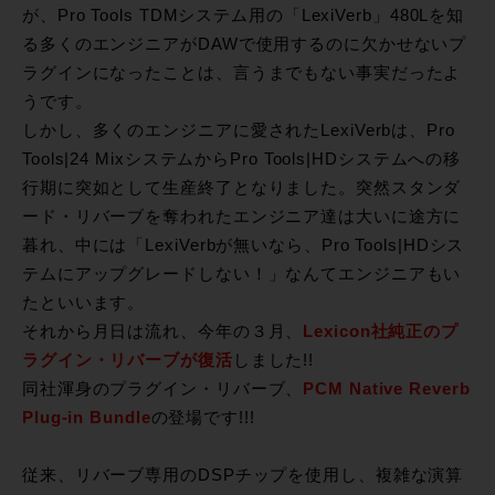
が、Pro Tools TDMシステム用の「LexiVerb」480Lを知
る多くのエンジニアがDAWで使用するのに欠かせないプ
ラグインになったことは、言うまでもない事実だったよ
うです。
しかし、多くのエンジニアに愛されたLexiVerbは、Pro
Tools|24 MixシステムからPro Tools|HDシステムへの移
行期に突如として生産終了となりました。突然スタンダ
ード・リバーブを奪われたエンジニア達は大いに途方に
暮れ、中には「LexiVerbが無いなら、Pro Tools|HDシス
テムにアップグレードしない！」なんてエンジニアもい
たといいます。
それから月日は流れ、今年の３月、
Lexicon社純正のプ
ラグイン・リバーブが復活
しました!!
同社渾身のプラグイン・リバーブ、
PCM Native Reverb
Plug-in Bundle
の登場です!!!
従来、リバーブ専用のDSPチップを使用し、複雑な演算