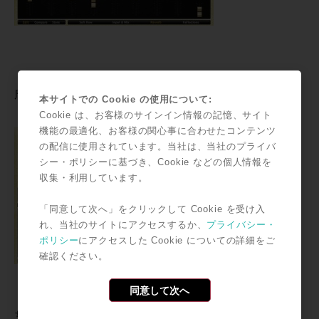
［周波数ディスプレイ］
周波数帯域全体を1つのグラフとして表示
本サイトでの Cookie の使用について:
Cookie は、お客様のサインイン情報の記憶、サイト
機能の最適化、お客様の関心事に合わせたコンテンツ
の配信に使用されています。当社は、当社のプライバ
シー・ポリシーに基づき、Cookie などの個人情報を
収集・利用しています。
「同意して次へ」をクリックして Cookie を受け入
れ、当社のサイトにアクセスするか、
プライバシー・
ポリシー
にアクセスした Cookie についての詳細をご
確認ください。
同意して次へ
ちなみに、ディスプレイ右上のEQセクション では初期