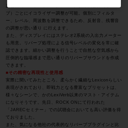
反射音（アーリーリフレクション）後部残響音（リバー
ブ）ごとにイコライザー調整が可能。個別にフィルタ
ー、レベル、周波数を調整できるため、反射音、残響音
の調整が思い通り に行えます。
また、ディスプレイにはステレオ2系統の入出力メーター
も用意。リバーブ処理による信号レベルの変化を常に確
認できます。細かい調整を行うことで自然な空気感から
圧倒的な臨場感まで思い通りのリバーブサウンドを作成
できます。
■その精密な再現性と使用感
実際に聞いてみたところ、柔らかく繊細なLexiconらしい
表現がされており、即戦力となる豊富なプリセットは、
様々なシーンで、かのLexiVerb以来のマスト・アイテム
になりそうです。先日、ROCK ONにて行われた
「JARECセミナー」での試聴会においても高い評価を得
ておりました。
また、気になる他社の代表的なリバーブプラグインと比