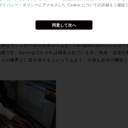
パフォーマンスであるだけでなく、384KHzサンプリング／72
ライバシー・ポリシー
にアクセスした Cookie についての詳細をご確認
音質的、将来的なハードウェアとしてもスペックに不安はない
、Fairlightを導入するメリットの１つとして優れた9pinコ
デオ機器などを同期して使う場合必須の9pinコントロールですが、Fa
同意して次へ
さもFairlightと一体になったかのように自由自在にコントロ
しているということを忘れるほどであり、停止＞再生＞ロック
実なコントロールレスポンスなど、Fairlightの9pinコン
能です。Xynergiでもそれは継承されています。映画・放送分野でのF
ールの優秀さに基を発するといってもよく、今後も必須の機能