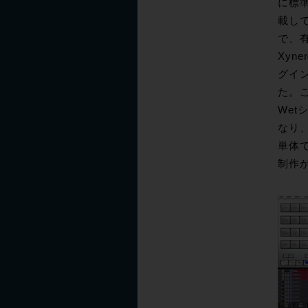
に標準
載し
で、
Xyn
グイ
た。こ
Wet
なり
単体
制作