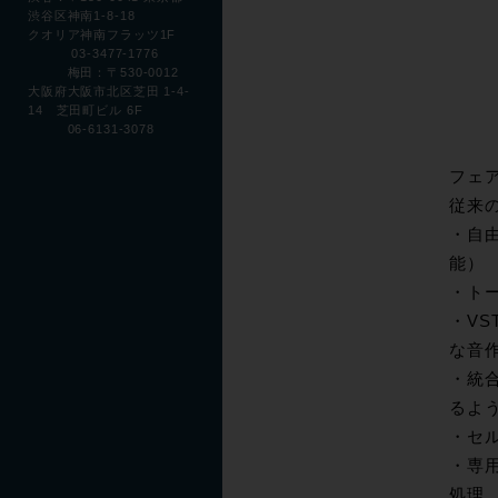
渋谷区神南1-8-18
クオリア神南フラッツ1F
03-3477-1776
梅田：〒530-0012
大阪府大阪市北区芝田 1-4-
14 芝田町ビル 6F
06-6131-3078
フェ
従来の
・自
能）
・ト
・V
な音
・統合
るよ
・セ
・専用
処理