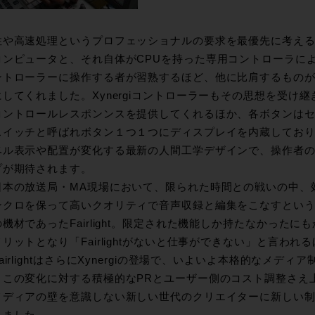
や高速処理というプロフェッショナルの要求を最優先に考えるFai
コンピュータと、それ自体がCPUを持った専用コントローラに
ントローラーに操作する者が習熟するほど、他に比肩するもの
してくれました。Xynergiコントローラーもその思想を受け
コントロールレスポンンスを提供してくれるほか、各ボタンは
スイッチと呼ばれボタン１つ１つにディスプレイを内蔵してお
ベル表示や配置が変化する最新の人間工学デザインで、操作者
プが期待されます。
日本の放送局・MA現場において、限られた時間との戦いの中、
ンクロを保って高いクオリティで音声収録と編集をこなすとい
機材であったFairlight。限定された機能しか持たなかった
リットとなり「Fairlightがないと仕事ができない」と言わ
airlightはさらにXynergiの登場で、いよいよ本格的なメディア制
、この変化に対する積極的なPRとユーザー側のコスト調整さえ
メディアの壁を意識しない新しい世代のクリエイターに新しい