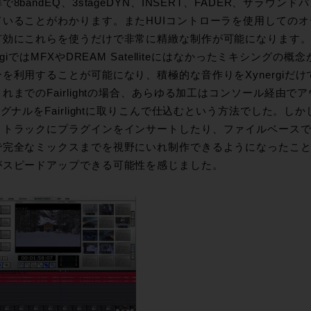
で8bandEQ、3stageDYN、INSERT、FADER、サラ
ていることがわかります。またHUIコントローラを使用しての
有効にこれらを使うだけで非常に精緻な制作が可能になります
ergiではMFXやDREAM Satelliteにはなかったミキシング
ンを利用することが可能になり、積極的な音作りをXynergiだ
れまでのFairlightの場合、あらゆる加工はコンソール経由
シグナルをFairlightに取りこんで仕込むという方法でした。し
、トラックにプラグインをインサートしたり、ファイルベースで処理
で完全なミックスまでを視野にいれ制作できるようになったこ
がスピードアップできる可能性を感じました。