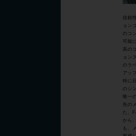
信頼性
ョン
のコ
可能に
高の
ョン
のラ
アッ
特に
のシ
唯一の
先のメ
た。F
から
も、