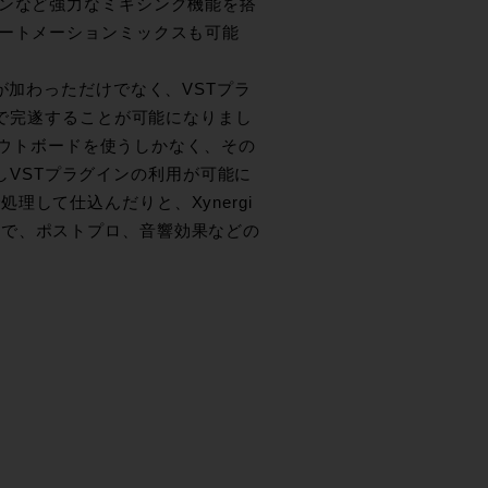
ウンドパンなど強力なミキシング機能を搭
オートメーションミックスも可能
。
の概念が加わっただけでなく、VSTプラ
けで完遂することが可能になりまし
でアウトボードを使うしかなく、その
かしVSTプラグインの利用が可能に
して仕込んだりと、Xynergi
とで、ポストプロ、音響効果などの