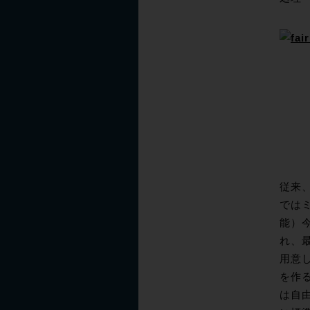
従来、
では
能）今
れ、
用意し
を作
は自