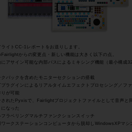
アライトCC-1レポートをお送りします。
Fairlightからの変更点・新しい機能は大きく以下の点。
由にアサイン可能な内部バスによるミキシング機能（最小構成32
ークバックを含めたモニターセクションの搭載
STプラグインによるリアルタイムエフェクトプロセシング／フ
作りが可能
されたPyxisで、Fairlightプロジェクトファイルとして音
うになった
ルフラベリングマルチファンクションスイッチ
ワークステーションコンピュータから脱却しWindowsXPマシ