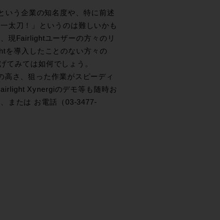
htという企業の知名度や、特に前述
に一太刀！」というのは難しいかも
airlightユーザーの方々のリ
ghtを導入したことのない方々の
に挙げてみては如何でしょう。
完成度の高さ、狙った作業がスピーディ
ight Xynergiのデモ等も随時お
は お電話（03-3477-