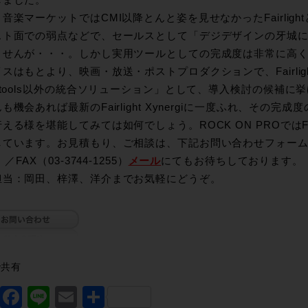
しました。
音楽マーケットではCMI以降とんと姿を見せなかったFairlig
スト面での弱点などで、セールスとして「デジデザインの牙城
せんが・・・。しかし実用ツールとしての完成度は非常に高く、現F
スはもとより、映画・放送・ポストプロダクションで、Fairli
otools以外の統合ソリューション」として、導入検討の候補
も機会あれば最新のFairlight Xynergiに一度ふれ、その
える様を堪能してみては如何でしょう。ROCK ON PROではFairl
ています。お見積もり、ご相談は、下記お問い合わせフォーム、また
）／FAX（03-3744-1255）
メール
にてもお待ちしております。
担当：岡田、梓澤、洋介までお気軽にどうぞ。
で共有
Twitter
Facebook
Line
Email
共