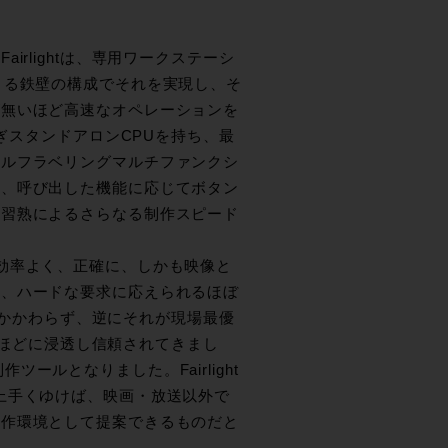
rlightは、専用ワークステーシ
よる鉄壁の構成でそれを実現し、そ
が無いほど高速なオペレーションを
継ぎスタンドアロンCPUを持ち、最
セルフラベリングマルチファンクシ
り、呼び出した機能に応じてボタン
の習熟によるさらなる制作スピード
効率よく、正確に、しかも映像と
う、ハードな要求に応えられるほぼ
にもかかわらず、逆にそれが現場最優
れるほどに浸透し信頼されてきまし
作ツールとなりました。Fairlight
上手くゆけば、映画・放送以外で
制作環境として提案できるものだと