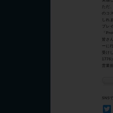
実感
ただ、
のコ
しれま
プレイ
「Pr
皆さん
ーに行
受けし
1776
営業
SNS