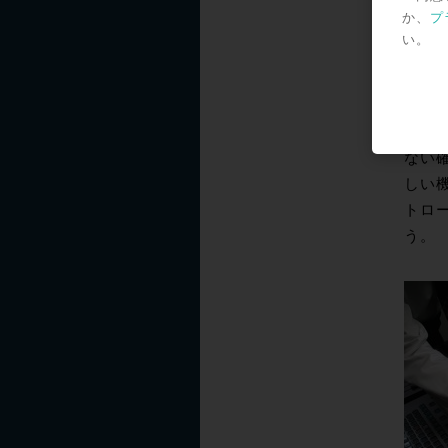
にハイ
か、
プ
点で
い。
その他
外部ビ
器は、
作業
ない確
しい機
トロ
う。