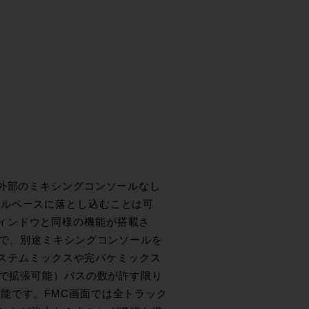
があり、外部のミキシングコンソールなし
イルベースに落とし込むことは可
クスウィンドウと同様の機能が搭載さ
とで、別途ミキシングコンソールを
ンドステムミックスや完パケミックス
まで拡張可能）バスの数が許す限り
能です。FMC画面では全トラック