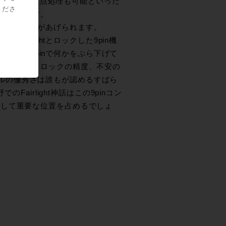
bit浮動小数点処理も可能といった
くださ
かと思います。
ントロール機能があげられます。
irlightとロックした9pin機
ールでき、9pinで何かをぶら下げて
までの速度、ロックの精度、不安の
トロールの優秀さは誰もが認めるすばら
airlight神話はこの9pinコン
として重要な位置を占めるでしょ