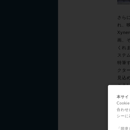
さらに
れ、
Xyn
画、
くれ
ステム
特筆す
クタ
見込
こうし
でい
本サイト
ただし
Coo
より
合わせ
CC-
シーに
インサ
「同意