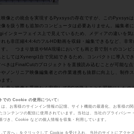
映像との統合を実現するPyxsysの存在ですが、このPyxsysは
映像を扱う際も追加のコンピュータは必要ありません。編集者
ergiインターフェイス上で見えているため、メディアの違いを
それも非圧縮4:4:4のフルHD動画を収録・編集できるなど、非
ます。 つまり放送やMA現場においても画と音で別々のコンピ
としてはXynergi1台で完結できるため、コンパクトに導入
べきはFinalCutのプロジェクトを直接読み込むことが可能
ーやノンリニア映像編集者との作業連携も抜群に向上し、制作
めます。
た音と映像を妥協なく安定してPCで扱うことを可能にしたのがCC-
うところのコアカードです。
での Cookie の使用について:
DSPによる演算ではなく、FPGAというプログラム可能なLS
kie は、お客様のサインイン情報の記憶、サイト機能の最適化、お客様の
柔軟なハードウェア設計が可能なこの技術のおかげでCC-1の性
たコンテンツの配信に使用されています。当社は、当社のプライバシー
1カード１枚で230チャンネルオーディオ同時処理、その全チャンネルに
基づき、Cookie などの個人情報を収集・利用しています。
ートしても大丈夫という圧倒的処理能力により、72bus、220
して次へ」をクリックして Cookie を受け入れ、当社のサイトにアクセ