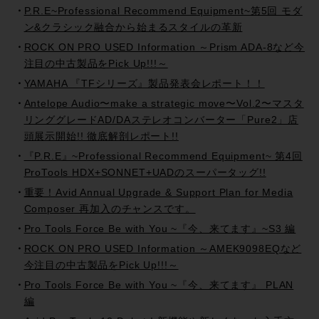
P.R.E~Professional Recommend Equipment~第5回 モダ
ン&クラシック融合から始まるスタイルの革新
ROCK ON PRO USED Information ～Prism ADA-8など今
注目の中古製品をPick Up!!!～
YAMAHA 『TFシリーズ』製品発表会レポート！！
Antelope Audio〜make a strategic move〜Vol.2〜マスタ
リンググレードAD/DAステレオコンバーター「Pure2」店
頭展示開始!! 徹底解剖レポート!!
『P.R.E』~Professional Recommend Equipment~ 第4回
ProTools HDX+SONNET+UADのスーパータッグ!!
重要！Avid Annual Upgrade & Support Plan for Media
Composer 再加入のチャンスです。
Pro Tools Force Be with You ~『今、来てます』~S3 編
ROCK ON PRO USED Information ～AMEK9098EQなど
今注目の中古製品をPick Up!!!～
Pro Tools Force Be with You ~『今、来てます』 PLAN
編