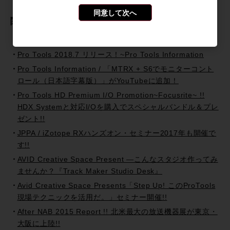
同意して次へ
関連記事
ANTARES
Pro Tools 2018.7 リリース！~Pro Tools Information
Pro Tools Information / 「MTRX + S6でモニターコント
ロール（日本語字幕版）」がYouTubeに追加！
Pro Tools HD Premium I/O Promotion~Focusrite~ !!
HDX Systemと対応I/Oを購入でスペシャルバンドル＆プレ
ゼント!!
JPPA / iZotope RXハンズオン・セミナー2017年も開催で
す!!
AVID Creative Space Present —こんなスタジオ作ってみ
ませんか？『Track Maker Studio Desk』
Avid Creative Space Presents「Step Up! このProTools
現場テクニックを活用だ。」セミナー開催!!
After NAB 2015 Report !! 北米最大の放送機器展が東京・
大阪に上陸!!