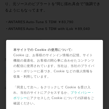
り、元ソースのビブラートを“同じ揺れ具合で”強調でき
るようにもなってます。
ANTARES Auto-Tune 5 TDM ￥83,790
ANTARES Auto-Tune 5 TDM with iLok ￥89,040
本サイトでの Cookie の使用について:
Cookie は、お客様のサインイン情報の記憶、サイト
SNSで共有
機能の最適化、お客様の関心事に合わせたコンテンツ
の配信に使用されています。当社は、当社のプライバ
Twitter
Facebook
Line
Email
共
シー・ポリシーに基づき、Cookie などの個人情報を
有
収集・利用しています。
＊記事中に掲載されている情報は2007年03月01日時点のも
「同意して次へ」をクリックして Cookie を受け入
のです。
れ、当社のサイトにアクセスするか、
プライバシー・
ポリシー
にアクセスした Cookie についての詳細をご
確認ください。