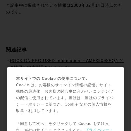
有
＊記事中に掲載されている情報は2000年02月14日時点のも
のです。
関連記事
ROCK ON PRO USED Information ～AMEK9098EQなど
今注目の中古製品をPick Up!!!～
ROCK ON PRO USED Information ～NEVE8816など今
本サイトでの Cookie の使用について:
注目の中古製品をPick Up!!!～
Cookie は、お客様のサインイン情報の記憶、サイト
ROCK ON PRO USED Information ～AMEK9098EQなど
機能の最適化、お客様の関心事に合わせたコンテンツ
今注目の中古製品をPick Up!!!～
の配信に使用されています。当社は、当社のプライバ
シー・ポリシーに基づき、Cookie などの個人情報を
ROCK ON PRO 注目のUSED Information！～Brent
収集・利用しています。
Averill CLASSIC NEVE 1272X2CH MIC PREAMP+PSU
～
「同意して次へ」をクリックして Cookie を受け入
ROCK ON PRO 注目のUSED Information！〜AMEK
れ、当社のサイトにアクセスするか、
プライバシー・