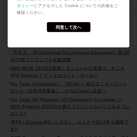
9098EQ〜
ポリシー
にアクセスした Cookie についての詳細をご
伝統のNeveコンソールをそのままミディアムボディに！
確認ください。
5.1サラウンドモニタリング対応"Genesys"
同意して次へ
濃密な空気感を演出！British Sound Equipment World!!
Rupert Neve氏設計の新旧マイクプリを比較検証
Pro Tools 2018.7 リリース！~Pro Tools Information
『P.R.E』~Professional Recommend Equipment~ 第3回
1073系プリアンプを比較試聴
AMS NEVE 1073LB登場！モジュールの充実で、今こそ
VPR Alliance !! ディスカウント・セール！
Pro Tools Information / 「MTRX + S6でモニターコント
ロール（日本語字幕版）」がYouTubeに追加！
Pro Tools HD Premium I/O Promotion~Focusrite~ !!
HDX Systemと対応I/Oを購入でスペシャルバンドル＆プレ
ゼント!!
JPPA / iZotope RXハンズオン・セミナー2017年も開催で
す!!