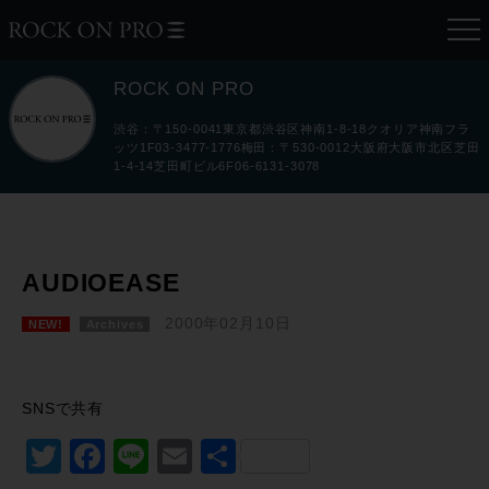
ROCK ON PRO
渋谷：〒150-0041東京都渋谷区神南1-8-18クオリア神南フラ
ッツ1F03-3477-1776梅田：〒530-0012大阪府大阪市北区芝田
1-4-14芝田町ビル6F06-6131-3078
AUDIOEASE
2000年02月10日
NEW!
Archives
SNSで共有
Twitter
Facebook
Line
Email
共