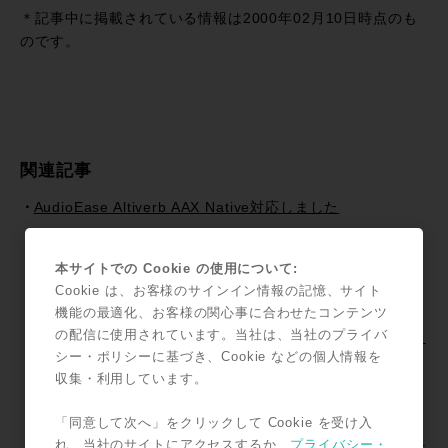
有
＊記事中に掲載されている情報は2000年02月10日時点のも
のです。
関連記事
AudioEase Altiverb AAX Native対応しました
Pro Tools 2018.7 リリース！~Pro Tools Information
Pro Tools Information / 「MTRX + S6でモニターコント
本サイトでの Cookie の使用について:
ロール（日本語字幕版）」がYouTubeに追加！
Cookie は、お客様のサインイン情報の記憶、サイト
機能の最適化、お客様の関心事に合わせたコンテンツ
Pro Tools HD Premium I/O Promotion~Focusrite~ !!
の配信に使用されています。当社は、当社のプライバ
HDX Systemと対応I/Oを購入でスペシャルバンドル＆プレ
シー・ポリシーに基づき、Cookie などの個人情報を
ゼント!!
収集・利用しています。
JPPA / iZotope RXハンズオン・セミナー2017年も開催で
す!!
「同意して次へ」をクリックして Cookie を受け入
AVID Creative Space Present —こんなスタジオ作ってみ
れ、当社のサイトにアクセスするか、
プライバシー・