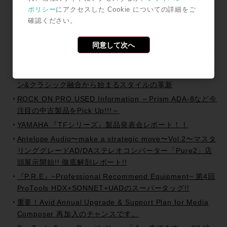
ませんか？『Track Maker Studio Desk』
ポリシー
にアクセスした Cookie についての詳細をご
確認ください。
Avid Creative Space Presents「Step Up! このProTools
現場テクニックを活用だ。」セミナー開催!!
同意して次へ
After NAB 2015 Report !! 北米最大の放送機器展が東京・
大阪に上陸!!
P.R.E~Professional Recommend Equipment~第5回 モダ
ン&クラシック融合から始まるスタイルの革新
ROCK ON PRO USED Information ～Prism ADA-8など今
注目の中古製品をPick Up!!!～
YAMAHA 『TFシリーズ』製品発表会レポート！！
Antelope Audio〜make a strategic move〜Vol.2〜マスタ
リンググレードAD/DAステレオコンバーター「Pure2」店
頭展示開始!! 徹底解剖レポート!!
『P.R.E』~Professional Recommend Equipment~ 第4回
ProTools HDX+SONNET+UADのスーパータッグ!!
重要！Avid Annual Upgrade & Support Plan for Media
Composer 再加入のチャンスです。