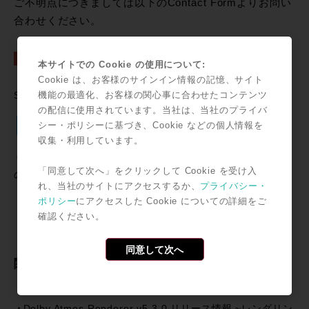
ご不明点につきましては以下のContact Formよりお問い
合わせください。
本サイトでの Cookie の使用について:
Cookie は、お客様のサインイン情報の記憶、サイト
機能の最適化、お客様の関心事に合わせたコンテンツ
SNSで共有
の配信に使用されています。当社は、当社のプライバ
Twitter
Facebook
Line
Email
共
シー・ポリシーに基づき、Cookie などの個人情報を
収集・利用しています。
有
＊記事中に掲載されている情報は2023年10月20日時点のも
「同意して次へ」をクリックして Cookie を受け入
のです。
れ、当社のサイトにアクセスするか、
プライバシー・
ポリシー
にアクセスした Cookie についての詳細をご
確認ください。
同意して次へ
関連記事
360VME Windows対応のお知らせ
Dolby Atmos Renderer v5.3.0 リリース情報 ~レンダリン