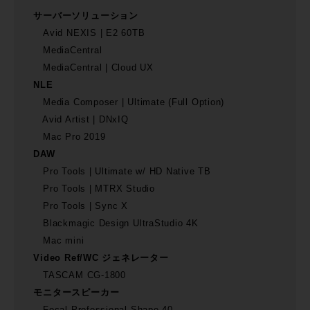
サーバーソリューション
Avid NEXIS | E2 60TB
MediaCentral
MediaCentral | Cloud UX
NLE
Media Composer | Ultimate (Full Option)
Avid Artist | DNxIQ
Mac Pro 2019
DAW
Pro Tools | Ultimate w/ HD Native TB
Pro Tools | MTRX Studio
Pro Tools | Sync X
Blackmagic Design UltraStudio 4K
Mac mini
Video Ref/WC ジェネレーター
TASCAM CG-1800
モニタースピーカー
Focal Professional Shape 40